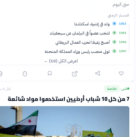
 اليوم.
سار الزمني
ولد في إدنبرة، اسكتلندا
195
انتخب عضواً في البرلمان عن سيجفيلد
198
أصبح زعيمًا لحزب العمال البريطاني
199
تولى منصب رئيس وزراء المملكة المتحدة
199
اعرض الكل (10) ←
س
خلاصة
قبل 4 ساعات
›