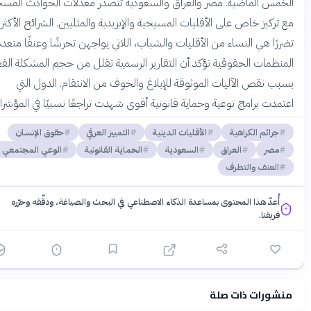
مس الماضية. مصر والعراق والسعودية تتصدر معدلات الحوادث المسجلة،
تركيز خاص على الأقليات المسيحية والإيزيدية والمثليين. الشرائح الأكثر
رًا هي النساء من الأقليات والشباب، اللاتي يواجهن تحرشًا وعنفًا متعددًا.
نظمات الحقوقية تؤكد أن التقارير الرسمية تقلل من حجم المشكلة الفعلي
ب نقص الآليات الموثوقة للإبلاغ والخوف من الانتقام. الدول التي
مدت برامج توعية وحماية قانونية أقوى شهدت تراجعًا نسبيًا في المؤشرات.
جرائم الكراهية
الأقليات الدينية
التمييز العرقي
حقوق الإنسان
مصر
العراق
السعودية
الحماية القانونية
الوعي المجتمعي
العنف والتطرف
أُعدّ هذا المحتوى بمساعدة الذكاء الاصطناعي في البحث والصياغة، ودقّقه وحرّره
فريقنا.
شورات ذات صلة
فتنا المعرفية
·
سياسة الذكاء الاصطناعي