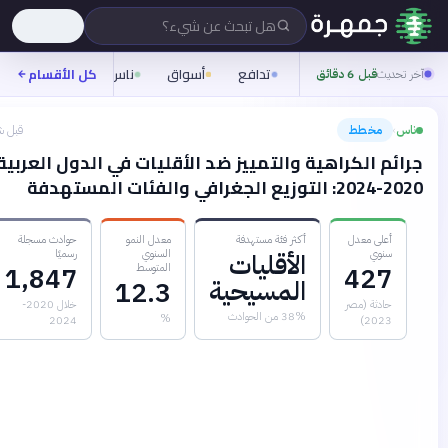
هل تبحث عن شيء؟
تدافع
أسواق
ناس
روح
كل الأقسام
شيفرة
تحديث
قبل 6 دقائق
س
مخطط
قبل شهرين
›
ائم الكراهية والتمييز ضد الأقليات في الدول العربية
 الجغرافي والفئات المستهدفة
أعلى معدل
أكثر فئة مستهدفة
معدل النمو
حوادث مسجلة
سنوي
السنوي
رسميًا
الأقليات
المتوسط
1,847
427
المسيحية
12.3
حادثة (مصر
خلال 2020-
38% من الحوادث
%
2024
2023)