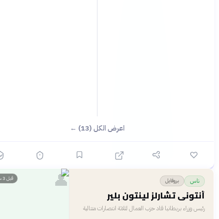
اعرض الكل (13) ←
👤
قبل 3 ساعات
بروفايل
اس
توني تشارلز لينتون بلير
س وزراء بريطانيا قاد حزب العمال لثلاثة انتصارات متتالية