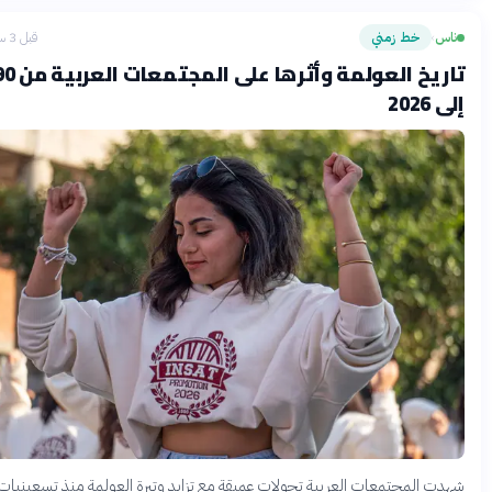
س
خط زمني
قبل 3 ساعات
›
تاريخ العولمة وأثرها على المجتمعات العربية من 1990
202
ت المجتمعات العربية تحولات عميقة مع تزايد وتيرة العولمة منذ تسعينيات