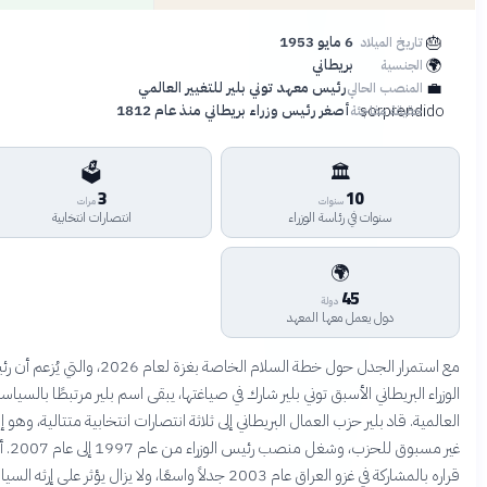
🎂
6 مايو 1953
تاريخ الميلاد
🌍
بريطاني
الجنسية
💼
رئيس معهد توني بلير للتغيير العالمي
المنصب الحالي
sorprendid
أصغر رئيس وزراء بريطاني منذ عام 1812
حقيقة مفاجئة
🗳️
🏛️
3
10
سنوات
مرات
سنوات في رئاسة الوزراء
انتصارات انتخابية
🌍
45
دولة
دول يعمل معها المعهد
مع استمرار الجدل حول خطة السلام الخاصة بغزة لعام 2026، والتي يُزعم أن رئيس
راء البريطاني الأسبق توني بلير شارك في صياغتها، يبقى اسم بلير مرتبطًا بالسياسة
لمية. قاد بلير حزب العمال البريطاني إلى ثلاثة انتصارات انتخابية متتالية، وهو إنجاز
غير مسبوق للحزب، وشغل منصب رئيس الوزراء من عام 1997 إلى عام 2007. أثار
قراره بالمشاركة في غزو العراق عام 2003 جدلاً واسعًا، ولا يزال يؤثر على إرثه السياسي