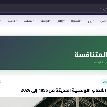
شيء؟
ناس
روح
شيفرة
زمان
خريطة
دهشة
عافية
المتنافسة
هذا الوسم
ني
ق
لعاب الأولمبية الحديثة من 1896 إلى 2024