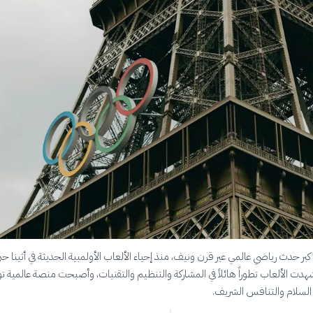
أكبر حدث رياضي عالمي عبر قرن ونيف، منذ إحياء الألعاب الأولمبية الحديثة في أثينا حت
يس 2024. شهدت الألعاب تطوراً هائلاً في المشاركة والتنظيم والتقنيات، وأصبحت منصة عالمية 
السلام والتنافس الشريف.