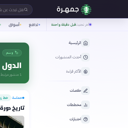
هل تبحث عن 
تدافع
أسواق
آخر تحديث
قبل دقيقة واحدة
الرئيسية
🏷️ وسم
أحدث المنشورات
الدول 
الأكثر قراءة
1
منشور مرتبط ب
خلاصات
حماسة
خط زم
›
مخططات
تاريخ دورة الأ
اختبارات