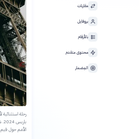
مقارنات
بروفايل
بالأرقام
محتوى متقدم
المِضمار
رحلة استثنائية ل
بار
الأمم حول قيم 