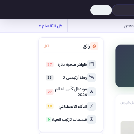
معنى
كل الأقسام
رائج
الكل
🗂️
ظواهر صحية نادرة
37
🛰️
رحلة أرتيمس 2
33
مونديال كأس العالم
🔥
27
2026
بل شهرين
⚡
الذكاء الاصطناعي
18
🎯
فلسفات لترتيب الحياة
6