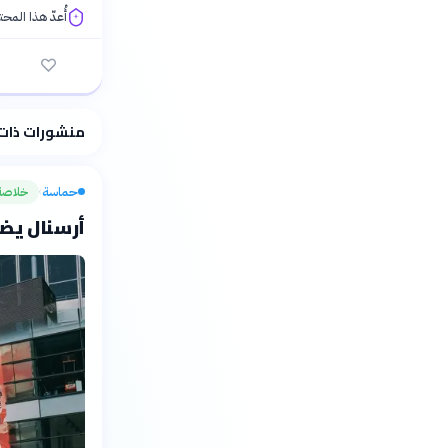
أُعدّ هذا المح
فلسفتنا المعرفية
منشورات ذات
حماسة
خلاصة
›
أرسنال يضم 