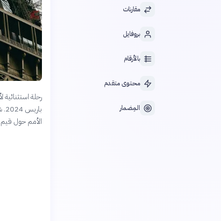
مقارنات
بروفايل
بالأرقام
محتوى متقدم
رحلة استثنائية ل
المِضمار
بار
الأمم حول قيم 