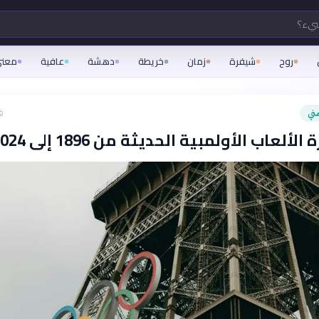
شيء؟
روح
شيفرة
زمان
خريطة
دهشة
عافية
معن
ني
ق
لألعاب الأولمبية الحديثة من 1896 إلى 2024