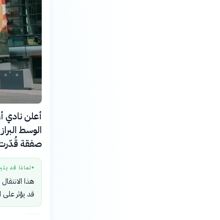
الوسط البراز
صفقة قُدّرت بحوالي 75 مليون جنيه إستر
لماذا قد يثي
●
هذا الانتقال 
قد يؤثر على ا