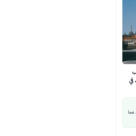
لاعب
 في
 مما