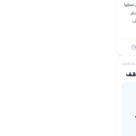
قات للاعبين الذين تخطوا
اير
ضيف
عة واحدة
وقف