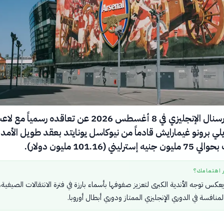
أعلن نادي أرسنال الإنجليزي في 8 أغسطس 2026 عن تعاقده رسمياً مع 
يلي برونو غيمارايش قادماً من نيوكاسل يونايتد بعقد طويل الأمد،
ليني (101.16 مليون دولار).
ر اهتمامك؟
يعكس توجه الأندية الكبرى لتعزيز صفوفها بأسماء بارزة في فترة الانتقالات الصيفية،
لمنافسة في الدوري الإنجليزي الممتاز ودوري أبطال أوروبا.