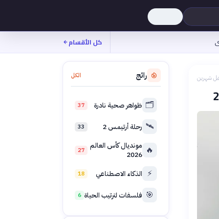
ى
كل الأقسام
رائج
الكل
بل شهرين
🗂️
ظواهر صحية نادرة
37
🛰️
رحلة أرتيمس 2
33
مونديال كأس العالم
🔥
27
2026
⚡
الذكاء الاصطناعي
18
🎯
فلسفات لترتيب الحياة
6