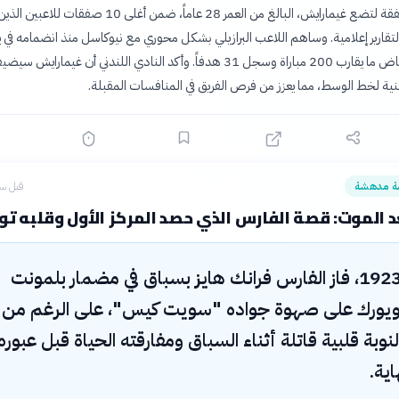
جاءت هذه الصفقة لتضع غيمارايش، البالغ من العمر 28 عاماً، ضمن أغلى 10 صف
 لتقارير إعلامية. وساهم اللاعب البرازيلي بشكل محوري مع نيوكاسل منذ انضمامه في ين
2022، حيث خاض ما يقارب 200 مباراة وسجل 31 هدفاً. وأكد النادي اللندني أن غيمارايش سي
ية لخط الوسط، مما يعزز من فرص الفريق في المنافسات المقبلة.
ة مدهشة
قبل سا
عد الموت: قصة الفارس الذي حصد المركز الأول وقلبه ت
في عام 1923، فاز الفارس فرانك هايز بسباق في مضمار بلمونت
يويورك على صهوة جواده "سويت كيس"، على الرغم من
وبة قلبية قاتلة أثناء السباق ومفارقته الحياة قبل عبوره
ية.