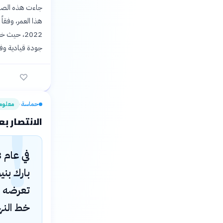
هذا العمر، وفقاً
جودة قيادية وفن
حماسة
!
معلوم
›
الانتصار ب
بارك بن
تعرضه لن
خط النها