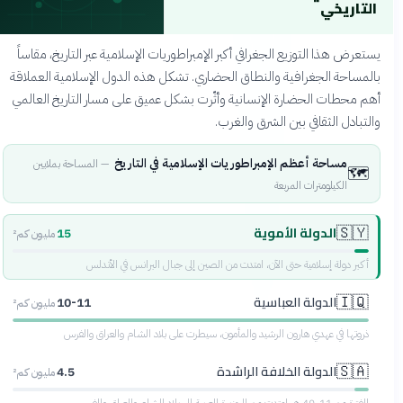
التاريخي
يستعرض هذا التوزيع الجغرافي أكبر الإمبراطوريات الإسلامية عبر التاريخ، مقاساً
بالمساحة الجغرافية والنطاق الحضاري. تشكل هذه الدول الإسلامية العملاقة
أهم محطات الحضارة الإنسانية وأثّرت بشكل عميق على مسار التاريخ العالمي
والتبادل الثقافي بين الشرق والغرب.
مساحة أعظم الإمبراطوريات الإسلامية في التاريخ
—
المساحة بملايين
🗺️
الكيلومترات المربعة
الدولة الأموية
🇸🇾
15
مليون كم²
أكبر دولة إسلامية حتى الآن، امتدت من الصين إلى جبال البرانس في الأندلس
الدولة العباسية
🇮🇶
10-11
مليون كم²
ذروتها في عهدي هارون الرشيد والمأمون، سيطرت على بلاد الشام والعراق والفرس
الدولة الخلافة الراشدة
🇸🇦
4.5
مليون كم²