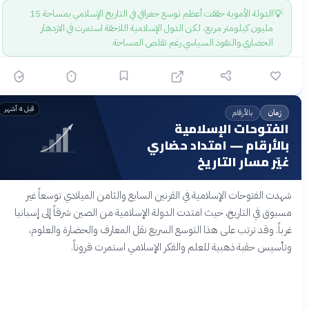
💡
الدولة الأموية حققت أعظم توسع جغرافي في التاريخ الإسلامي بمساحة 15
مليون كيلومتر مربع، لكن الدول الإسلامية اللاحقة استمرت في الازدهار
الحضاري والنفوذ السياسي رغم تقلص المساحة.
قبل 4 أشهر
بالأرقام
زمان
الفتوحات الإسلامية
بالأرقام — امتداد حضاري
غيّر مسار التاريخ
شهدت الفتوحات الإسلامية في القرنين السابع والثامن الميلادي توسعاً غير
مسبوق في التاريخ، حيث امتدت الدولة الإسلامية من الصين شرقاً إلى إسبانيا
غرباً. وقد ترتب على هذا التوسع السريع نقل المعارف والحضارة والعلوم،
وتأسيس حقبة ذهبية للعلم والفكر الإسلامي استمرت قروناً.