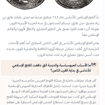
بدأ الفتح الإسلامي للأندلس عام 711 ميلادي عندما عبر جيش بقيادة طارق بن
زياد مضيق جبل طارق، ليستقر المسلمون في شبه الجزيرة الأيبيرية لقرون
طويلة. أثرت هذه الفترة بعمق على التطور الحضاري والثقافي لأوروبا والعالم
الإسلامي معاً.
يعتبر الفتح الإسلامي للأندلس في القرن الثامن الميلادي أحد أهم الأحداث
التاريخية التي أعادت تشكيل خريطة أوروبا الثقافية والحضارية لقرون عديدة،
حيث أسس لحوار حضاري فريد امتد ثمانية قرون.
🗺️
ما الأسباب الجيوسياسية والدينية التي دفعت للفتح الإسلامي
للأندلس في بداية القرن الثامن؟
كان هناك صراعات داخلية في مملكة القوط الغربيين تحكم شبه الجزيرة
الأيبيرية حينها، حيث استدعت إحدى الأطراف المتنازعة الجيوش الإسلامية
لتدعيم موقفها. استغل المسلمون هذه الفرصة لتحقيق أهداف التوسع
الإسلامي التي كانت تميز مرحلة الفتوحات الأموية المبكرة. كان لسهولة الفتح
دور في تسريع العملية، حيث استطاع الجيش الإسلامي السيطرة على معظم