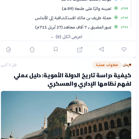
تعيينه واليًا على طنجة (89 هـ)
708م
حملة طريف بن مالك الاستكشافية إلى الأندلس
710م
عبور المضيق بـ 7 آلاف مجاهد (27 أبريل 711م)
711م
اعرض الكل (8) ←
زمان
خطوات عملية
قبل 3 أشهر
›
كيفية دراسة تاريخ الدولة الأموية: دليل عملي
لفهم نظامها الإداري والعسكري