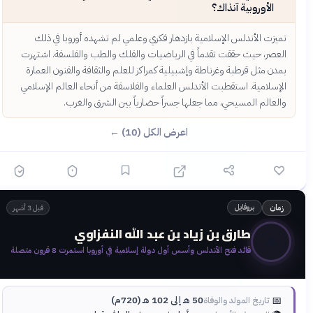
الأوروبية آنذاك؟
تميزت الأندلس الإسلامية بازدهار فكري وعلمي لم تشهده أوروبا في ذلك
العصر، حيث حققت تقدماً في الرياضيات والفلك والطب والفلسفة. اشتهرت
بمدن مثل قرطبة وغرناطة وإشبيلية كمراكز للعلم والثقافة والفنون العمارة
الإسلامية. استقطبت الأندلس العلماء والفلاسفة من أنحاء العالم الإسلامي
والعالم المسيحي، مما جعلها جسراً حضارياً بين الشرق والغرب.
اعرض الكل (10) ←
بروفايل
زمان
قبل 3 أشهر
طارق بن زياد بن عبد الله النفزاوي
⚔️
قائد فتح الأندلس وأسس أول دولة إسلامية في أوروبا استمرت 8 قرون متصلة
📅
50 هـ إلى 102 هـ (720م)
تاريخ المولد والوفاة