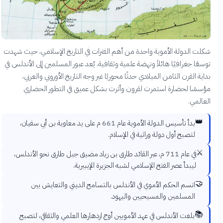
شكلت الدولة الأموية واحدة من أهم الفترات في التاريخ الإسلامي، حيث شهدت
توسعًا جغرافيًا هائلاً ونهضة علمية وثقافية. يُعد عبور المسلمين إلى الأندلس في
بداية القرن الثامن الميلادي حدثًا محوريًا غير وجه التاريخ الأوروبي والعربي،
مؤسسًا لحضارة استمرت لقرون وأثرت بشكل عميق في التطور الحضاري
العالمي.
👑
بدأ تأسيس الدولة الأموية عام 661 م على يد معاوية بن أبي سفيان،
لتصبح أول دولة وراثية في الإسلام.
⚔️
في عام 711 م، عبر القائد طارق بن زياد مضيق جبل طارق نحو الأندلس،
ليبدأ عصر الفتح الإسلامي لشبه الجزيرة الإيبيرية.
🤝
اتسم الحكم الأموي في الأندلس بالتسامح الديني والتعايش بين
المسلمين والمسيحيين واليهود.
📚
بلغت الأندلس في عهد الأمويين أوج ازدهارها العلمي والثقافي، لتصبح