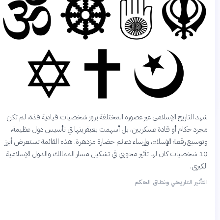
شهد التاريخ الإسلامي عبر عصوره المختلفة بروز شخصيات قيادية فذة، لم تكن
مجرد حكام أو قادة عسكريين، بل أسهمت بعبقريتها في تأسيس دول عظيمة،
وتوسيع رقعة الإسلام، وإرساء دعائم حضارة مزدهرة. هذه القائمة تستعرض أبرز
10 شخصيات كان لها تأثير محوري في تشكيل مسار الممالك والدول الإسلامية
الكبرى.
التأثير التاريخي ونطاق الحكم