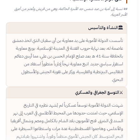
📜
نسبة إلى أمية بن عبد شمس جد الأسرة الحاكمة، وهي من قريش وتُعتبر من أعرق
الأسر العربية.
🏛️
النشأة والتأسيس
تأسست الدولة الأموية على يد معاوية بن أبي سفيان الذي اتخذ دمشق
عاصمة له، بعد نهاية حروب الفتنة في المدينة الإسلامية. بويع معاوية
بالخلافة سنة 41 هـ بعد صلح الإمام الحسن بن علي، مما أرسى دعائم
استقرار سياسي جديد. اتبع معاوية نهجاً إدارياً متطوراً استفاد من
التقاليس البيزنطية والفارسية، وركز على تقوية الجيش والأسطول
البحري.
⚔️
التوسع الجغرافي والعسكري
شهدت الدولة الأموية توسعاً عسكرياً لم يُشهد نظيره في التاريخ
الإسلامي، حيث امتدت حدودها من المحيط الأطلسي في الغرب إلى نهر
السند في الشرق. فتح الأمويون بلاد الشام بالكامل ومصر وشمال أفريقيا
والأندلس، وهاجموا القسطنطينية عدة مرات واستطاعوا السيطرة على
البحر المتوسط. كان الجيش الأموي منظماً وقوياً، واشتهروا بقيادتهم