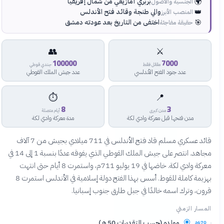
🌍
بربري أمازيغي من شمال إفريقيا
الجنسية والأصول
👑
والي طنجة وقائد فتح الأندلس
المنصب الأبرز
🎯
اختفى من التاريخ بعد عودته دمشق
حقيقة مفاجئة
👥
⚔️
100000
7000
مقاتل فقط
جندي قوطي
عدد جنود الفتح الأندلسي
عدد جيش الملك القوطي
⏱️
📍
8
3
مدن كبرى
أيام متصلة
مدن فتحها قبل معركة وادي لكة
مدة معركة وادي لكة
قائد عسكري مسلم قاد فتح الأندلس في 711 ميلادي بجيش من 7 آلاف
مجاهد. انتصر على جيش الملك القوطي الذي يفوقه عددًا بنسبة 1 إلى 14 في
معركة وادي لكة. خاضها في 19 يوليو 711م، واستمرت 8 أيام حتى انتهت
بهزيمة كاملة للقوط. أسس بهذا الفتح دولة إسلامية في الأندلس استمرت 8
قرون، وترك اسمه خالدًا في جبل طارق جنوب إسبانيا.
المسار الزمني
مولده (حسب التقديرات 50 هـ)
670م