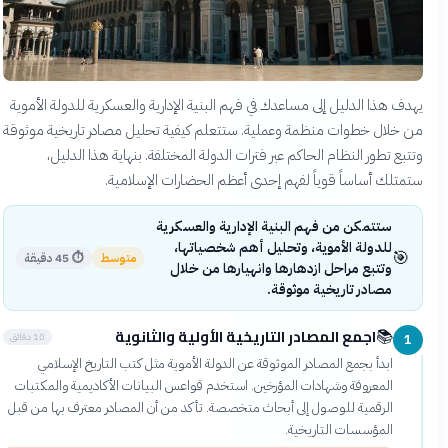
يهدف هذا الدليل إلى مساعدك في فهم البنية الإدارية والعسكرية للدولة الأموية
من خلال خطوات منظمة وعملية. ستتعلم كيفية تحليل مصادر تاريخية موثوقة
وتتبع تطور النظام الحاكم عبر فترات الدولة المختلفة. بنهاية هذا الدليل،
ستمتلك أساساً قوياً لفهم إحدى أعظم الحضارات الإسلامية.
ستتمكن من فهم البنية الإدارية والعسكرية
للدولة الأموية، وتحليل أهم شخصياتها،
🎯
متوسط
⏱
45 دقيقة
وتتبع مراحل ازدهارها وانهيارها من خلال
مصادر تاريخية موثوقة.
اجمع المصادر التاريخية الأولية والثانوية
📚
10 دقائق
1
ابدأ بجمع المصادر الموثوقة عن الدولة الأموية مثل كتب التاريخ الإسلامي
المعروفة وشهادات المؤرخين. استخدم قواعس البيانات الأكاديمية والمكتبات
الرقمية للوصول إلى أبحاث متخصصة. تأكد من أن المصادر معترف بها من قبل
المؤسسات التاريخية.