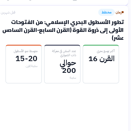
زمان
مخطط
قبل شهرين
›
تطور الأسطول البحري الإسلامي: من الفتوحات
الأولى إلى ذروة القوة (القرن السابع-القرن السادس
عشر)
أكبر توسع بحري
عدد السفن في معركة
متوسط نمو الأسطول
ذات الصواري
القرن 16
15-20
حوالي
سفينة/قرن
200
سفينة