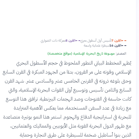
القرن 7
تأسيس أول أسطول بحري
القرن 8
معركة ذات الصواري
القرن 16
سيطرة عثمانية واسعة
المصدر:
موسوعة تاريخ البحرية الإسلامية (مواقع متخصصة)
يُظهر المخطط البياني التطور الملحوظ في حجم الأسطول البحري
الإسلامي وقوته على مر القرون، بدءًا من الجهود المبكرة في القرن السابع
وحتى بلوغه ذروته في القرنين الخامس عشر والسادس عشر. شهد القرن
السابع والثامن تأسيس وتوسيع أولى القوات البحرية الإسلامية، والتي
كانت حاسمة في الفتوحات وصد الهجمات البيزنطية. ترافق هذا التوسع
مع زيادة في عدد السفن المستخدمة، مما يعكس الأهمية المتزايدة
للبحرية في استراتيجية الدفاع والهجوم. استمر هذا النمو بوتيرة متصاعدة
مع ظهور الدول البحرية القوية مثل الأيوبيين والمماليك والعثمانيين،
الذين بنوا أساطيل ضخمة للسيطرة على طرق التجارة وحماية