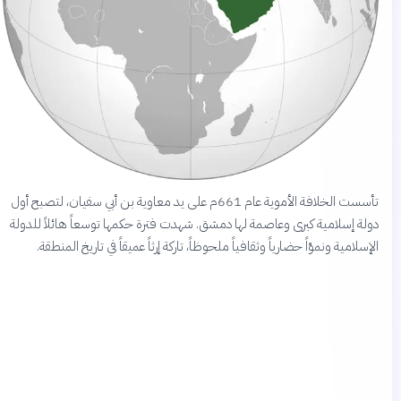
تأسست الخلافة الأموية عام 661م على يد معاوية بن أبي سفيان، لتصبح أول
دولة إسلامية كبرى وعاصمة لها دمشق. شهدت فترة حكمها توسعاً هائلاً للدولة
الإسلامية ونموّاً حضارياً وثقافياً ملحوظاً، تاركة إرثاً عميقاً في تاريخ المنطقة.