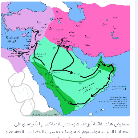
تستعرض هذه القائمة أبرز عشر فتوحات إسلامية كان لها تأثير عميق على
الجغرافيا السياسية والديموغرافية، وشكلت مسارات الحضارات اللاحقة. هذه