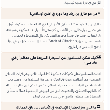
الأراضي في فترة زمنية قياسية.
⚔️
من هو طارق بن زياد وما دوره في الفتح الإسلامي؟
طارق بن زياد هو القائد العسكري الأمازيغي الذي قاد الحملة العسكرية الأولى
عبر مضيق جبل طارق نحو الأندلس. كان معروفاً بمهاراته العسكرية وشجاعته
في المعارك، حيث قاد جيشاً محدود العدد لكن عالي الانضباط والحماس.
سُميت جبل طارق (Strait of Gibraltar) نسبة إلى اسمه الأول، وبقي رمزاً
للفتح الإسلامي عبر التاريخ.
🏰
كيف تمكن المسلمون من السيطرة السريعة على معظم أراضي
الأندلس؟
اعتمد المسلمون على تكتيكات عسكرية فعالة واستقلالهم عن قوات الاحتلال
التقليدية، مما أعطاهم مرونة في الحركة والمناورة. استفادوا من الانقسامات
الداخلية بين القوات المسيحية واستسلام عدد من المدن دون مقاومة عنيفة.
كان التفوق العسكري والانضباط الذي ميز الجيوش الإسلامية عاملاً حاسماً في
السيطرة على معظم الأراضي خلال عقد واحد من الزمان.
🏛️
ما الذي ميز الحضارة الإسلامية في الأندلس عن باقي الممالك