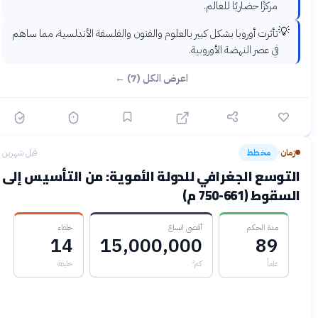
مركزًا حضاريًا للعالم.
💡
تأثرت أوروبا بشكل كبير بالعلوم والفنون والفلسفة الأندلسية، مما ساهم
في عصر النهضة الأوروبية.
اعرض الكل (7) ←
زمان
مخطط
قبل شهرين
›
التوسع الجغرافي للدولة الأموية: من التأسيس إلى
السقوط (661-750 م)
مدة الحكم
أقصى اتساع
خلفاء
14
15,000,000
89
عاماً
كم²
خليفة