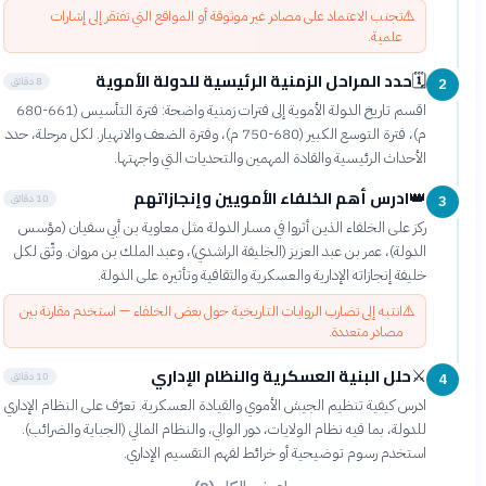
⚠️
تجنب الاعتماد على مصادر غير موثوقة أو المواقع التي تفتقر إلى إشارات
علمية.
حدد المراحل الزمنية الرئيسية للدولة الأموية
🗓️
8 دقائق
2
اقسم تاريخ الدولة الأموية إلى فترات زمنية واضحة: فترة التأسيس (661-680
م)، فترة التوسع الكبير (680-750 م)، وفترة الضعف والانهيار. لكل مرحلة، حدد
الأحداث الرئيسية والقادة المهمين والتحديات التي واجهتها.
ادرس أهم الخلفاء الأمويين وإنجازاتهم
👑
10 دقائق
3
ركز على الخلفاء الذين أثروا في مسار الدولة مثل معاوية بن أبي سفيان (مؤسس
الدولة)، عمر بن عبد العزيز (الخليفة الراشدي)، وعبد الملك بن مروان. وثّق لكل
خليفة إنجازاته الإدارية والعسكرية والثقافية وتأثيره على الدولة.
⚠️
انتبه إلى تضارب الروايات التاريخية حول بعض الخلفاء — استخدم مقارنة بين
مصادر متعددة.
حلل البنية العسكرية والنظام الإداري
⚔️
10 دقائق
4
ادرس كيفية تنظيم الجيش الأموي والقيادة العسكرية. تعرّف على النظام الإداري
للدولة، بما فيه نظام الولايات، دور الوالي، والنظام المالي (الجباية والضرائب).
استخدم رسوم توضيحية أو خرائط لفهم التقسيم الإداري.