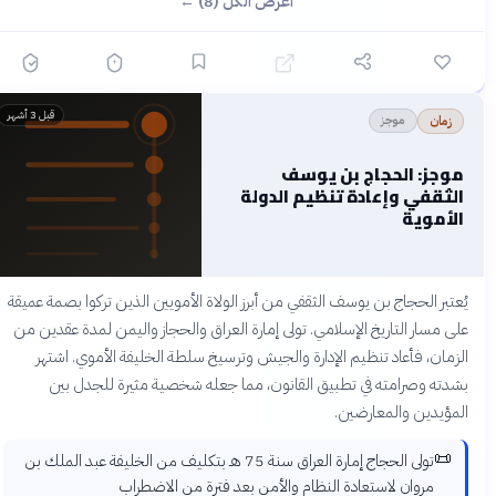
اعرض الكل (8) ←
قبل 3 أشهر
موجز
زمان
موجز: الحجاج بن يوسف
الثقفي وإعادة تنظيم الدولة
الأموية
يُعتبر الحجاج بن يوسف الثقفي من أبرز الولاة الأمويين الذين تركوا بصمة عميقة
على مسار التاريخ الإسلامي. تولى إمارة العراق والحجاز واليمن لمدة عقدين من
الزمان، فأعاد تنظيم الإدارة والجيش وترسيخ سلطة الخليفة الأموي. اشتهر
بشدته وصرامته في تطبيق القانون، مما جعله شخصية مثيرة للجدل بين
المؤيدين والمعارضين.
📜
تولى الحجاج إمارة العراق سنة 75 هـ بتكليف من الخليفة عبد الملك بن
مروان لاستعادة النظام والأمن بعد فترة من الاضطراب