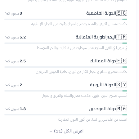
الفترة من 11-40 هـ، امتدت من الجزيرة العربية إلى بلاد الشام والعراق والفرس
الدولة الفاطمية
🇪🇬
3
مليون كم²
حكمت شمال أفريقيا والشام ومصر والحجاز، وأثّرت على التجارة الإسلامية
الإمبراطورية العثمانية
🇹🇷
5.2
مليون كم²
في ذروتها في القرن السابع عشر، سيطرت على 3 قارات والبحر المتوسط
دولة المماليك
🇪🇬
2.5
مليون كم²
حكمت مصر والشام والحجاز لأكثر من قرنين، حامية الحرمين الشريفين
الدولة الأيوبية
🇸🇾
2
مليون كم²
أسسها صلاح الدين الأيوبي، حكمت مصر والشام والعراق والحجاز
دولة الموحدين
🇲🇦
1.8
مليون كم²
امتدت من الأندلس إلى ليبيا، من أقوى الدول المغاربية
اعرض الكل (11) ←