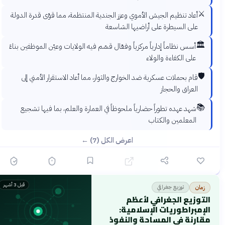
⚔️
أعاد تنظيم الجيش الأموي وعزز الجندية المنتظمة، مما قوّى قدرة الدولة
على السيطرة على أراضيها الشاسعة
🏛️
أسس نظاماً إدارياً مركزياً وفعّال قسّم فيه الولايات وعيّن الموظفين بناءً
على الكفاءة والولاء
🛡️
قام بحملات عسكرية ضد الخوارج والثوار، مما أعاد الاستقرار الأمني إلى
العراق والحجاز
📚
شهد عهده تطوراً حضارياً ملحوظاً في العمارة والعلم، بما فيها تشجيع
المعلمين والكتاب
اعرض الكل (7) ←
قبل 3 أشهر
توزيع جغرافي
زمان
التوزيع الجغرافي لأعظم
الإمبراطوريات الإسلامية:
مقارنة في المساحة والنفوذ