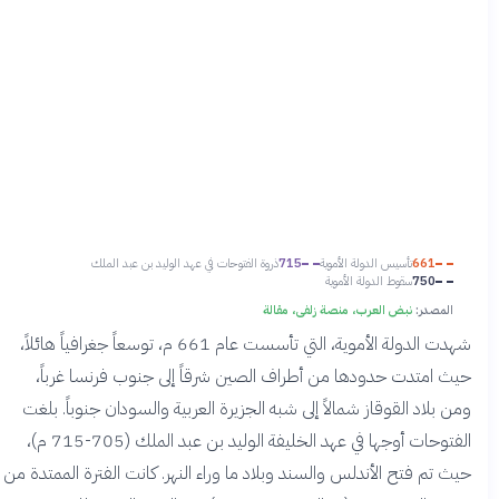
661
تأسيس الدولة الأموية
715
ذروة الفتوحات في عهد الوليد بن عبد الملك
750
سقوط الدولة الأموية
المصدر:
نبض العرب، منصة زلفى، مقالة
شهدت الدولة الأموية، التي تأسست عام 661 م، توسعاً جغرافياً هائلاً،
حيث امتدت حدودها من أطراف الصين شرقاً إلى جنوب فرنسا غرباً،
ومن بلاد القوقاز شمالاً إلى شبه الجزيرة العربية والسودان جنوباً. بلغت
الفتوحات أوجها في عهد الخليفة الوليد بن عبد الملك (705-715 م)،
حيث تم فتح الأندلس والسند وبلاد ما وراء النهر. كانت الفترة الممتدة من