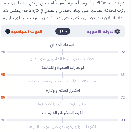
شهدت الخلافة الأموية توسعاً جغرافياً سريعاً امتد من الهند إلى الأندلس، بينما
ركزت الخلافة العباسية على البناء الحضاري والعلمي في فترة لاحقة. يعكس هذا
المقارنة الفرق بين نموذجي حكم إسلامي مختلفين في استراتيجياتهما وإنجازاتهما.
🟠
🟣
الدولة الأموية
الدولة العباسية
مقابل
الامتداد الجغرافي
78
92
الأموية امتدت من المحيط الأطلسي إلى حدود الصين
الإنجازات العلمية والثقافية
95
65
العباسية كانت مركزاً عالمياً للعلم والترجمة وبيت الحكمة
استقرار الحكم والإدارة
85
72
العباسية طورت نظاماً إدارياً أكثر تنظيماً
القوة العسكرية والفتوحات
70
90
الأموية أسسوا إمبراطورية من خلال الفتوحات السريعة