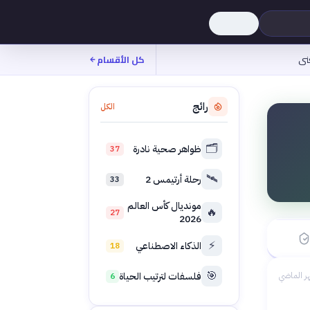
نى
كل الأقسام
رائج
الكل
🗂️
ظواهر صحية نادرة
37
🛰️
رحلة أرتيمس 2
33
بدأ ←
مونديال كأس العالم
🔥
27
2026
 الماضي
⚡
الذكاء الاصطناعي
18
🎯
فلسفات لترتيب الحياة
ر الماضي
6