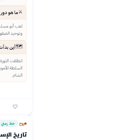
⚔️
ما هو دور أ
لعب أبو مسلم 
وتوحيد الصفوف
🗺️
أين بدأت
انطلقت الثورة 
السلطة الأموية
الشام.
روح
خط زمني
›
تاريخ الإسل