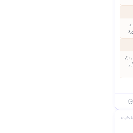
ند
رة.
 مركز
إلى
بل شهرين