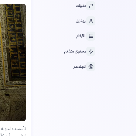
مقارنات
بروفايل
بالأرقام
محتوى متقدم
المِضمار
تأسست الدولة ال
ثلاثين عاماً، تارك