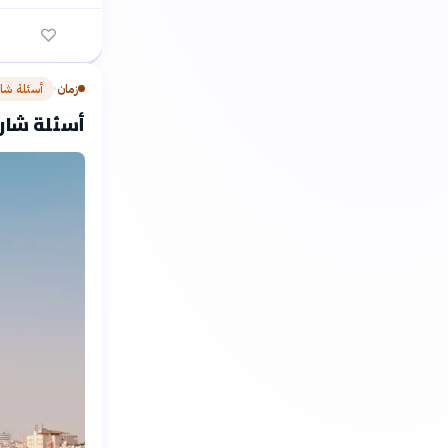
زمان
أسئلة شا
›
أسئلة شارح