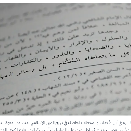
الزمني أبرز الأحداث والمحطات الفاصلة في تاريخ الدين الإسلامي، منذ بدء الدعوة النب
لاً إلى العصر الحديث. يُسلط الضوء على المراحل التأسيسية، التوسعات الكبرى، العص