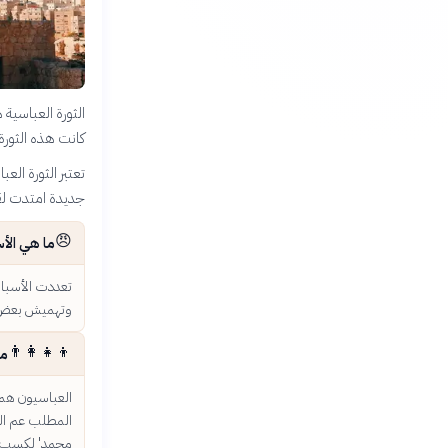
كانت هذه الثورة
تعتبر الثورة ال
جديدة امتدت لق
😠
ما هي الأس
تعددت الأسباب
وتهميش بعض ال
👨‍👩‍👧‍👦
من
العباسيون هم 
المطلب عم النب
محمد' لكسب ت