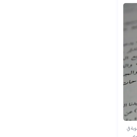
وية في
ور