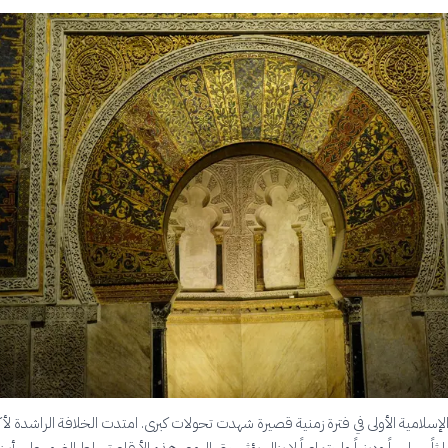
إسلامية الأولى في فترة زمنية قصيرة شهدت تحولات كبرى. امتدت الخلافة الراشدة لأ
ةً إرثاً سياسياً ودينياً واجتماعياً لا يزال يؤثر حتى اليوم. هذه الأرقام تسلط الضوء على أبرز