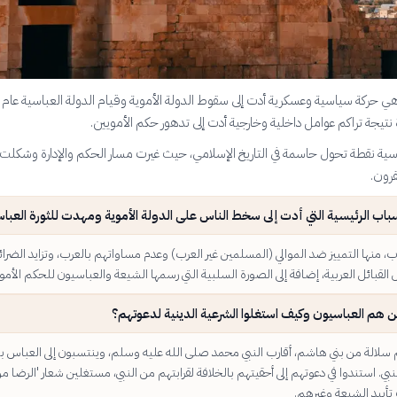
 نتيجة تراكم عوامل داخلية وخارجية أدت إلى تدهور حكم الأمويين.
عباسية نقطة تحول حاسمة في التاريخ الإسلامي، حيث غيرت مسار الحكم والإدارة وشكلت
رون.
باب الرئيسية التي أدت إلى سخط الناس على الدولة الأموية ومهدت للثورة العبا
، منها التمييز ضد الموالي (المسلمين غير العرب) وعدم مساواتهم بالعرب، وتزايد الضرا
قبائل العربية، إضافة إلى الصورة السلبية التي رسمها الشيعة والعباسيون للحكم الأمو
 هم العباسيون وكيف استغلوا الشرعية الدينية لدعوتهم؟
سلالة من بني هاشم، أقارب النبي محمد صلى الله عليه وسلم، وينتسبون إلى العباس ب
ي. استندوا في دعوتهم إلى أحقيتهم بالخلافة لقرابتهم من النبي، مستغلين شعار 'الرضا م
أييد الشيعة وغيرهم.