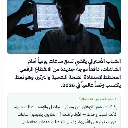
الشباب الأسترالي يقضي تسع ساعات يومياً أمام
الشاشات، دافعاً موجة جديدة من الانقطاع الرقمي
المخطط لاستعادة الصحة النفسية والتركيز، وهو نمط
يكتسب زخماً عالمياً في 2026.
لماذا قد يثير اهتمامك؟
●
إذا كنت تشعر بالإرهاق من وسائل التواصل والإشعارات المستمرة،
فأنت لست وحدك — الأرقام تثبت أن الملايين يضيعون ساعات
من حياتهم على الأجهزة، والحل لا يتطلب معدات معقدة بل