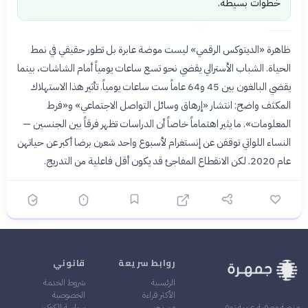
خطوات بسيطة.
ظاهرة «الديتوكس الرقمي» ليست موضة عابرة بل تطور حقيقي في نمط
الحياة. الشباب الأسترالي يقضي نحو تسع ساعات يومياً أمام الشاشات، بينما
يقضي البالغون بين 45 و64 عاماً ست ساعات يومياً. تأثير هذا الاستهلاك
المكثف واضح: انتشار «إرهاق وسائل التواصل الاجتماعي» و«فرط
المعلومات». ما يثير اهتماماً خاصاً أن الدراسات تظهر فرقاً بين الجنسين —
النساء اللواتي توقفن عن إنستغرام لأسبوع واحد شعرن برضا أكبر عن حياتهن
عام 2020. لكن الانقطاع المفاجئ قد يكون أقل فاعلية من التدريج.
روابط سريعة
قانوني
الرئيسية
شروط الخدمة
الأكثر قراءة
الخصوصية
من نحن
سياسة الكوكيز
منصة معرفية عربية توفر