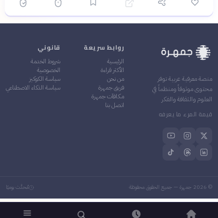
روابط سريعة
قانوني
الرئيسية
شروط الخدمة
الأكثر قراءة
الخصوصية
من نحن
سياسة الكوكيز
منصة معرفية عربية توفر
فريق جمهرة
سياسة الذكاء الاصطناعي
محتوى موثوقاً ومنظماً في
مكافآت جمهرة
العلوم والثقافة والفكر
اتصل بنا
قيمة المرء ما يعرفه
©
2026
جمهرة — جميع الحقوق محفوظة
مُحدَّث يوميًا