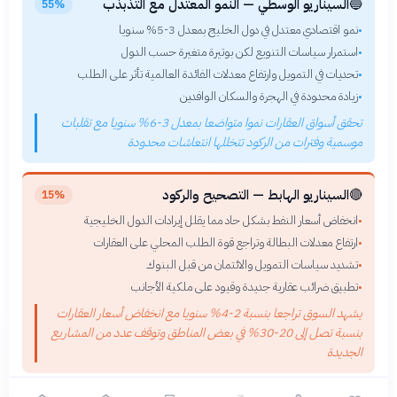
🔵
السيناريو الوسطي — النمو المعتدل مع التذبذب
55%
نمو اقتصادي معتدل في دول الخليج بمعدل 3-5% سنويا
•
استمرار سياسات التنويع لكن بوتيرة متغيرة حسب الدول
•
تحديات في التمويل وارتفاع معدلات الفائدة العالمية تأثر على الطلب
•
زيادة محدودة في الهجرة والسكان الوافدين
•
تحقق أسواق العقارات نموا متواضعا بمعدل 3-6% سنويا مع تقلبات
موسمية وفترات من الركود تتخللها انتعاشات محدودة
🔴
السيناريو الهابط — التصحيح والركود
15%
انخفاض أسعار النفط بشكل حاد مما يقلل إيرادات الدول الخليجية
•
ارتفاع معدلات البطالة وتراجع قوة الطلب المحلي على العقارات
•
تشديد سياسات التمويل والائتمان من قبل البنوك
•
تطبيق ضرائب عقارية جديدة وقيود على ملكية الأجانب
•
يشهد السوق تراجعا بنسبة 2-4% سنويا مع انخفاض أسعار العقارات
بنسبة تصل إلى 20-30% في بعض المناطق وتوقف عدد من المشاريع
الجديدة