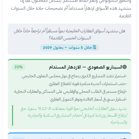
والتطور التكنولوجي وتغير أنماط الاستثمار. يتساءل المحللون عما إذا
ستشهد هذه الأسواق ازدهاراً مستداماً أم تصحيحات حادة خلال السنوات
القادمة.
هل ستشهد أسواق العقارات الخليجية نمواً مستقراً أم تراجعاً حاداً خلال
السنوات الخمس القادمة؟
🗓
خلال 5 سنوات — بحلول 2029
🟢
السيناريو الصعودي — الازدهار المستدام
30%
استمرار تنفيذ المشاريع الكبرى بنجاح في دول مجلس التعاون الخليجي
•
جذب استثمارات أجنبية مباشرة قوية للقطاع العقاري
•
ارتفاع مستمر في الطلب المحلي والإقليمي على المساكن والعقارات التجارية
•
استقرار نسبي في أسعار الفائدة وتوفر التمويل العقاري
•
يشهد سوق العقارات الخليجي نموا قويا بمعدلات 8-12% سنويا، مع
ارتفاع الأسعار وزيادة كبيرة في أحجام المشاريع السكنية والتجارية
والسياحية