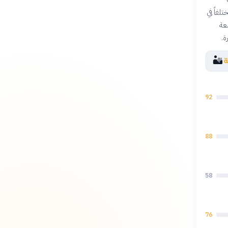
لفاً في
عة
ة.
🏜️
ة
92
88
58
76