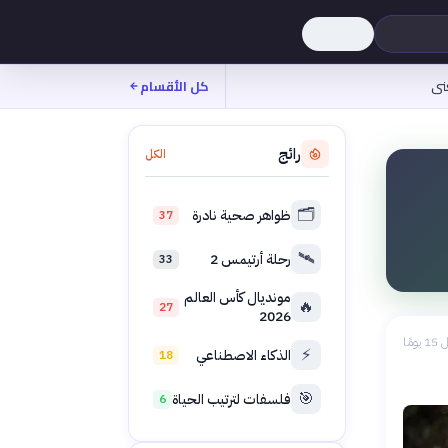
نى
كل الأقسام
رائج
الكل
🗂️
ظواهر صحية نادرة
37
🛰️
رحلة أرتيمس 2
33
مونديال كأس العالم
🔥
27
2026
 يومًا
⚡
الذكاء الاصطناعي
18
🎯
فلسفات لترتيب الحياة
6