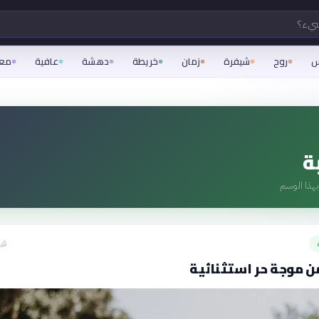
شيء؟
س
روح
شيفرة
زمان
خريطة
دهشة
عافية
مع
ة
هذا الوسم
قبل 15
ن موجة حر استثنائية