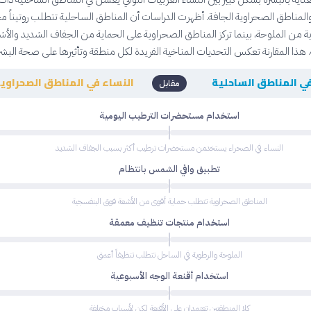
والمناطق الصحراوية الجافة. أظهرت الدراسات أن المناطق الساحلية تتطلب روتيناً مخت
ة من الملوحة، بينما تركز المناطق الصحراوية على الحماية من الجفاف الشديد والأش
هذا المقارنة تعكس التحديات المناخية الفريدة لكل منطقة وتأثيرها على صحة البشر
في المناطق الساحلية
النساء في المناطق الصحراوي
مقابل
استخدام مستحضرات الترطيب اليومية
النساء في الصحراء يستخدمن مستحضرات ترطيب أكثر بسبب الجفاف الشديد
تطبيق واقي الشمس بانتظام
المناطق الصحراوية تتطلب حماية أقوى من الأشعة فوق البنفسجية
استخدام منتجات تنظيف معمقة
الملوحة والرطوبة في الساحل تتطلب تنظيفاً أعمق
استخدام أقنعة الوجه الأسبوعية
كلا المنطقتين تعتمدان على الأقنعة لكن لأسباب مختلفة