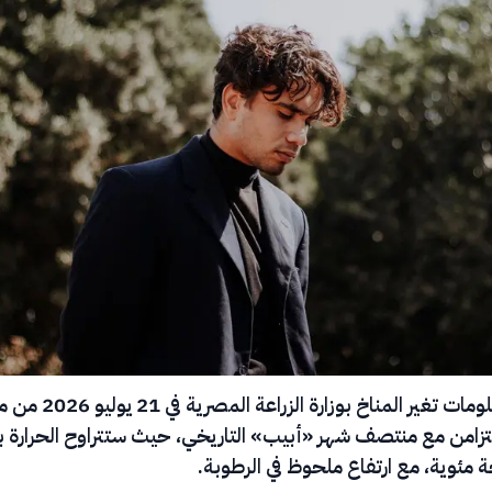
حذر مركز معلومات تغير المناخ بوزارة الزرا
زامن مع منتصف شهر «أبيب» التاريخي، حيث ستتراوح الحرارة ب