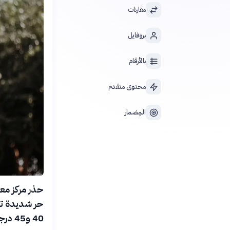
مقارنات
بروفايل
بالأرقام
محتوى متقدم
المِضمار
حر شديدة تت
40 و45 درجة مئوية، مع ارتفاع ملحوظ في الرطوبة.