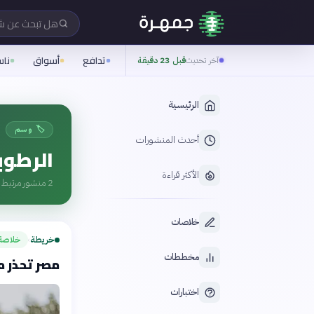
هل تبحث عن 
تدافع
أسواق
نا
آخر تحديث
قبل 23 دقيقة
الرئيسية
🏷️ وسم
أحدث المنشورات
الرطوب
الأكثر قراءة
2
منشور مرتبط ب
خلاصات
خريطة
خلاصة
›
مخططات
مصر تحذر م
اختبارات