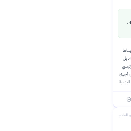
نك
تيقاظ
ة، بل
رئيسي
ات، اعتمدت على أجهزة
ليومية.
ر الماضي