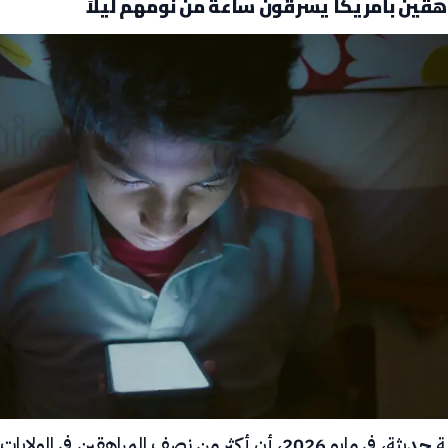
قين بأمريكا يسرقون ساعة من نومهم ليلاً
كشفت دراسة حديثة، في مايو 2026، أن أكثر من نصف المراهقين في الولايات