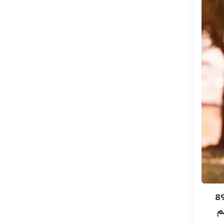
يثة لجامعة مانشستر البريطانية، نُشرت في يوليو 2026، أن 89
م