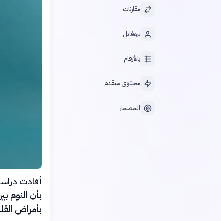
مقارنات
بروفايل
بالأرقام
محتوى متقدم
المِضمار
بأن النوم بي
بأمراض القلب