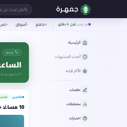
هل تبحث عن 
تدافع
أسواق
ناس
آخر تحديث
قبل 9 دقائق
الرئيسية
🏷️ وسم
أحدث المنشورات
الساعة
الأكثر قراءة
9
منشور مرتبط ب
خلاصات
تفاصيل
خلاصة
›
مخططات
10 مساءً: «الساعة الذهبية» لنوم صحي
اختبارات