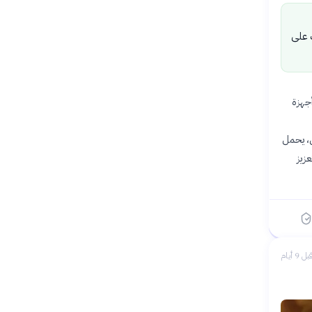
 على
ات أجهزة
ل، يحمل
زيز
بل 9 أيام