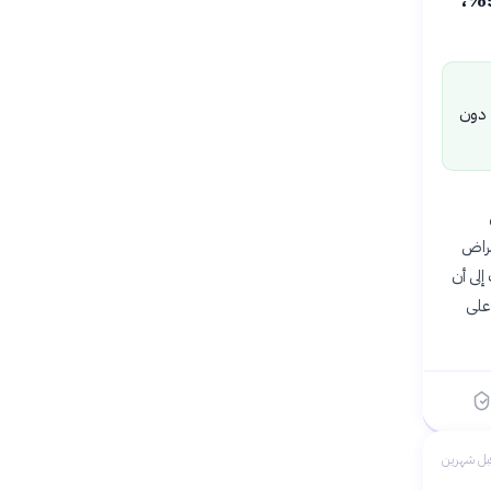
 دون
مراض
بب إلى أن
على
بل شهرين