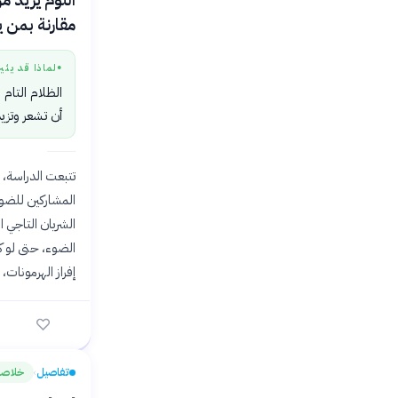
مقارنة بمن 
لماذا قد يثي
●
الظلام التا
أن تشعر وتز
المشاركين للضوء
الضوء، حتى لو ك
إفراز الهرمونات
تفاصيل
خلاصة
›