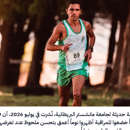
كشفت دراسة حد
غاً خضعوا للمراقبة أظهروا نوماً أعمق بتحسن ملحوظ عند تعرضه