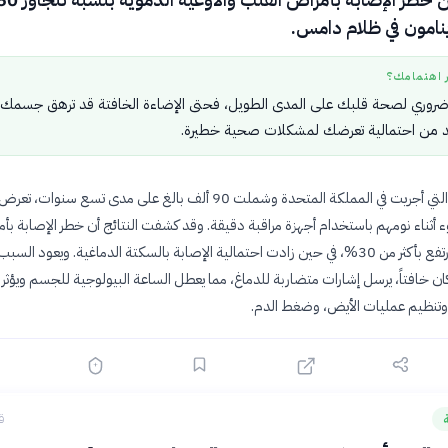
ينامون في ظلام دامس.
ر اهتمامك؟
م ضروري لصحة قلبك على المدى الطويل، فحتى الإضاءة الخافتة قد ترهق جسمك
يد من احتمالية تعرضك لمشكلات صحية خطيرة.
تتبعت الدراسة، التي أجريت في المملكة المتحدة وشملت 90 ألف بالغ على مدى تسع سنوات، تعرض
 أثناء نومهم باستخدام أجهزة مراقبة دقيقة. وقد كشفت النتائج أن خطر الإصابة بأ
الشريان التاجي ارتفع بأكثر من 30%، في حين زادت احتمالية الإصابة بالسكتة الدماغية. ويعود الس
ان خافتاً، يرسل إشارات متضاربة للدماغ، مما يعطل الساعة البيولوجية للجسم ويؤثر 
، وتنظيم عمليات الأيض، وضغط الدم.
ق