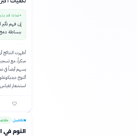
لكميات أكبر 
لماذا قد يثي
●
إن فهم تأثير
ببساطة دمج
أظهرت النتائج أن
مبكراً، مع تسجيل 
يسهم أيضاً في ت
استشعار لقياس ا
تفاصيل
خلاصة
›
النوم في ال