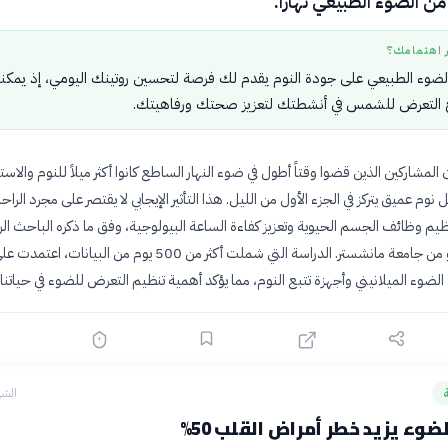
من الضوء الطبيعي نهاراً.
ر اهتمامك؟
 الضوء الطبيعي على جودة النوم يقدم لك فرصة لتحسين روتينك اليومي، إذ يمك
 التعرض للشمس في أنشطتك لتعزيز صحتك ورفاهيتك.
 المشاركين الذين قضوا وقتاً أطول في ضوء النهار الساطع كانوا أكثر ميلاً للنوم والاس
نوم عميق يتركز في الجزء الأول من الليل. هذا التأثير الإيجابي لا يقتصر على مجرد الراح
نظيم وظائف الجسم الحيوية وتعزيز كفاءة الساعة البيولوجية، وفق ما ذكره الباحث ال
ألتوج ديديكوغلو من جامعة مانشستر. الدراسة التي شملت أكثر من 500 يوم من البيان
لضوء الميلانيني وأجهزة تتبع النوم، مما يؤكد أهمية تنظيم التعرض للضوء في حياتنا ا
الشه
ضوء يزيد خطر أمراض القلب 50%