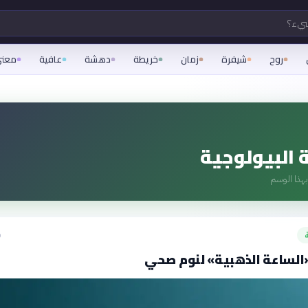
شيء؟
روح
شيفرة
زمان
خريطة
دهشة
عافية
معن
 البيولوجية
هذا الوسم
ق