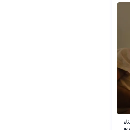
ت أثناء
النوم يزيد من خطر الإصابة بأمراض القلب والأوعية الدموية بنسبة تتجاوز 50%،