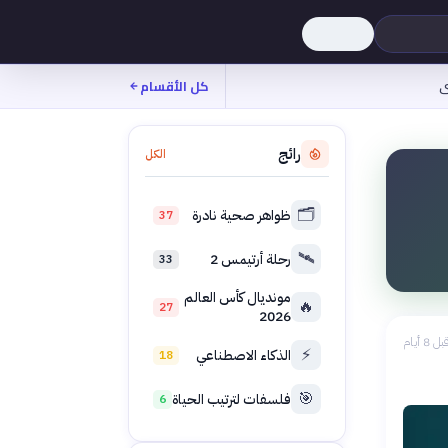
ى
كل الأقسام
رائج
الكل
🗂️
ظواهر صحية نادرة
37
🛰️
رحلة أرتيمس 2
33
مونديال كأس العالم
🔥
27
2026
بل 8 أيام
⚡
الذكاء الاصطناعي
18
🎯
فلسفات لترتيب الحياة
6