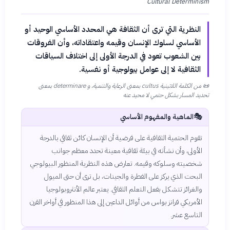
Cultural Determinism
النظرية التي ترى أن الثقافة هي المحدد الأساسي الوحيد أو
الأساسي لسلوك الإنسان وقيمه واعتقاداته، وأن الفروقات
بين الشعوب تعود في الدرجة الأولى إلى اختلاف السياقات
الثقافية لا إلى عوامل بيولوجية أو نفسية.
📜
من الكلمة اللاتينية cultus بمعنى الرعاية والتنمية، و determinare بمعنى
تحديد المسار بشكل حتمي لا محيد عنه
🎭
الماهية والمفهوم الأساسي
تقوم الحتمية الثقافية على فرضية أن الإنسان كائن ثقافي بالدرجة
الأولى، وأن نشأته في بيئة ثقافية معينة تحدد معظم جوانب
شخصيته وسلوكه وقيمه. تعارض هذه النظرية المنظور البيولوجي
البحت الذي يركز على الفطرة والجينات، بل ترى أن حتى الميول
والغرائز تتشكل بفعل التعلم الثقافي. يعتبر عالم الأنثروبولوجيا
الأمريكي فرانز بواس من أوائل الداعين إلى هذا المنظور في أواخر القرن
التاسع عشر.