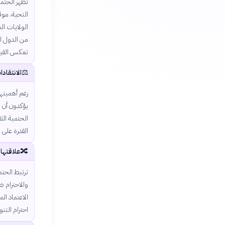
تظهر الحتمي
التحية، موق
الولايات ال
من الدول ا
تعكس القيم
⚖️
الانتقاد
رغم أهميتها
يؤكدون أن ال
الحتمية الث
القدرة على 
🔀
علاقتها 
ترتبط الحتمي
والاحترام ض
الاعتماد ال
احترام التنوع