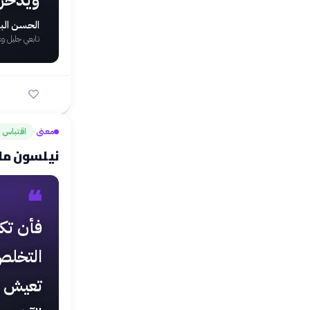
ويدخر 
الحسن الب
تابعي جليل وع
معنى
اقتباس
›
نيلسون مان
❝
فأن تكو
التخلص
تعيش ب