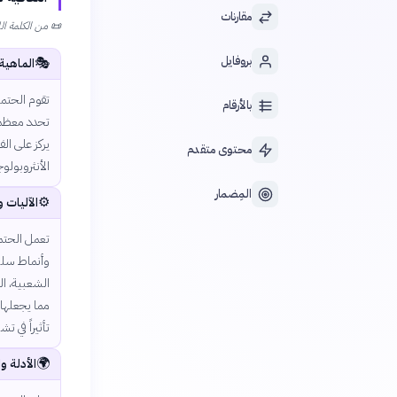
مقارنات
📜
من الكلمة اللاتينية cultus بمعنى الرعاية والتنمية، و determinare بمعن
بروفايل
🎭
الماهية
تقوم الحتمية
بالأرقام
تحدد معظم 
يركز على ال
محتوى متقدم
الأنثروبولوج
المِضمار
⚙️
الآليات 
تعمل الحتمي
وأنماط سلو
الشعبية، ال
مما يجعلها 
تأثيراً في تش
🌍
الأدلة و