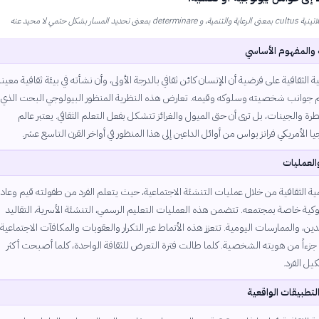
ى تحديد المسار بشكل حتمي لا محيد عنه
 والمفهوم الأساسي
 الثقافية على فرضية أن الإنسان كائن ثقافي بالدرجة الأولى، وأن نشأته في بيئة ثقافية معينة
جوانب شخصيته وسلوكه وقيمه. تعارض هذه النظرية المنظور البيولوجي البحت الذي
فطرة والجينات، بل ترى أن حتى الميول والغرائز تتشكل بفعل التعلم الثقافي. يعتبر عالم
يا الأمريكي فرانز بواس من أوائل الداعين إلى هذا المنظور في أواخر القرن التاسع عشر.
والعمليات
ة الثقافية من خلال عمليات التنشئة الاجتماعية، حيث يتعلم الفرد من طفولته قيم وعاد
كية خاصة بمجتمعه. تتضمن هذه العمليات التعليم الرسمي، التنشئة الأسرية، التقاليد
دين، والممارسات اليومية. تتعزز هذه الأنماط عبر التكرار والعقوبات والمكافآت الاجتماعية،
جزءاً من هويته الشخصية. كلما طالت فترة التعرض للثقافة الواحدة، كلما أصبحت أكثر
كيل الفرد.
التطبيقات الواقعية