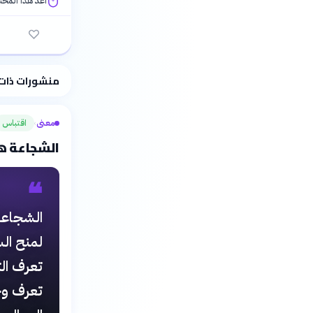
أُعدّ هذا المح
فلسفتنا المعرفية
منشورات ذات
معنى
اقتباس
›
الشجاعة هي
❝
الشجاعة
لمنح السل
تعرف الت
تعرف وح