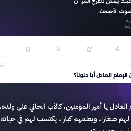
حيث يمكن للفرح المر أن
وت الأجنحة.
ارت
ريكية
قبل 48 دق
إمام العادل أباً حنوناً؟
 العادل يا أمير المؤمنين، كالأب الحاني على ولده،
هم صغارا، ويعلمهم كبارا، يكتسب لهم في حياته،