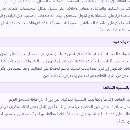
ة الثقافية في اختلافات حقيقية بين المجتمعات: مفاهيم الجمال، مواعيد الطعام، طرق
ف من السلطة والعائلة، والمعايير الأخلاقية. على سبيل المثال، المجتمعات الفردانية مثل
متحدة تركز على الاستقلالية والإنجاز الشخصي، بينما المجتمعات الجماعية مثل اليابان وكثير
لعربية تركز على تماسك الجماعة والمسؤولية المشتركة. هذه الفروقات ليست فطرية بل
 الثقافية المكتسبة.
ات والحدود
، تواجه الحتمية الثقافية انتقادات قوية من علماء يؤمنون بدور الاختيار الحر والعقل الفردي.
بشر ليسوا آليات سلبية تنقاد للثقافة بلا تردد، بل قادرون على النقد والتمرد والابتكار. كما 
قافية قد تؤدي إلى تبرير الممارسات السيئة باسم الحفاظ على التقاليد. وجد العديد من الأفرا
التحرر من القيود الثقافية عبر التعليم والتعرض لثقافات أخرى.
بالنسبية الثقافية
ة الثقافية ارتباطاً وثيقاً بمبدأ النسبية الثقافية، الذي يرى أن كل ثقافة تستحق الفهم
من سياقها الخاص دون الحكم عليها بمعايير ثقافة أخرى. إلا أن بعض النقاد يحذرون من أن
مطلق على هذه المبادئ قد يؤدي إلى نسبية أخلاقية مطلقة تبرر انتهاكات حقوق الإنسان با
 الثقافي.