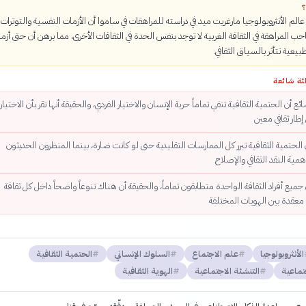
؟
لم الأنثروبولوجيا مارغريت ميد في دراسته للمراهقات في ساموا أن الأزمات النفسية والتوترات
حب المراهقة في الثقافة الغربية لا توجد بنفس الحدة في الثقافات الأخرى، مما برهن أن حتى أزم
بيعية تتأثر بالسياق الثقافي.
ئة شائعة
ع أن الحتمية الثقافية تنفي تماماً حرية الإنسان والاختيار الفردي، والحقيقة أنها تقر بأن الاختيار
طار ثقافي معين
ن الحتمية الثقافية تبرر كل الممارسات التقليدية حتى لو كانت ضارة، بينما المنظرون الحديثون
مية النقد الثقافي والإصلاح
جميع أفراد الثقافة الواحدة متطابقون تماماً، والحقيقة أن هناك تنوعاً واضحاً داخل كل ثقافة
معقدة بين الهويات المختلفة
الأنثروبولوجيا
علم الاجتماع
السلوك الإنساني
الحتمية الثقافية
تماعية
التنشئة الاجتماعية
الهوية الثقافية