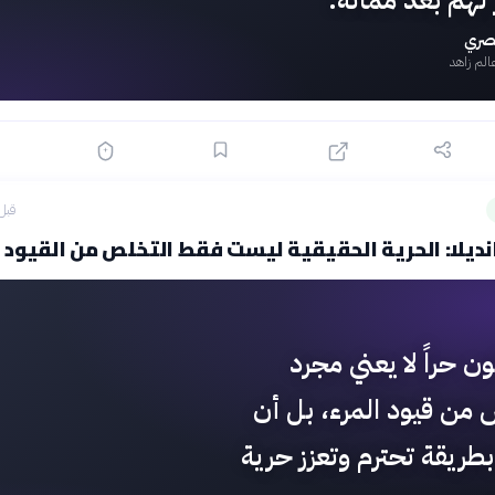
لهم بعد مماته.
صري
الم زاهد
قبل 49 دق
ديلا: الحرية الحقيقية ليست فقط التخلص من القيود
ن حراً لا يعني مجرد
 من قيود المرء، بل أن
طريقة تحترم وتعزز حرية