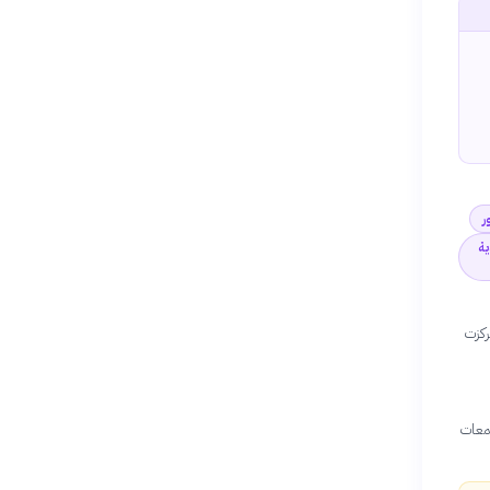
ر
ية
ركزت
تمعات