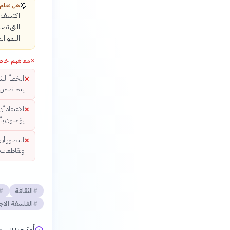
💡
هل تعلم
اكتشف عا
التي تصا
النمو الط
✕
مفاهيم خاط
الخطأ الشائ
✕
يتم ضمن إ
الاعتقاد أ
✕
يؤمنون بأه
التصور أن 
✕
وتقاطعات 
الثقافة
الفلسفة الاج