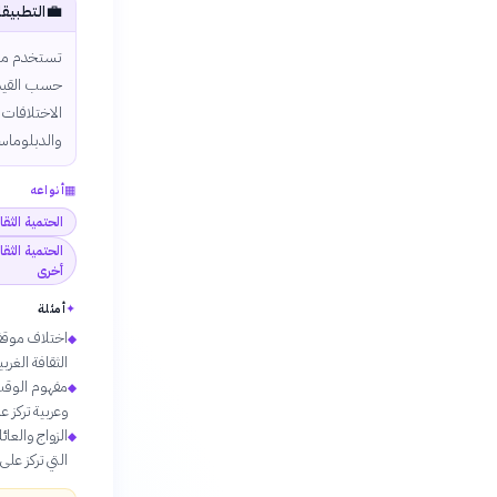
💼
التطبيقا
تستخدم مبا
حسب القيم ا
الاختلافات 
والدبلوماسي
▦
أنواعه
الحتمية الثق
الحتمية الثق
أخرى
✦
أمثلة
اختلاف موقف 
◆
الثقافة الغربي
◆
وعربية تركز على 
الزواج والعا
◆
التي تركز على