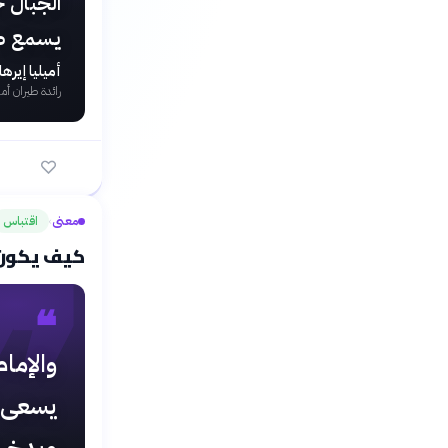
الجبال 
يسمع ص
أميليا إيره
رائدة طيران أم
❞
معنى
اقتباس
›
كيف يكون ال
❝
والإمام
يسعى ل