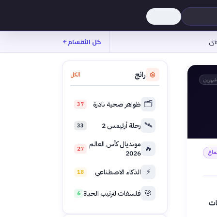
نى
كل الأقسام
رائج
الكل
شهرين
🗂️
ظواهر صحية نادرة
37
🛰️
رحلة أرتيمس 2
33
مونديال كأس العالم
🔥
27
ماع
2026
⚡
الذكاء الاصطناعي
18
🎯
فلسفات لترتيب الحياة
6
ات