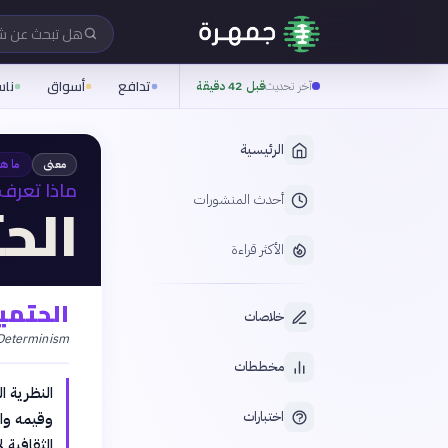
هل تبحث عن 
تدافع
أسواق
نا
آخر تحديث
قبل 42 دقيقة
الرئيسية
معنى
ما ه
ماذا تعرف 
الح
أحدث المنشورات
الأكثر قراءة
الحتمي
خلاصات
 Determinism
مخططات
النظرية ا
اختبارات
وقيمه واع
الثقافية 