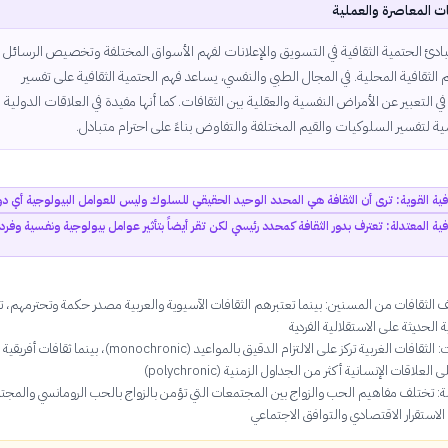
ت المعاصرة والعملية
دئ الحتمية الثقافية في التسويق والإعلانات لفهم الأسواق المختلفة وتخصيص الرسائل
لثقافية المحلية. في المجال الطبي والنفسي، يساعد فهم الحتمية الثقافية على تفسير
في التعبير عن الأمراض النفسية والعقلية بين الثقافات. كما أنها مفيدة في العلاقات الدولية
ة لتفسير السلوكيات والقيم المختلفة والتفاوض بناءً على احترام متبادل.
افية القوية: ترى أن الثقافة هي المحدد الوحيد الحقيقي للسلوك وليس للعوامل البيولوجية أي دو
افية المعتدلة: تعترف بدور الثقافة كمحدد رئيسي لكن تقر أيضاً بتأثير عوامل بيولوجية ونفسية وفرد
الثقافات من المسنين: بينما تعتبرهم الثقافات الآسيوية والعربية مصدر حكمة وتحترمهم، ت
ة الحديثة على الاستقلالية الفردية
مفهوم الوقت: الثقافات الغربية تركز على الالتزام الدقيق بالمواعيد (monochronic)، بينما ثقافات أفريقية
العلاقات الإنسانية أكثر من الجداول الزمنية (polychronic)
ئلة: تختلف مفاهيم الحب والزواج بين المجتمعات التي تؤمن بالزواج بالحب الرومانسي والمج
 الاستقرار الاقتصادي والتوافق الاجتماعي