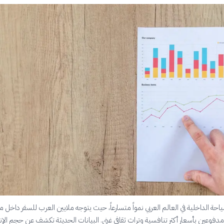
حة الداخلية في العالم العربي نمواً متسارعاً، حيث يتوجه ملايين العرب للسفر داخل 
 مدفوعين بأسعار أكثر تنافسية وتراث ثقافي غني. البيانات الحديثة تكشف عن حجم الإن