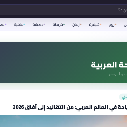
شيء؟
س
روح
شيفرة
زمان
خريطة
دهشة
عافية
مع
ة العربية
 بهذا الوسم
ني
ق
حة في العالم العربي: من التقاليد إلى آفاق 2026