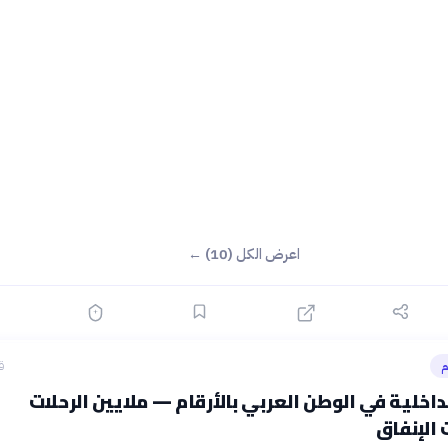
اعرض الكل (10) ←
م
ق
داخلية في الوطن العربي بالأرقام — ملايين الرحلات
 الإنفاق