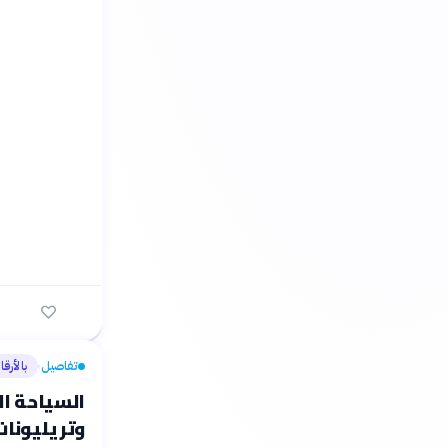
تفاصيل
بالأرقا
›
السياحة ال
وتريليونات