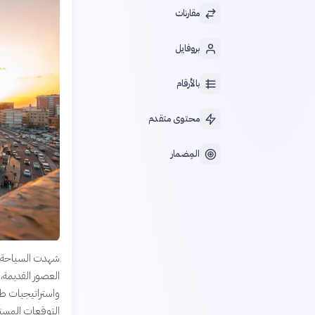
مقارنات
بروفايل
بالأرقام
محتوى متقدم
المِضمار
شهدت السياحة في
العصور القديمة،
واستراتيجيات طم
التوقعات المستق