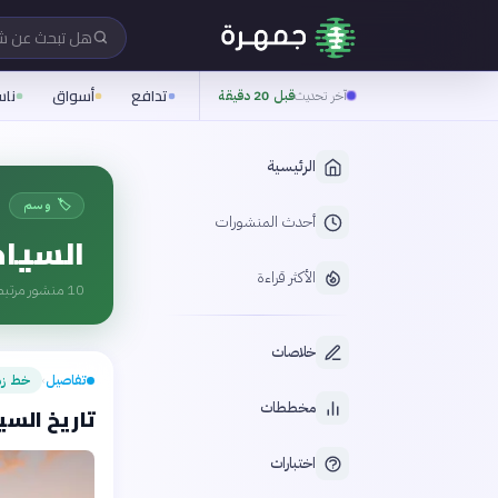
هل تبحث عن 
تدافع
أسواق
نا
آخر تحديث
قبل 20 دقيقة
الرئيسية
🏷️ وسم
أحدث المنشورات
السياح
الأكثر قراءة
10
منشور مرتبط
خلاصات
تفاصيل
خط زم
›
مخططات
تاريخ السيا
اختبارات