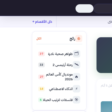
نى
كل الأقسام
رائج
الكل
🗂️
ظواهر صحية نادرة
37
🛰️
رحلة أرتيمس 2
33
مونديال كأس العالم
🔥
27
2026
بل 5 أيام
⚡
الذكاء الاصطناعي
18
🎯
فلسفات لترتيب الحياة
6