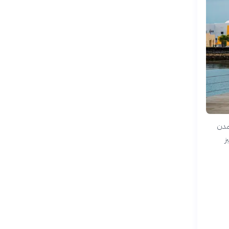
لمدن
ز