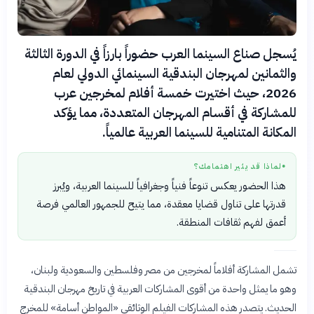
يُسجل صناع السينما العرب حضوراً بارزاً في الدورة الثالثة
والثمانين لمهرجان البندقية السينمائي الدولي لعام
2026، حيث اختيرت خمسة أفلام لمخرجين عرب
للمشاركة في أقسام المهرجان المتعددة، مما يؤكد
المكانة المتنامية للسينما العربية عالمياً.
لماذا قد يثير اهتمامك؟
●
هذا الحضور يعكس تنوعاً فنياً وجغرافياً للسينما العربية، ويُبرز
قدرتها على تناول قضايا معقدة، مما يتيح للجمهور العالمي فرصة
أعمق لفهم ثقافات المنطقة.
تشمل المشاركة أفلاماً لمخرجين من مصر وفلسطين والسعودية ولبنان،
وهو ما يمثل واحدة من أقوى المشاركات العربية في تاريخ مهرجان البندقية
الحديث. يتصدر هذه المشاركات الفيلم الوثائقي «المواطن أسامة» للمخرج