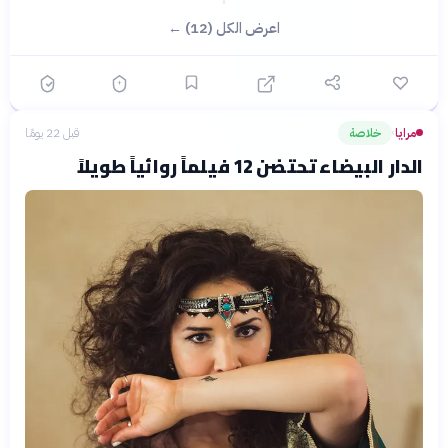
اعرض الكل (12) ←
مرايا
خلاصة
قبل 22 يومًا
›
الدار البيضاء تحتضن 12 فيلماً روائياً طويلاً