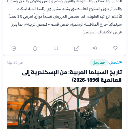
المغرب وفلسطين والسعودية والعراق ومصر وتونس والأردن ولبنان وسوريا
والجزائر. يتولى المخرج الفلسطيني رشيد مشهراوي رئاسة لجنة تحكيم
الأفلام الروائية الطويلة. كما خصص المهرجان قسماً موازياً لعرض 13 عملاً
سينمائياً خارج المنافسة الرسمية، ضمن قسم «قصص عربية»، بما يعزز
فرص الاكتشاف السينمائي.
تفاصيل
خط زمني
قبل 20 يومًا
›
تاريخ السينما العربية: من الإسكندرية إلى
العالمية (1896-2026)