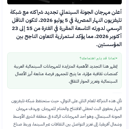
أعلن مهرجان الجونة السينمائي تجديد شراكته مع شبكة
تليفزيون النهار المصرية في 5 يوليو 2026، لتكون الناقل
الرسمي لدورته التاسعة المقررة في الفترة من 15 إلى 23
أكتوبر 2026، مما يؤكد استمرارية التعاون الناجح بين
المؤسستين.
لماذا قد يثير اهتمامك؟
●
يُظهر هذا التجديد الأهمية المتزايدة للمهرجانات السينمائية العربية
كمنصات ثقافية مؤثرة، ما يتيح للجمهور فرصة متابعة أبرز الأعمال
السينمائية وتعزيز الحوار الثقافي.
تأتي هذه الشراكة للعام الثاني على التوالي، حيث ستحتفظ شبكة تليفزيون
النهار بحقوق البث لحفلي الافتتاح والختام للمهرجان. ويهدف مهرجان
الجونة السينمائي، وهو أحد المهرجانات الرائدة في منطقة الشرق الأوسط
وشمال أفريقيا، إلى تعزيز التواصل بين الثقافات عبر السينما، وربط صناع