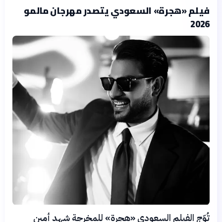
فيلم «هجرة» السعودي يتصدر مهرجان مالمو
2026
تُوّج الفيلم السعودي «هجرة» للمخرجة شهد أمين