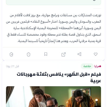
توزعت المشاركات بين مسابقات وبرامج موازية، مع بروز لافت لأفلام من
المغرب والسودان واليمن وسوريا. اختار «أسبوع النقاد» فيلمين عربيين من
اليمن وسوريا، أبرزهما «المحطة» للمخرجة اليمنية الإسكتلاندية سارة
اسحق، الذي يتناول قصة بطلة تدير محطة وقود مخصصة للنساء فقط في
قرية يمنية مزقتها الحرب، ويعتبر هذا إنجازاً تاريخياً للسينما اليمنية.
مرايا
خلاصة
قبل 27 يومًا
›
فيلم «قبل الظُهر» ينافس بثلاثة مهرجانات
عربية