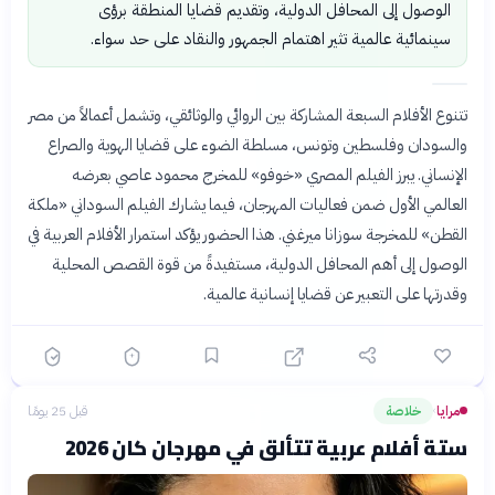
الوصول إلى المحافل الدولية، وتقديم قضايا المنطقة برؤى
سينمائية عالمية تثير اهتمام الجمهور والنقاد على حد سواء.
تتنوع الأفلام السبعة المشاركة بين الروائي والوثائقي، وتشمل أعمالاً من مصر
والسودان وفلسطين وتونس، مسلطة الضوء على قضايا الهوية والصراع
الإنساني. يبرز الفيلم المصري «خوفو» للمخرج محمود عاصي بعرضه
العالمي الأول ضمن فعاليات المهرجان، فيما يشارك الفيلم السوداني «ملكة
القطن» للمخرجة سوزانا ميرغني. هذا الحضور يؤكد استمرار الأفلام العربية في
الوصول إلى أهم المحافل الدولية، مستفيدةً من قوة القصص المحلية
وقدرتها على التعبير عن قضايا إنسانية عالمية.
مرايا
خلاصة
قبل 25 يومًا
›
ستة أفلام عربية تتألق في مهرجان كان 2026