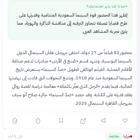
لماذا قد يثير اهتمامك؟
●
يُظهر هذا الحضور قوة السينما السعودية المتنامية وقدرتها على
طرح قضايا عميقة تتجاوز الترفيه إلى مناقشة الذاكرة والهوية، مما
يثري تجربة المشاهد العربي.
بحضور 82 فيلماً من 27 دولة، احتفى مهرجان عمّان السينمائي الدولي
بالسينما التونسية، وشهد قسم «صُنع في الأردن» مبادرات لدعم صناعة
الأفلام المحلية. الفيلم الوثائقي الطويل «ضدّ السينما» يستعرض تاريخ
السينما السعودية منذ عام 1918، ويتتبع التحولات التي قادت إلى نهضتها
الحالية، فيما يقدم «الرجل الذي تعثّر بكلماته» معالجة درامية لقصة روائي
يفقد قدرته على الكتابة. وقد حصد «ضدّ السينما» جائزة صلاح أبو سيف
بمهرجان القاهرة السينمائي 2025.
مرايا
خلاصة
قبل 8 أيام
›