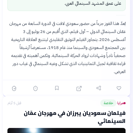
على عمق المشهد السينمائي العربي.
يُعدّ هذا الفوز جزءاً من حضور سعودي لافت في الدورة السابعة من مهرجان
عمّان السينمائي الدولي – أول فيلم، الذي أُقيم من 26 يوليو إلى 3
أغسطس 2026. يتجاوز الفيلم التوثيق التقليدي ليتتبع العلاقة التاريخية
بين المجتمع السعودي والسينما منذ عام 1918، مستعرضاً أرشيفاً
صحفياً نادراً وشهادات لرواد الحركة السينمائية. وتكمن أهميته في تقديمه
قراءة ثقافية لجيل الثمانينيات الذي تشكل وعيه السينمائي في غياب دور
العرض.
مرايا
خلاصة
قبل 5 أيام
›
فيلمان سعوديان يبرزان في مهرجان عمّان
السينمائي