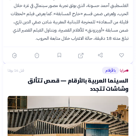
الفلسطيني أحمد حسونة، الذي يوثق تجربة مصور سينمائي في غزة خلال
الحرب، ويُعرض ضمن قسم «خارج المسابقة». كما يعرض فيلم «لحظات
قليلة من السعادة» للمخرجة اللبنانية المغربية شادن صفي الدين تازي،
ضمن مسابقة «أوريزونتي» للأفلام القصيرة، ويتناول الفيلم القصير الذي
تبلغ مدته 18 دقيقة، حالة الاغتراب خلال متابعة الحروب.
مرايا
بالأرقام
قبل 16 يومًا
›
السينما العربية بالأرقام — قصص تتألق
وشاشات تتجدد