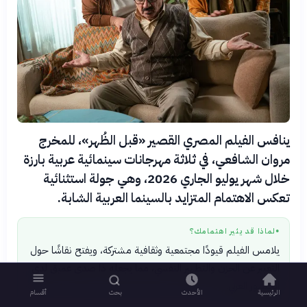
ينافس الفيلم المصري القصير «قبل الظُهر»، للمخرج
مروان الشافعي، في ثلاثة مهرجانات سينمائية عربية بارزة
خلال شهر يوليو الجاري 2026، وهي جولة استثنائية
تعكس الاهتمام المتزايد بالسينما العربية الشابة.
لماذا قد يثير اهتمامك؟
●
يلامس الفيلم قيودًا مجتمعية وثقافية مشتركة، ويفتح نقاشًا حول
التعبير عن الحزن والتطهير النفسي، مما يجعله ذا صدى عميق لدى
الجمهور العربي.
الرئيسية
الأحدث
بحث
أقسام