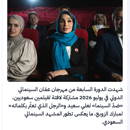
شهدت الدورة السابعة من مهرجان عمّان السينمائي
الدولي في يوليو 2026 مشاركة لافتة لفيلمين سعوديين،
«ضدّ السينما» لعلي سعيد و«الرجل الذي تعثّر بكلماته»
لمبارك الزوبع، ما يعكس تطور المشهد السينمائي
السعودي.