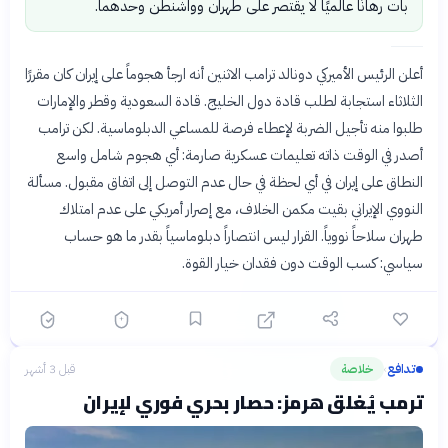
بات رهانًا عالميًا لا يقتصر على طهران وواشنطن وحدهما.
أعلن الرئيس الأميركي دونالد ترامب الاثنين أنه ارجأ هجوماً على إيران كان مقررًا
الثلاثاء استجابة لطلب قادة دول الخليج. قادة السعودية وقطر والإمارات
طلبوا منه تأجيل الضربة لإعطاء فرصة للمساعي الدبلوماسية. لكن ترامب
أصدر في الوقت ذاته تعليمات عسكرية صارمة: أي هجوم شامل واسع
النطاق على إيران في أي لحظة في حال عدم التوصل إلى اتفاق مقبول. مسألة
النووي الإيراني بقيت مكمن الخلاف، مع إصرار أمريكي على عدم امتلاك
طهران سلاحاً نووياً. القرار ليس انتصاراً دبلوماسياً بقدر ما هو حساب
سياسي: كسب الوقت دون فقدان خيار القوة.
تدافع
خلاصة
قبل 3 أشهر
›
ترمب يُغلق هرمز: حصار بحري فوري لإيران