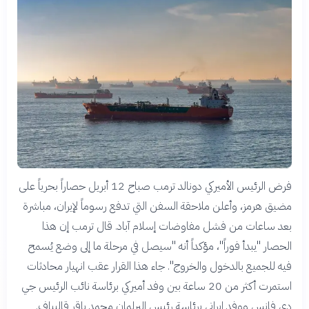
فرض الرئيس الأميركي دونالد ترمب صباح 12 أبريل حصاراً بحرياً على
مضيق هرمز، وأعلن ملاحقة السفن التي تدفع رسوماً لإيران، مباشرة
بعد ساعات من فشل مفاوضات إسلام آباد. قال ترمب إن هذا
الحصار "يبدأ فوراً"، مؤكداً أنه "سيصل في مرحلة ما إلى وضع يُسمح
فيه للجميع بالدخول والخروج". جاء هذا القرار عقب انهيار محادثات
استمرت أكثر من 20 ساعة بين وفد أميركي برئاسة نائب الرئيس جي
دي فانس ووفد إيراني برئاسة رئيس البرلمان محمد باقر قاليباف.