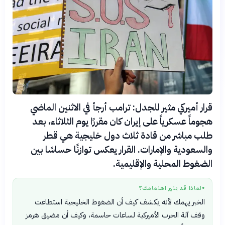
قرار أميركي مثير للجدل: ترامب أرجأ في الاثنين الماضي
هجوماً عسكرياً على إيران كان مقررًا يوم الثلاثاء، بعد
طلب مباشر من قادة ثلاث دول خليجية هي قطر
والسعودية والإمارات. القرار يعكس توازنًا حساسًا بين
الضغوط المحلية والإقليمية.
لماذا قد يثير اهتمامك؟
●
الخبر يهمك لأنه يكشف كيف أن الضغوط الخليجية استطاعت
وقف آلة الحرب الأميركية لساعات حاسمة، وكيف أن مضيق هرمز