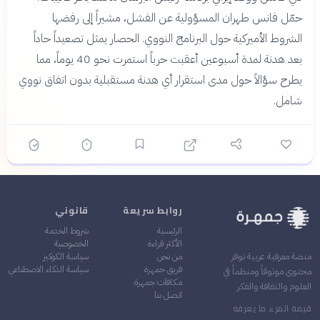
حمّل فانس طهران المسؤولية عن الفشل، مشيراً إلى رفضها
الشروط الأميركية حول البرنامج النووي. الحصار يمثل تصعيداً حاداً
بعد هدنة لمدة أسبوعين أعقبت حرباً استمرت نحو 40 يوماً، مما
يطرح سؤالاً حول مدى استقرار أي هدنة مستقبلية بدون اتفاق نووي
شامل.
روابط سريعة
قانوني
الرئيسية
شروط الخدمة
الأكثر قراءة
الخصوصية
من نحن
سياسة الكوكيز
منصة معرفية عربية توفر
فريق جمهرة
سياسة الذكاء الاصطناعي
محتوى موثوقاً ومنظماً في
مكافآت جمهرة
العلوم والثقافة والفكر
اتصل بنا
قيمة المرء ما يعرفه