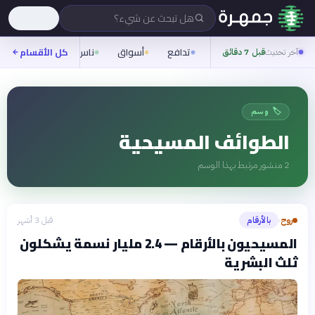
هل تبحث عن شيء؟
تدافع
أسواق
ناس
روح
كل الأقسام
شيفر
آخر تحديث
قبل 7 دقائق
🏷️ وسم
الطوائف المسيحية
2
منشور مرتبط بهذا الوسم
روح
بالأرقام
قبل 3 أشهر
›
المسيحيون بالأرقام — 2.4 مليار نسمة يشكلون
ثلث البشرية