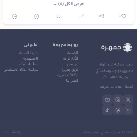
اعرض الكل (6) ←
1
روابط سريعة
قانوني
الرئيسية
شروط الخدمة
الأكثر قراءة
الخصوصية
من نحن
سياسة الكوكيز
منصة معرفية عربية توفر
فريق جمهرة
سياسة الذكاء الاصطناعي
محتوى موثوقاً ومنظماً في
مكافآت جمهرة
العلوم والثقافة والفكر
اتصل بنا
قيمة المرء ما يعرفه
©
2026
جمهرة — جميع الحقوق محفوظة
مُحدَّث يوميًا