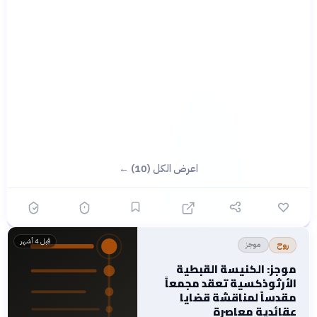
اعرض الكل (10) ←
قبل 4 أشهر
موجز
روح
موجز: الكنيسة القبطية
الأرثوذكسية تعقد مجمعاً
مقدساً لمناقشة قضايا
عقائدية معاصرة