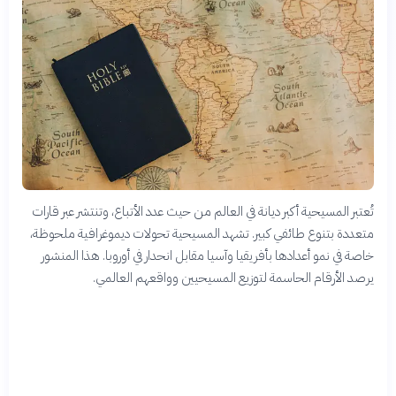
تُعتبر المسيحية أكبر ديانة في العالم من حيث عدد الأتباع، وتنتشر عبر قارات
متعددة بتنوع طائفي كبير. تشهد المسيحية تحولات ديموغرافية ملحوظة،
خاصة في نمو أعدادها بأفريقيا وآسيا مقابل انحدار في أوروبا. هذا المنشور
يرصد الأرقام الحاسمة لتوزيع المسيحيين وواقعهم العالمي.