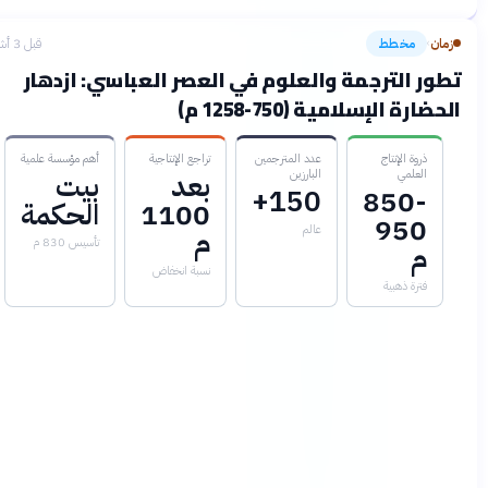
زمان
مخطط
قبل 3 أشهر
›
طور الترجمة والعلوم في العصر العباسي: ازدهار
لحضارة الإسلامية (750-1258 م)
ذروة الإنتاج
عدد المترجمين
تراجع الإنتاجية
أهم مؤسسة علمية
العلمي
البارزين
بعد
بيت
150+
850-
1100
الحكمة
950
عالم
م
تأسيس 830 م
م
نسبة انخفاض
فترة ذهبية