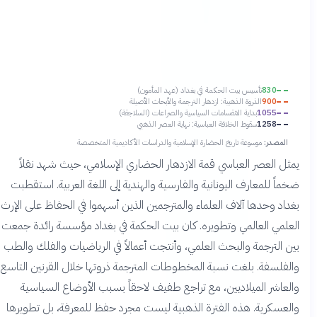
830
تأسيس بيت الحكمة في بغداد (عهد المأمون)
900
الذروة الذهبية: ازدهار الترجمة والأبحاث الأصيلة
1055
بداية الانقسامات السياسية والصراعات (السلاجقة)
1258
سقوط الخلافة العباسية: نهاية العصر الذهبي
المصدر:
موسوعة تاريخ الحضارة الإسلامية والدراسات الأكاديمية المتخصصة
مثل العصر العباسي قمة الازدهار الحضاري الإسلامي، حيث شهد نقلاً
خماً للمعارف اليونانية والفارسية والهندية إلى اللغة العربية. استقطبت
غداد وحدها آلاف العلماء والمترجمين الذين أسهموا في الحفاظ على الإرث
لعلمي العالمي وتطويره. كان بيت الحكمة في بغداد مؤسسة رائدة جمعت
ين الترجمة والبحث العلمي، وأنتجت أعمالاً في الرياضيات والفلك والطب
الفلسفة. بلغت نسبة المخطوطات المترجمة ذروتها خلال القرنين التاسع
العاشر الميلاديين، مع تراجع طفيف لاحقاً بسبب الأوضاع السياسية
العسكرية. هذه الفترة الذهبية ليست مجرد حفظ للمعرفة، بل تطويرها