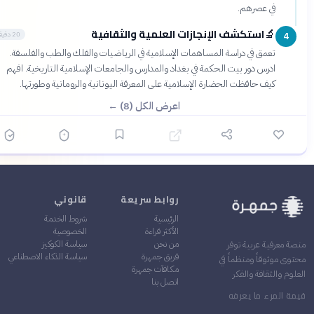
في عصرهم.
استكشف الإنجازات العلمية والثقافية
🔬
20 دقيقة
4
تعمق في دراسة المساهمات الإسلامية في الرياضيات والفلك والطب والفلسفة.
ادرس دور بيت الحكمة في بغداد والمدارس والجامعات الإسلامية التاريخية. افهم
كيف حافظت الحضارة الإسلامية على المعرفة اليونانية والرومانية وطورتها.
اعرض الكل (8) ←
روابط سريعة
قانوني
الرئيسية
شروط الخدمة
الأكثر قراءة
الخصوصية
من نحن
سياسة الكوكيز
ة معرفية عربية توفر
فريق جمهرة
سياسة الذكاء الاصطناعي
وى موثوقاً ومنظماً في
مكافآت جمهرة
وم والثقافة والفكر
اتصل بنا
ة المرء ما يعرفه