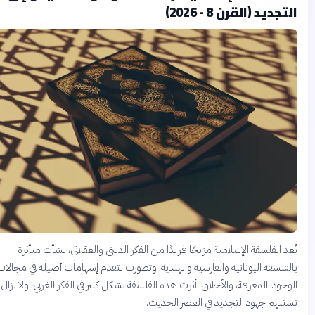
لتجديد (القرن 8 - 2026)
ُعد الفلسفة الإسلامية مزيجًا فريدًا من الفكر الديني والعقلاني، نشأت متأثرة
الفلسفة اليونانية والفارسية والهندية، وتطورت لتقدم إسهامات أصيلة في مجالات
لوجود، المعرفة، والأخلاق. أثرت هذه الفلسفة بشكل كبير في الفكر الغربي، ولا تزال
ستلهم جهود التجديد في العصر الحديث.