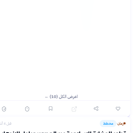
اعرض الكل (10) ←
زمان
مخطط
قبل 4 أشهر
›