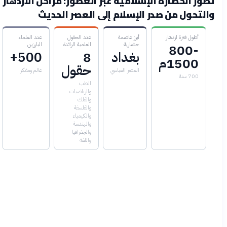
طور الحضارة الإسلامية عبر العصور: مراحل الازدهار
التحول من صدر الإسلام إلى العصر الحديث
أطول فترة ازدهار
أبرز عاصمة
عدد الحقول
عدد العلماء
حضارية
العلمية الرائدة
البارزين
800-
بغداد
8
500+
1500م
حقول
العصر العباسي
عالم ومفكر
700 سنة
الطب
والرياضيات
والفلك
والفلسفة
والكيمياء
والهندسة
والجغرافيا
واللغة