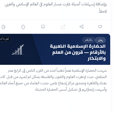
إضافة إسهامات أصيلة غيّرت مسار العلوم في العالم الإسلامي والغربي
احقاً.
قبل 4 أشهر
بالأرقام
زمان
الحضارة الإسلامية الذهبية
بالأرقام — قرون من العلم
والابتكار
هدت الحضارة الإسلامية عصراً ذهبياً امتد من القرن الثامن إلى الرابع عشر
لميلادي، حيث ازدهرت العلوم والفنون والفلسفة بشكل لم يُشهد من قبل. كانت
غداد والقاهرة ودمشق مراكز إشعاع علمي جذبت العلماء من جميع أنحاء العالم،
أسهمت إنجازاتهم في تشكيل أسس الحضارة الحديثة.