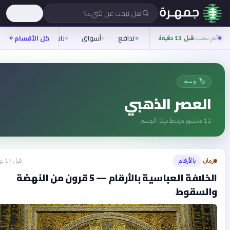
هل تبحث عن شيء؟
تدافع
أسواق
ناس
روح
كل الأقسام
شيفرة
خر تحديث
قبل 13 دقيقة
🏷️ وسم
العصر الذهبي
12
منشور مرتبط بهذا الوسم
زمان
بالأرقام
قبل 17 يومًا
›
الخلافة العباسية بالأرقام — 5 قرون من النهضة
السقوط