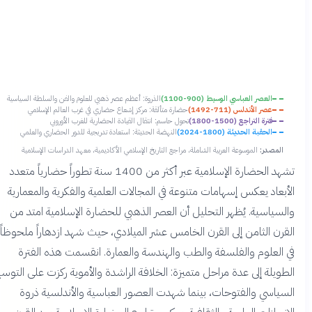
العصر العباسي الوسيط (900-1100)
الذروة: أعظم عصر ذهبي للعلوم والفن والسلطة السياسية
عصر الأندلس (711-1492)
حضارة متألقة: مركز إشعاع حضاري في غرب العالم الإسلامي
فترة التراجع (1500-1800)
تحول حاسم: انتقال القيادة الحضارية للغرب الأوروبي
الحقبة الحديثة (1800-2024)
النهضة الحديثة: استعادة تدريجية للدور الحضاري والعلمي
المصدر:
الموسوعة العربية الشاملة، مراجع التاريخ الإسلامي الأكاديمية، معهد الدراسات الإسلامية
تشهد الحضارة الإسلامية عبر أكثر من 1400 سنة تطوراً حضارياً متعدد
لأبعاد يعكس إسهامات متنوعة في المجالات العلمية والفكرية والمعمارية
السياسية. يُظهر التحليل أن العصر الذهبي للحضارة الإسلامية امتد من
لقرن الثامن إلى القرن الخامس عشر الميلادي، حيث شهد ازدهاراً ملحوظاً
ي العلوم والفلسفة والطب والهندسة والعمارة. انقسمت هذه الفترة
لطويلة إلى عدة مراحل متميزة: الخلافة الراشدة والأموية ركزت على التوسع
لسياسي والفتوحات، بينما شهدت العصور العباسية والأندلسية ذروة