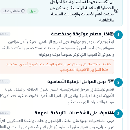
أن تكتسب فهماً أساسياً وشاملاً لمراحل
الحضارة الإسلامية الرئيسية، وتتمكن من
🎯
سهل
⏱
ساعة ونصف
تحديد أهم الأحداث والإنجازات العلمية
والثقافية
اختر مصادر موثوقة ومتخصصة
📚
15 دقيقة
1
ابدأ بجمع كتب ومراجع موثوقة حول التاريخ الإسلامي. اختر كتباً من مؤلفين
معروفين مثل أحمد أمين أو محمود شاكر. يمكنك الاستفادة من المكتبات الرقمية
والمواقع الأكاديمية التي توفر نصوصاً موثقة وموثوقة.
⚠️
تجنب الاعتماد على مصادر غير موثقة أو الويكيبيديا كمرجع أساسي. استخدم
فقط المراجع الأكاديمية المعترف بها
ادرس المراحل الزمنية الأساسية
🗺️
20 دقيقة
2
قسّم دراستك إلى مراحل زمنية رئيسية: العصر النبوي، الخلافة الراشدة، الدولة
الأموية، الدولة العباسية، والدول الإسلامية المتأخرة. خذ وقتك لفهم خصائص كل
مرحلة والتطورات التي حدثت فيها.
تعرف على الشخصيات التاريخية المهمة
👥
20 دقيقة
3
درس الشخصيات البارزة مثل الخلفاء الراشدين والعلماء والقادة العسكريين. اقرأ
عن إنجازاتهم ودورهم في تطور الحضارة. ركز على فهم تأثيرهم على المجتمع والثقافة