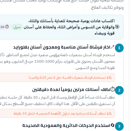
كاليف العلاج.
تساب عادات يومية صحيحة للعناية بأسنانك واللثة،
لوقاية من التسوس وأمراض اللثة، والحفاظ على أسنان
سهل
⏱
20 دقيقة
ية وبيضاء
اختر فرشاة أسنان مناسبة ومعجون أسنان بفلورايد
5 دقائق
تخدم فرشاة أسنان بشعيرات ناعمة ورؤوس صغيرة تصل لجميع المناطق. تأكد من أن
معجون الأسنان يحتوي على فلورايد بتركيز 1000-1500 جزء في المليون، وهو يساعد في
ية المينا ومنع التسوس.
⚠
لا تستخدم فرشاة بشعيرات قاسية حتى لا تضر اللثة والمينا
نظف أسنانك مرتين يومياً لمدة دقيقتين
2 دقيقة
نظف أسنانك صباحاً قبل الإفطار ومساءً قبل النوم بـ 30 دقيقة. كل جلسة تنظيف يجب
 تستغرق دقيقتين على الأقل. هذا الوقت كافٍ لتنظيف جميع الأسطح بشكل فعال.
⚠
لا تنظف أسنانك مباشرة بعد تناول الأطعمة الحمضية؛ انتظر 30 دقيقة
استخدم الحركات الدائرية والعمودية الصحيحة
2 دقيقة