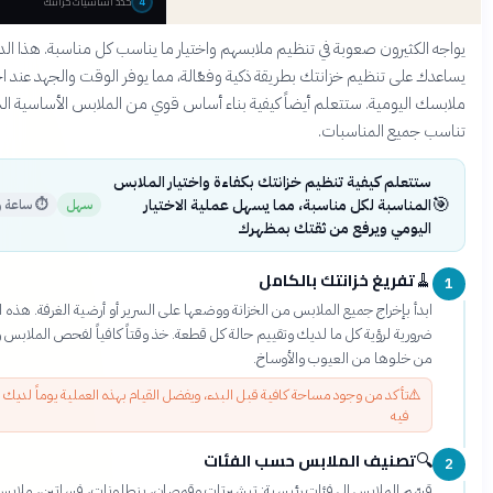
حدد أساسيات خزانتك
4
كثيرون صعوبة في تنظيم ملابسهم واختيار ما يناسب كل مناسبة. هذا الدليل
لى تنظيم خزانتك بطريقة ذكية وفعّالة، مما يوفر الوقت والجهد عند اختيار
اليومية. ستتعلم أيضاً كيفية بناء أساس قوي من الملابس الأساسية التي
ميع المناسبات.
تعلم كيفية تنظيم خزانتك بكفاءة واختيار الملابس
مناسبة لكل مناسبة، مما يسهل عملية الاختيار
سهل
⏱
ساعة واحدة
يومي ويرفع من ثقتك بمظهرك
تفريغ خزانتك بالكامل
15 دقيقة
أ بإخراج جميع الملابس من الخزانة ووضعها على السرير أو أرضية الغرفة. هذه الخطوة
رية لرؤية كل ما لديك وتقييم حالة كل قطعة. خذ وقتاً كافياً لفحص الملابس والتأكد
 خلوها من العيوب والأوساخ.
⚠
تأكد من وجود مساحة كافية قبل البدء، ويفضل القيام بهذه العملية يوماً لديك وقت
فيه
تصنيف الملابس حسب الفئات
10 دقائق
ّم الملابس إلى فئات رئيسية: تيشيرتات وقمصان، بنطلونات، فساتين، ملابس رسمية،