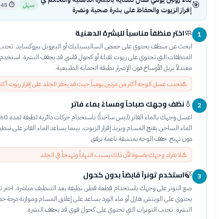
سهل
⏱
45 دقيقة
راز الزيوت والحفاظ على بشرة صحية ونضرة
اختر منظفاً مناسباً للبشرة الدهنية
3 دقائق
حث عن منظف يحتوي على حمض الساليسيليك أو البنزويل بيروكسايد. تجنب
منظفات التي تحتوي على زيوت ثقيلة أو كحول قاسي قد يجفف البشرة. استخدم منظفاً
دلاً يزيل الأوساخ دون الإضرار بطبقة الحماية الطبيعية.
⚠
تجنب غسل الوجه أكثر من مرتين يومياً حيث قد يحفز الجلد على إفراز زيوت أكثر
نظف وجهك صباحاً ومساءً بماء فاتر
5 دقائق
اغسل وجهك بالماء الفاتر (ليس ساخناً) باستخدام حركات دائرية لطيفة لمدة 60 ثانية.
اء الساخن يفتح المسام ويزيد إفراز الزيوت، بينما يساعد الماء الفاتر على تنظيف فعال
ن تهيج. جفف الوجه بمنشفة ناعمة برفق.
⚠
لا تفرك وجهك بقسوة لأن ذلك يسبب التهاباً وتهيجاً في الجلد
استخدم تونراً قابضاً بدون كحول
2 دقيقة
 التونر على وجهك باستخدام قطعة قطن نظيفة بعد التنظيف مباشرة. اختر تونراً
توي على الويتش هازل أو ماء الورد يساعد على إغلاق المسام وموازنة درجة حموضة
بشرة. تجنب التونرات التي تحتوي على كحول قوي قد يجفف البشرة.