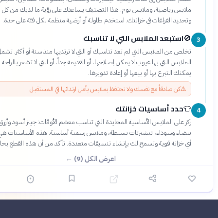
ابس رياضية، وملابس نوم. هذا التصنيف يساعدك على رؤية ما لديك من كل نوع
ديد الفراغات في خزانتك. استخدم طاولة أو أرضية منظمة لكل فئة على حدة.
استبعد الملابس التي لا تناسبك
15 دقيقة
ص من الملابس التي لم تعد تناسبك أو التي لا ترتديها منذ سنة أو أكثر. تشمل هذه
لابس التي بها عيوب لا يمكن إصلاحها، أو القديمة جداً، أو التي لا تشعر بالراحة فيها.
نك التبرع بها أو بيعها أو إعادة تدويرها.
⚠
كن صادقاً مع نفسك ولا تحتفظ بملابس بأمل ارتدائها في المستقبل
حدد أساسيات خزانتك
10 دقائق
 على الملابس الأساسية المحايدة التي تناسب معظم الأوقات: جينز أسود وأزرق، قمصان
ضاء وسوداء، تيشيرتات بسيطة، وملابس رسمية أساسية. هذه الأساسيات هي أساس
 خزانة قوية وتسمح لك بإنشاء تنسيقات متعددة. تأكد من أن هذه القطع بحالة ممتازة.
اعرض الكل (9) ←