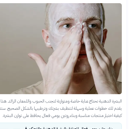
لدهنية تحتاج عناية خاصة ومتوازنة لتجنب الحبوب واللمعان الزائد. هذا الدليل
 خطوات عملية وسهلة لتنظيف بشرتك وترطيبها بالشكل الصحيح. ستتعلم
تيار منتجات مناسبة وبناء روتين يومي فعال يحافظ على توازن البشرة.
اء روتين يومي فعال للعناية بالبشرة الدهنية والتحكم في