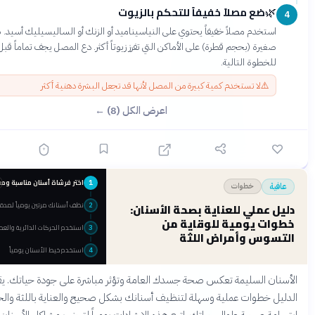
ضع مصلاً خفيفاً للتحكم بالزيوت
3 دقائق
خدم مصلاً خفيفاً يحتوي على النياسيناميد أو الزنك أو الساليسيليك أسيد. ضع كمية
رة (بحجم قطرة) على الأماكن التي تفرز زيوتاً أكثر. دع المصل يجف تماماً قبل الانتقال
طوة التالية.
⚠
لا تستخدم كمية كبيرة من المصل لأنها قد تجعل البشرة دهنية أكثر
اعرض الكل (8) ←
اختر فرشاة أسنان مناسبة ومعجون أسنان بفلورايد
قبل 4 أشهر
1
خطوات
نظف أسنانك مرتين يومياً لمدة دقيقتين
عملي للعناية بصحة الأسنان:
2
 يومية للوقاية من
استخدم الحركات الدائرية والعمودية الصحيحة
3
س وأمراض اللثة
استخدم خيط الأسنان يومياً
4
 السليمة تعكس صحة جسدك العامة وتؤثر مباشرة على جودة حياتك. يقدم هذا
خطوات عملية وسهلة لتنظيف أسنانك بشكل صحيح والعناية باللثة والحفاظ على
 صحية طوال حياتك. اتبع هذه الإرشادات يومياً لتجنب مشاكل الأسنان الشائعة