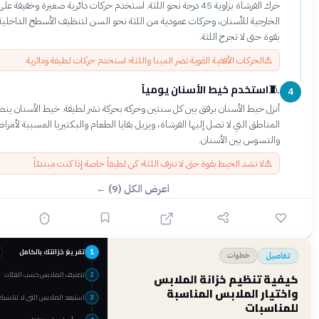
حرك الفرشاة بزاوية 45 درجة نحو اللثة. استخدم حركات دائرية صغيرة وخفيفة على الأسطح
ارجية للأسنان، وحركات عمودية من اللثة نحو السن لتنظيف الأسطح الداخلية. لا تحك
ة حتى لا تجرح اللثة.
⚠
الحركات الأفقية القوية تضر المينا واللثة؛ استخدم حركات لطيفة ودائرية
استخدم خيط الأسنان يومياً
3 دقائق
زل خيط الأسنان برفق بين كل سنتين وحركه بحركة نشر لطيفة. خيط الأسنان ينظف
ناطق التي لا تصل إليها الفرشاة، ويزيل بقايا الطعام والبكتيريا المسببة لأمراض اللثة
لتسوس بين الأسنان.
⚠
لا تشد الخيط بقوة حتى لا تنزف اللثة؛ كن لطيفاً خاصة إذا كنت مبتدئاً
اعرض الكل (9) ←
تفريغ خزانتك بالكامل
قبل 4 أشهر
1
خطوات
ل
تصنيف الملابس حسب الفئات
 تنظيم خزانة الملابس
2
ار الملابس المناسبة
استبعد الملابس التي لا تناسبك
3
سبات