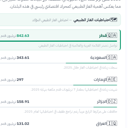
عكس أهمية الغاز الطبيعي كمحرك اقتصادي رئيسي في هذه البلدان.
احتياطيات الغاز الطبيعي
—
احتياطي الغاز الطبيعي المؤكد
قطر
🇶
842.63
تريليون قدم مكعبة
ل تصدر القائمة العربية والعالمية في احتياطيات الغاز الطبيعي.
السعودية
🇸
343.61
تريليون قدم مكعبة
زيادة في احتياطيات الغاز خلال 2025.
الإمارات
🇦
297
تريليون قدم مكعبة
دة في احتياطياتها بمقدار 7 تريليونات قدم مكعبة بنهاية 2025.
الجزائر
🇩
158.91
تريليون قدم مكعبة
 على مركزها الرابع عربياً رغم تراجع طفيف في احتياطياتها لعام 2025.
العراق
🇮
131.02
تريليون قدم مكعبة