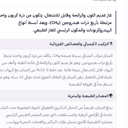
غاز عديم اللون والرائحة وقابل للاشتعال، يتكون من ذرة كربون واحدة
مرتبطة بأربع ذرات هيدروجين (CH₄)، ويعد أبسط أنواع
الهيدروكربونات والمكون الرئيسي للغاز الطبيعي.
⚗
التركيب الكيميائي والخصائص الفيزيائية
الميثان مركب كيميائي بسيط صيغته CH₄، يتألف من ذرة كربون واحدة ترتبط
بأربع ذرات هيدروجين. وهو غاز عديم اللون والرائحة في حالته النقية، وأخف م
الهواء، قابل للاشتعال بدرجة عالية. عند خلط 5-15% من الميثان مع الهواء، ينتج
خليط قابل للانفجار. يبقى الميثان في الغلاف الجوي لمدة حوالي 12 سنة، وهو غاز
مستقر جداً في ظروفه الطبيعية

المصادر الطبيعية والبشرية
ينتج الميثان طبيعياً من التحلل البكتيري اللاهوائي للمواد العضوية تحت الماء
خاصة في الأراضي الرطبة والمستنقعات التي تعتبر المصدر الطبيعي الرئيسي
مصادره الطبيعية الأخرى تشمل غازات البراكين والفتحات البحرية ورواس