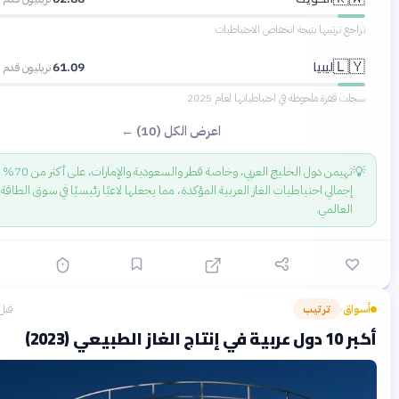
ع ترتيبها نتيجة انخفاض الاحتياطيات
ليبيا
🇱
61.09
تريليون قدم مكعب
قفزة ملحوظة في احتياطياتها لعام 2025
اعرض الكل (10) ←
تهيمن دول الخليج العربي، وخاصة قطر والسعودية والإمارات، على أكثر من 70% من
جمالي احتياطيات الغاز العربية المؤكدة، مما يجعلها لاعبًا رئيسيًا في سوق الطاقة
لعالمي.
ق
ترتيب
قبل 17 يومًا
›
يعي (2023)