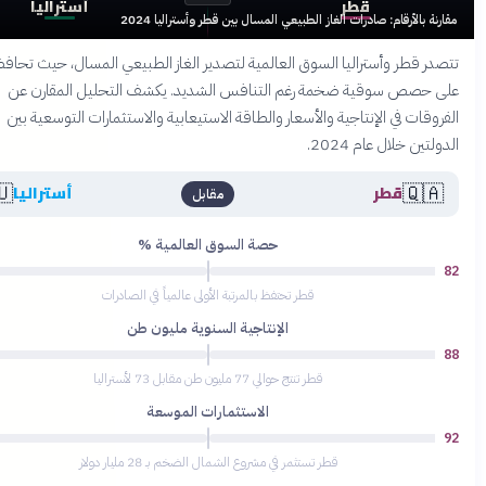
قطر
أستراليا
بالأرقام: صادرات الغاز الطبيعي المسال بين قطر وأستراليا 2024
قطر وأستراليا السوق العالمية لتصدير الغاز الطبيعي المسال، حيث تحافظان
صص سوقية ضخمة رغم التنافس الشديد. يكشف التحليل المقارن عن
ات في الإنتاجية والأسعار والطاقة الاستيعابية والاستثمارات التوسعية بين
ن خلال عام 2024.
🇦🇺
🇶
قطر
أستراليا
مقابل
حصة السوق العالمية %
78
قطر تحتفظ بالمرتبة الأولى عالمياً في الصادرات
الإنتاجية السنوية مليون طن
75
قطر تنتج حوالي 77 مليون طن مقابل 73 لأستراليا
الاستثمارات الموسعة
68
قطر تستثمر في مشروع الشمال الضخم بـ 28 مليار دولار