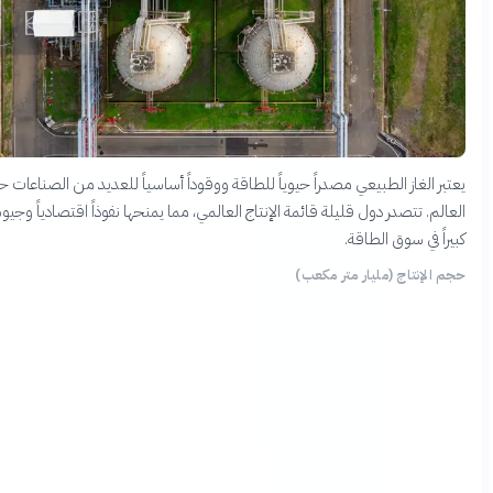
الغاز الطبيعي مصدراً حيوياً للطاقة ووقوداً أساسياً للعديد من الصناعات حول
. تتصدر دول قليلة قائمة الإنتاج العالمي، مما يمنحها نفوذاً اقتصادياً وجيوسياسياً
 في سوق الطاقة.
إنتاج (مليار متر مكعب)