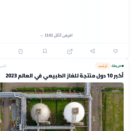
اعرض الكل (10) ←
ة
ترتيب
الشهر الماضي
›
لعالم 2023