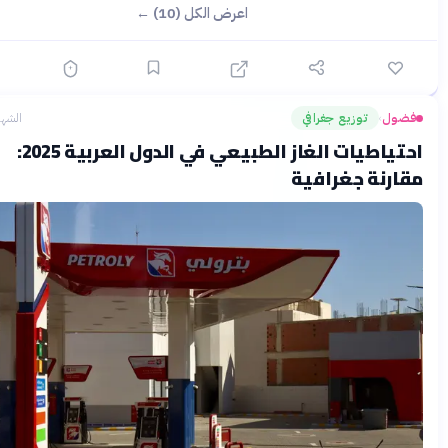
اعرض الكل (10) ←
ل
توزيع جغرافي
الشهر الماضي
›
احتياطيات الغاز الطبيعي في الدول العربية 2025:
نة جغرافية