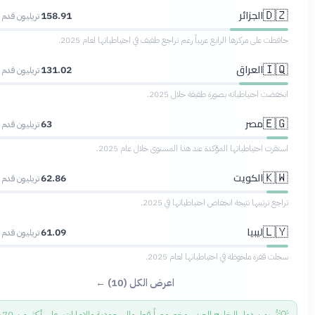
الجزائر
🇩
158.91
تريليون قدم مكعبة
 على مركزها الرابع عربياً رغم تراجع طفيف في احتياطياتها لعام 2025.
العراق
🇮
131.02
تريليون قدم مكعبة
ضت احتياطياته بصورة طفيفة خلال 2025.
مصر
🇪
63
تريليون قدم مكعبة
ت احتياطياتها المؤكدة عند هذا المستوى خلال عام 2025.
الكويت
🇰
62.86
تريليون قدم مكعبة
 ترتيبها نتيجة انخفاض احتياطياتها في 2025.
ليبيا
🇱
61.09
تريليون قدم مكعبة
قفزة ملحوظة في احتياطياتها لعام 2025.
اعرض الكل (10) ←
تُهيمن دول الخليج العربي، وخصوصاً قطر والسعودية والإمارات، على أكثر من 70%