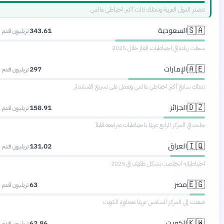
ر الدول العربية وتمتلك ثالث أكبر احتياطي عالمي
السعودية
🇸
343.61
تريليون قدم مكعب
زيادة في احتياطيات الغاز خلال 2025
الإمارات
🇦
297
تريليون قدم مكعب
ك سابع أكبر احتياطي عالمي وتعمل على تسريع الاستثمار
الجزائر
🇩
158.91
تريليون قدم مكعب
في المركز الرابع عربيًا باحتياطيات متراجعة قليلاً
العراق
🇮
131.02
تريليون قدم مكعب
اطياته انخفضت بشكل طفيف في 2025
مصر
🇪
63
تريليون قدم مكعب
 إلى المركز السادس عربيًا متجاوزة الكويت
الكويت
🇰
62.86
تريليون قدم مكعب