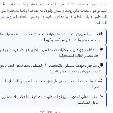
 بحرية جديدة وينكشف عن موارد طبيعية ضخمة لم تكن متاحة من قبل.
ق دول عملاقة مثل روسيا والصين والولايات المتحدة وكندا للسيطرة على هذه
ق الغنية بالنفط والغاز والمعادن النادرة، مما يعمق الخلافات الجيوسياسية في
ة.
لجليس البحري في القطب الشمالي يتراجع بنسبة تاريخية، مما يفتح ممرات ملاحية
ديدة تختصر وقت النقل بين آسيا وأوروبا
لمنطقة تحتوي على احتياطيات ضخمة من النفط والغاز الطبيعي، بما يجعلها أحد
هم مصادر الطاقة المستقبلية
وسيا تعزز وجودها العسكري والاقتصادي في المنطقة، بينما تسعى الصين لتوسيع
فوذها من خلال مبادرة الحزام والطريق
كندا والولايات المتحدة تعملان على تعزيز سيادتهما البحرية في المناطق المتنازع
عليها
لخلافات على الحدود البحرية والمناطق الاقتصادية الخالصة تزداد حدة بين
لدول المتنافسة
اعرض الكل (7) ←