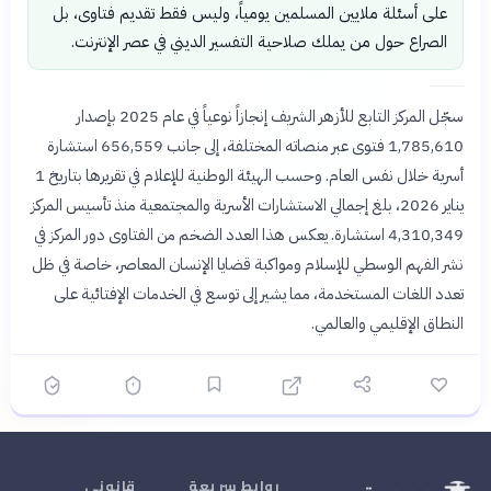
على أسئلة ملايين المسلمين يومياً، وليس فقط تقديم فتاوى، بل
الصراع حول من يملك صلاحية التفسير الديني في عصر الإنترنت.
سجّل المركز التابع للأزهر الشريف إنجازاً نوعياً في عام 2025 بإصدار
1,785,610 فتوى عبر منصاته المختلفة، إلى جانب 656,559 استشارة
أسرية خلال نفس العام. وحسب الهيئة الوطنية للإعلام في تقريرها بتاريخ 1
يناير 2026، بلغ إجمالي الاستشارات الأسرية والمجتمعية منذ تأسيس المركز
4,310,349 استشارة. يعكس هذا العدد الضخم من الفتاوى دور المركز في
نشر الفهم الوسطي للإسلام ومواكبة قضايا الإنسان المعاصر، خاصة في ظل
تعدد اللغات المستخدمة، مما يشير إلى توسع في الخدمات الإفتائية على
النطاق الإقليمي والعالمي.
روابط سريعة
قانوني