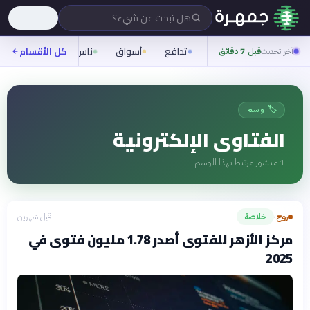
هل تبحث عن شيء؟
تدافع
أسواق
ناس
روح
كل الأقسام
شيفر
آخر تحديث
قبل 7 دقائق
🏷️ وسم
الفتاوى الإلكترونية
1
منشور مرتبط بهذا الوسم
روح
خلاصة
قبل شهرين
›
مركز الأزهر للفتوى أصدر 1.78 مليون فتوى في
2025