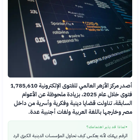
أصدر مركز الأزهر العالمي للفتوى الإلكترونية 1,785,610
فتوى خلال عام 2025، بزيادة ملحوظة عن الأعوام
السابقة، تناولت قضايا دينية وفكرية وأسرية من داخل
مصر وخارجها باللغة العربية ولغات أجنبية عدة.
لماذا قد يثير اهتمامك؟
●
الرقم يهمّك لأنه يعكس كيف تحاول المؤسسات الدينية الكبرى الرد