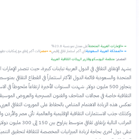
رات العربية المتحدة
أعلى معدل نمو بنسبة 23.8%
لكة العربية السعودية
ثاني أكبر استثمار ثقافي إقليمي
مصر
ثالث أكبر إنفاق مع إمكانيات تطوير عالية
منظمة اليونسكو وتقارير الهيئات الثقافية العربية
فاق الثقافي في الدول العربية تباينات كبيرة، حيث تتصدر الإمارات العربية
السعودية قائمة الدول الأكثر استثماراً في القطاع الثقافي بمتوسط سنوي
يتجاوز 500 مليون دولار. شهدت السنوات الأخيرة ارتفاعاً ملحوظاً في الاستثمارات
 خاصة في مجالات المتاحف والفنون المسرحية والعروض الموسيقية الحية.
الزيادة الاهتمام المتنامي بالحفاظ على الموروث الثقافي العربي وتطويره،
 الاستثمارات الثقافية الإقليمية والعالمية. تأتي مصر والأردن والكويت في
المراتب التالية بإنفاق ثقافي متوسط يتراوح بين 150 إلى 300 مليون دولار سنوياً.
أخرى بحاجة لزيادة الميزانيات المخصصة للثقافة لتحقيق التنمية الثقافية