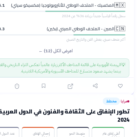
لمكسيك - المتحف الوطني للأنثروبولوجيا (مكسيكو سيتي)
5.1
مليون زائر
اسياً جديداً بزيادة 36% عن 2024
لصين - المتحف الوطني الصيني (بكين)
3.3
مليون زائر
ف صيني، يغطي الفن والتاريخ الصيني
اعرض الكل (12) ←
نة الأوروبية على قائمة المتاحف الأكثر زيارة عالمياً تعكس الثراء التاريخي والفني للقارة،
 يشهد صعود متسارع للمتاحف الآسيوية والأمريكية اللاتينية.
خطط
قبل 4 أشهر
تطور الإنفاق على الثقافة والفنون في الدول العربية 2018-
إنفاق عام
متوسط النمو
إجمالي الإنفاق
عدد الدول المتتبعة