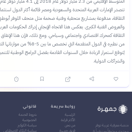
المتوسط الإقليمي من 2.3 مليار دولار عام 2018 إلى 4.1 مليار دولار عام 2024.
مارات العربية المتحدة والسعودية ومصر قائمة أكثر الدول استثماراً في
 مدفوعة بمشاريع متحفية وفنية ضخمة مثل متحف اللوفر أبوظبي
لفنية الكبرى. يعكس هذا الاتجاه الإيجابي إدراك الحكومات العربية لأهمية
كمحرك اقتصادي واجتماعي وسياحي. ومع ذلك، فإن هذا الإنفاق يبقى أقل
من نظيره في الدول المتقدمة التي تخصص ما بين 5-8% من موازناتها الثقافية.
تمرار الزيادة خلال السنوات القادمة بفضل البرامج الوطنية للتنمية الثقافية
 الدولية.
روابط سريعة
قانوني
الرئيسية
شروط الخدمة
الأكثر قراءة
الخصوصية
من نحن
سياسة الكوكيز
ربية توفر
فريق جمهرة
سياسة الذكاء الاصطناعي
 ومنظماً في