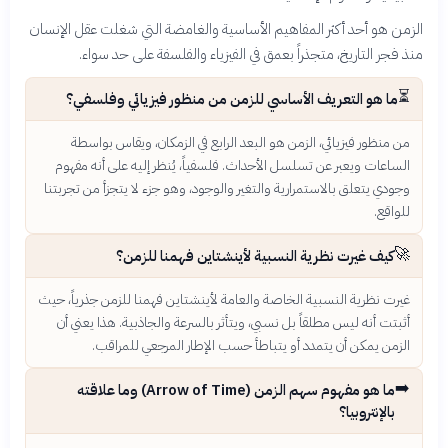
الزمن هو أحد أكثر المفاهيم الأساسية والغامضة التي شغلت عقل الإنسان
منذ فجر التاريخ، متجذراً بعمق في الفيزياء والفلسفة على حد سواء.
⏳
ما هو التعريف الأساسي للزمن من منظور فيزيائي وفلسفي؟
من منظور فيزيائي، الزمن هو البعد الرابع في الزمكان، ويقاس بواسطة
الساعات ويعبر عن تسلسل الأحداث. فلسفياً، يُنظر إليه على أنه مفهوم
وجودي يتعلق بالاستمرارية والتغير والوجود، وهو جزء لا يتجزأ من تجربتنا
للواقع.
🚀
كيف غيرت نظرية النسبية لأينشتاين فهمنا للزمن؟
غيرت نظرية النسبية الخاصة والعامة لأينشتاين فهمنا للزمن جذرياً، حيث
أثبتت أنه ليس مطلقاً بل نسبي، ويتأثر بالسرعة والجاذبية. هذا يعني أن
الزمن يمكن أن يتمدد أو يتباطأ حسب الإطار المرجعي للمراقب.
➡️
ما هو مفهوم سهم الزمن (Arrow of Time) وما علاقته
بالإنتروبيا؟