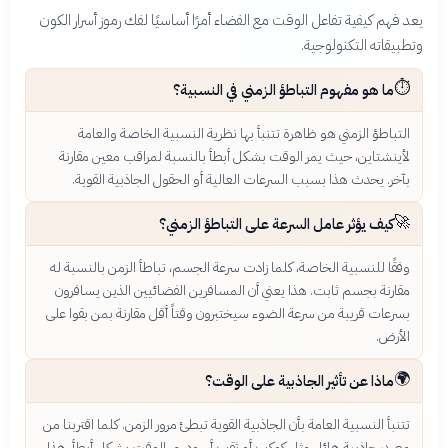
يعد فهم كيفية تفاعل الوقت مع الفضاء أمرًا أساسيًا لفك رموز أسرار الكون
وتطبيقاته التكنولوجية.
⏱️
ما هو مفهوم التباطؤ الزمني في النسبية؟
التباطؤ الزمني هو ظاهرة تتنبأ بها نظرية النسبية الخاصة والعامة
لأينشتاين، حيث يمر الوقت بشكل أبطأ بالنسبة لمراقب معين مقارنة
بآخر. يحدث هذا بسبب السرعات العالية أو الحقول الجاذبية القوية.
🚀
كيف يؤثر عامل السرعة على التباطؤ الزمني؟
وفقًا للنسبية الخاصة، كلما زادت سرعة الجسم، تباطأ الزمن بالنسبة له
مقارنة بجسم ثابت. هذا يعني أن المسافرين الفضائيين الذين يسافرون
بسرعات قريبة من سرعة الضوء سيختبرون وقتاً أقل مقارنة بمن بقوا على
الأرض.
🌍
ماذا عن تأثير الجاذبية على الوقت؟
تتنبأ النسبية العامة بأن الجاذبية القوية تبطئ مرور الزمن. كلما اقتربنا من
مصدر جاذبية هائل مثل كوكب أو ثقب أسود، مر الوقت بشكل أبطأ. هذا