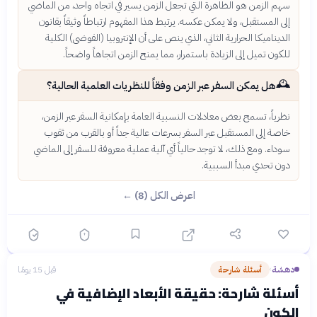
سهم الزمن هو الظاهرة التي تجعل الزمن يسير في اتجاه واحد، من الماضي
إلى المستقبل، ولا يمكن عكسه. يرتبط هذا المفهوم ارتباطاً وثيقاً بقانون
الديناميكا الحرارية الثاني، الذي ينص على أن الإنتروبيا (الفوضى) الكلية
للكون تميل إلى الزيادة باستمرار، مما يمنح الزمن اتجاهاً واضحاً.
🕰️
هل يمكن السفر عبر الزمن وفقاً للنظريات العلمية الحالية؟
نظرياً، تسمح بعض معادلات النسبية العامة بإمكانية السفر عبر الزمن،
خاصة إلى المستقبل عبر السفر بسرعات عالية جداً أو بالقرب من ثقوب
سوداء. ومع ذلك، لا توجد حالياً أي آلية عملية معروفة للسفر إلى الماضي
دون تحدي مبدأ السببية.
اعرض الكل (8) ←
دهشة
أسئلة شارحة
قبل 15 يومًا
›
أسئلة شارحة: حقيقة الأبعاد الإضافية في
الكون