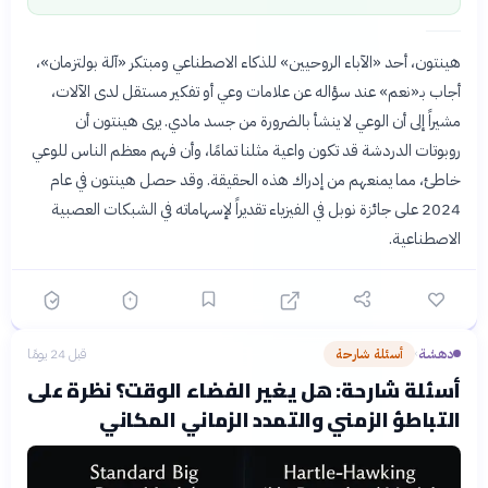
هينتون، أحد «الآباء الروحيين» للذكاء الاصطناعي ومبتكر «آلة بولتزمان»،
أجاب بـ«نعم» عند سؤاله عن علامات وعي أو تفكير مستقل لدى الآلات،
مشيراً إلى أن الوعي لا ينشأ بالضرورة من جسد مادي. يرى هينتون أن
روبوتات الدردشة قد تكون واعية مثلنا تمامًا، وأن فهم معظم الناس للوعي
خاطئ، مما يمنعهم من إدراك هذه الحقيقة. وقد حصل هينتون في عام
2024 على جائزة نوبل في الفيزياء تقديراً لإسهاماته في الشبكات العصبية
الاصطناعية.
دهشة
أسئلة شارحة
قبل 24 يومًا
›
أسئلة شارحة: هل يغير الفضاء الوقت؟ نظرة على
التباطؤ الزمني والتمدد الزماني المكاني