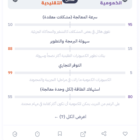
الكمومية
التقليدية
سرعة المعالجة (مشكلات معقدة)
10
95
تفوق هائل في بعض المشكلات كالتشفير والمحاكاة الجزيئية.
سهولة البرمجة والتطوير
88
15
بيئات تطوير الكمبيوترات التقليدية أكثر نضجاً وسهولة.
التوفر التجاري
99
5
الكمبيوترات الكمومية ما زالت في مراحلها التجريبية والمحدودة.
استهلاك الطاقة (لكل وحدة معالجة)
55
80
على الرغم من التبريد، يمكن للكمومية أن تكون أكثر كفاءة في مهام محددة.
اعرض الكل (7) ←