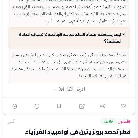
تشوهات كبيرة وصوراً متعددة للمصدر؛ والعدسات الضعيفة، التي تحدث
تشوهات طفيفة بالكاد يمكن ملاحظتها؛ والعدسات الدقيقة، التي تسبب
تغيرات في سطوع النجوم الفردية دون تشويه شكلها.
🌌
كيف يستخدم علماء الفلك عدسة الجاذبية لاكتشاف المادة
المظلمة؟
المادة المظلمة لا يمكن رؤيتها بشكل مباشر، لكن جاذبيتها تؤثر على مسار
الضوء. من خلال دراسة تشوهات الصور التي تنتجها عدسات الجاذبية،
يستطيع العلماء استنتاج توزيع المادة الكلية، بما في ذلك المادة المظلمة
غير المرئية، في العناقيد المجرية.
اعرض الكل (8) ←
فضول
خلاصة
أمس
›
قطر تحصد برونزيتين في أولمبياد الفيزياء