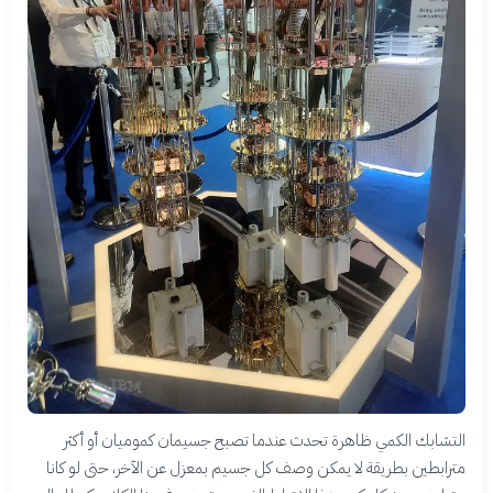
التشابك الكمي ظاهرة تحدث عندما تصبح جسيمان كموميان أو أكثر
مترابطين بطريقة لا يمكن وصف كل جسيم بمعزل عن الآخر، حتى لو كانا