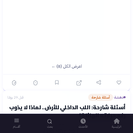
اعرض الكل (8) ←
دهشة
أسئلة شارحة
قبل 29 يومًا
›
أسئلة شارحة: اللب الداخلي للأرض.. لماذا لا يذوب
رغم حرارته الهائلة؟
الرئيسية
الأحدث
بحث
أقسام