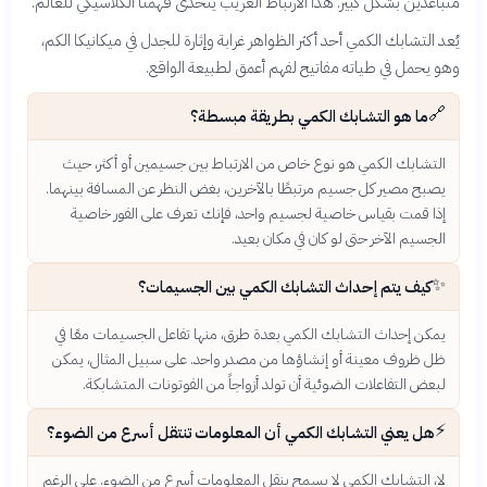
متباعدين بشكل كبير. هذا الارتباط الغريب يتحدى فهمنا الكلاسيكي للعالم.
يُعد التشابك الكمي أحد أكثر الظواهر غرابة وإثارة للجدل في ميكانيكا الكم،
وهو يحمل في طياته مفاتيح لفهم أعمق لطبيعة الواقع.
🔗
ما هو التشابك الكمي بطريقة مبسطة؟
التشابك الكمي هو نوع خاص من الارتباط بين جسيمين أو أكثر، حيث
يصبح مصير كل جسيم مرتبطًا بالآخرين، بغض النظر عن المسافة بينهما.
إذا قمت بقياس خاصية لجسيم واحد، فإنك تعرف على الفور خاصية
الجسيم الآخر حتى لو كان في مكان بعيد.
✨
كيف يتم إحداث التشابك الكمي بين الجسيمات؟
يمكن إحداث التشابك الكمي بعدة طرق، منها تفاعل الجسيمات معًا في
ظل ظروف معينة أو إنشاؤها من مصدر واحد. على سبيل المثال، يمكن
لبعض التفاعلات الضوئية أن تولد أزواجاً من الفوتونات المتشابكة.
⚡
هل يعني التشابك الكمي أن المعلومات تنتقل أسرع من الضوء؟
لا، التشابك الكمي لا يسمح بنقل المعلومات أسرع من الضوء. على الرغم