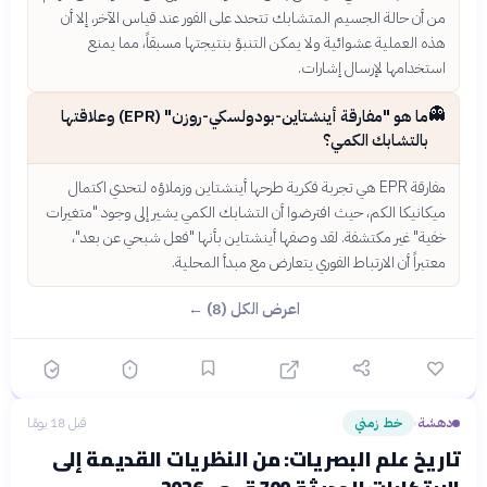
من أن حالة الجسيم المتشابك تتحدد على الفور عند قياس الآخر، إلا أن
هذه العملية عشوائية ولا يمكن التنبؤ بنتيجتها مسبقاً، مما يمنع
استخدامها لإرسال إشارات.
👻
ما هو "مفارقة أينشتاين-بودولسكي-روزن" (EPR) وعلاقتها
بالتشابك الكمي؟
مفارقة EPR هي تجربة فكرية طرحها أينشتاين وزملاؤه لتحدي اكتمال
ميكانيكا الكم، حيث افترضوا أن التشابك الكمي يشير إلى وجود "متغيرات
خفية" غير مكتشفة. لقد وصفها أينشتاين بأنها "فعل شبحي عن بعد"،
معتبراً أن الارتباط الفوري يتعارض مع مبدأ المحلية.
اعرض الكل (8) ←
دهشة
خط زمني
قبل 18 يومًا
›
تاريخ علم البصريات: من النظريات القديمة إلى