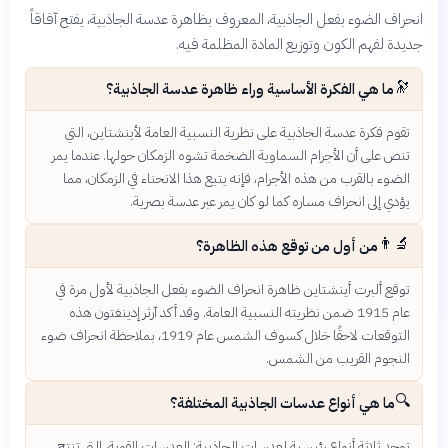
انحراف الضوء بفعل الجاذبية، المعروف بظاهرة عدسة الجاذبية، يفتح آفاقاً
جديدة لفهم الكون وتوزيع المادة المظلمة فيه.
🔭
ما هي الفكرة الأساسية وراء ظاهرة عدسة الجاذبية؟
تقوم فكرة عدسة الجاذبية على نظرية النسبية العامة لأينشتاين، التي
تنص على أن الأجرام السماوية الضخمة تشوه الزمكان حولها. عندما يمر
الضوء بالقرب من هذه الأجرام، فإنه يتبع هذا الانحناء في الزمكان، مما
يؤدي إلى انحراف مساره كما لو كان يمر عبر عدسة بصرية.
👨‍🔬
من أول من توقع هذه الظاهرة؟
توقع ألبرت أينشتاين ظاهرة انحراف الضوء بفعل الجاذبية لأول مرة في
عام 1915 ضمن نظريته النسبية العامة. وقد أكد آرثر إدينغتون هذه
التوقعات لاحقًا خلال كسوف الشمس عام 1919، بملاحظة انحراف ضوء
النجوم القريب من الشمس.
🔍
ما هي أنواع عدسات الجاذبية المختلفة؟
توجد ثلاثة أنواع رئيسية لعدسات الجاذبية: العدسات القوية، التي تنتج