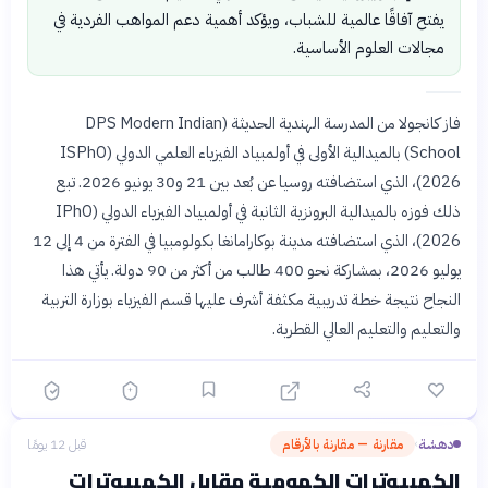
يفتح آفاقًا عالمية للشباب، ويؤكد أهمية دعم المواهب الفردية في
مجالات العلوم الأساسية.
فاز كانجولا من المدرسة الهندية الحديثة (DPS Modern Indian
School) بالميدالية الأولى في أولمبياد الفيزياء العلمي الدولي (ISPhO
2026)، الذي استضافته روسيا عن بُعد بين 21 و30 يونيو 2026. تبع
ذلك فوزه بالميدالية البرونزية الثانية في أولمبياد الفيزياء الدولي (IPhO
2026)، الذي استضافته مدينة بوكارامانغا بكولومبيا في الفترة من 4 إلى 12
يوليو 2026، بمشاركة نحو 400 طالب من أكثر من 90 دولة. يأتي هذا
النجاح نتيجة خطة تدريبية مكثفة أشرف عليها قسم الفيزياء بوزارة التربية
والتعليم والتعليم العالي القطرية.
دهشة
مقارنة — مقارنة بالأرقام
قبل 12 يومًا
›
الكمبيوترات الكمومية مقابل الكمبيوترات