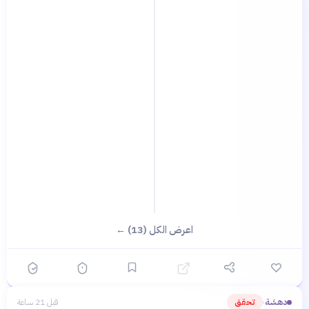
اعرض الكل (13) ←
دهشة
تحقق
قبل 21 ساعة
›