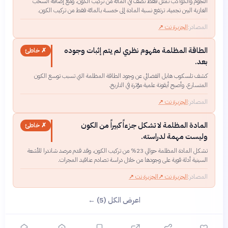
النجوم والكواكب تمثل فقط نصف في المائة من تركيب الكون، ومع إضافة السحب
الغازية البين نجمية، ترتفع نسبة المادة إلى خمسة بالمائة فقط من تركيب الكون.
المصادر:
الجزيرة نت
↗
الطاقة المظلمة مفهوم نظري لم يتم إثبات وجوده
✗ خاطئ
بعد.
كشف تلسكوب هابل الفضائي عن وجود الطاقة المظلمة التي تسبب توسع الكون
المتسارع، وأصبح أيقونة علمية مؤثرة في التاريخ.
المصادر:
الجزيرة نت
↗
المادة المظلمة لا تشكل جزءاً كبيراً من الكون
✗ خاطئ
وليست مهمة لدراسته.
تشكل المادة المظلمة حوالي 23% من تركيب الكون، وقد قدم مرصد شاندرا للأشعة
السينية أدلة قوية على وجودها من خلال دراسة تصادم عناقيد المجرات.
المصادر:
الجزيرة نت
↗
الجزيرة نت
↗
اعرض الكل (5) ←