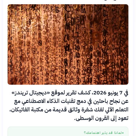
في 7 يونيو 2026، كشف تقرير لموقع «ديجيتال تريندز»
عن نجاح باحثين في دمج تقنيات الذكاء الاصطناعي مع
التعلم الآلي لفك شفرة وثائق قديمة من مكتبة الفاتيكان،
تعود إلى القرون الوسطى.
لماذا قد يثير اهتمامك؟
●