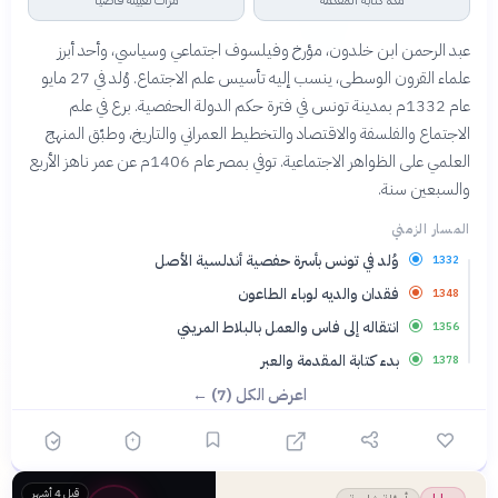
مدة كتابة المقدمة
مرات تعيينه قاضياً
عبد الرحمن ابن خلدون، مؤرخ وفيلسوف اجتماعي وسياسي، وأحد أبرز
علماء القرون الوسطى، ينسب إليه تأسيس علم الاجتماع. وُلد في 27 مايو
عام 1332م بمدينة تونس في فترة حكم الدولة الحفصية. برع في علم
الاجتماع والفلسفة والاقتصاد والتخطيط العمراني والتاريخ، وطبّق المنهج
العلمي على الظواهر الاجتماعية. توفي بمصر عام 1406م عن عمر ناهز الأربع
والسبعين سنة.
المسار الزمني
وُلد في تونس بأسرة حفصية أندلسية الأصل
1332
فقدان والديه لوباء الطاعون
1348
انتقاله إلى فاس والعمل بالبلاط المريني
1356
بدء كتابة المقدمة والعبر
1378
اعرض الكل (7) ←
قبل 4 أشهر