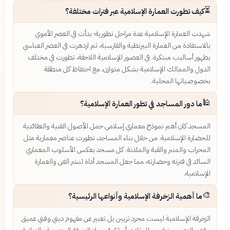
⏳
كيف تطورت العمارة الإسلامية عبر فترات مختلفة؟
شهدت العمارة الإسلامية عدة مراحل تطورية؛ بدأت في العصر الأموي
بالاستفادة من العمارة البيزنطية والفارسية، ثم ازدهرت في العصر العباسي
بظهور أساليب مبتكرة. في العصور الإسلامية اللاحقة، تطورت في مختلف
الدول والممالك الإسلامية بشكل متوازن، مع احتفاظ كل منطقة
بخصوصياتها المحلية.
🕌
ما دور المساجد في تطور العمارة الإسلامية؟
المسجد كان أهم نموذج معماري إسلامي حمل الأصول الفنية والعقائدية
للحضارة الإسلامية. من خلال بناء المساجد، تطورت عناصر معمارية مثل
المحراب والمنبر والقبة والمئذنة. كل مسجد يعكس الأسلوب المعماري
السائد في فترته وحضارته، مما جعل المسجد أداة لنشر الفن والعمارة
الإسلامية.
🎨
ما أهمية الزخرفة الإسلامية وأنواعها الرئيسية؟
الزخرفة الإسلامية ليست مجرد تزيين بل تعبير عن مفهوم ديني وفني عميق