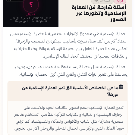
؟
أسئلة شارحة
مرايا
أسئلة شارحة: فن العمارة
الإسلامية وتطورها عبر
4
سؤال
العصور
ما هي الخصائص الأساسية التي تميز
العمارة الإسلامية عن غيرها؟
العمارة الإسلامية هي مجموع الإنجازات المعمارية للحضارة الإسلامية على
امتداد أكثر من ألف سنة، تميزت بأساليب مبتكرة في التصميم والزخرفة.
تعكس هذه العمارة التفاعل بين العقيدة الإسلامية والظروف الجغرافية
والثقافات المحلية في مختلف أنحاء العالم الإسلامي.
العمارة الإسلامية تمثل حضارة إنسانية عظيمة امتدت عبر قرون، وفهمها
يساعدنا على تقدير التراث الثقافي والفني الذي أثرى الحضارة الإنسانية.
🏛️
ما هي الخصائص الأساسية التي تميز العمارة الإسلامية عن
غيرها؟
تتميز العمارة الإسلامية بعدم تصوير الكائنات الحية والاعتماد على
الزخارف الهندسية والنباتية والكتابات القرآنية بدلاً منها. تستخدم عناصر
معمارية مشتركة مثل القباب والأقواس والمآذن والفسيفساء. كما تراعي
حرمة المكان الديني وتركز على الجمال الداخلي والروحاني أكثر من الخارجي.