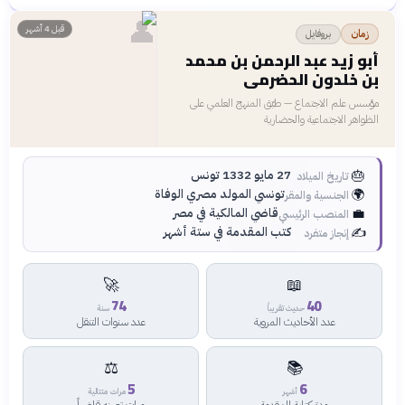
👤
قبل 4 أشهر
بروفايل
زمان
أبو زيد عبد الرحمن بن محمد
بن خلدون الحضرمي
مؤسس علم الاجتماع — طبّق المنهج العلمي على
الظواهر الاجتماعية والحضارية
🎂
27 مايو 1332 تونس
تاريخ الميلاد
🌍
تونسي المولد مصري الوفاة
الجنسية والمقر
💼
قاضي المالكية في مصر
المنصب الرئيسي
✍️
كتب المقدمة في ستة أشهر
إنجاز متفرد
🚀
📖
74
40
حديث تقريباً
سنة
عدد الأحاديث المروية
عدد سنوات التنقل
⚖️
📚
5
6
أشهر
مرات متتالية