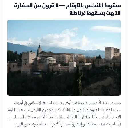
سقوط الأندلس بالأرقام — 8 قرون من الحضارة
انتهت بسقوط غرناطة
تجسد حقبة الأندلس واحدة من أزهى فترات التاريخ الإسلامي في أوروبا،
حيث ازدهرت العلوم والفنون والثقافة. لكن مع مرور القرون، تراجعت القوة
الإسلامية تدريجياً، لتبلغ ذروة النهاية بسقوط غرناطة، آخر معاقل المسلمين،
في عام 1492م، مخلفة وراءها إرثاً حضارياً لا يزال صداه يتردد حتى اليوم.