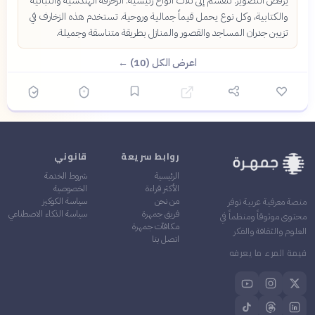
يرفض التصوير. تنقسم إلى ثلاث أنواع رئيسية: الزخرفة الهندسية والنباتية
والكتابية، وكل نوع يحمل قيماً جمالية وروحية. تستخدم هذه الزخارف في
تزيين جدران المساجد والقصور والمنازل بطريقة متناسقة وجميلة.
اعرض الكل (10) ←
روابط سريعة
قانوني
الرئيسية
شروط الخدمة
الأكثر قراءة
الخصوصية
من نحن
سياسة الكوكيز
منصة معرفية عربية توفر
فريق جمهرة
سياسة الذكاء الاصطناعي
محتوى موثوقاً ومنظماً في
مكافآت جمهرة
العلوم والثقافة والفكر
اتصل بنا
قيمة المرء ما يعرفه