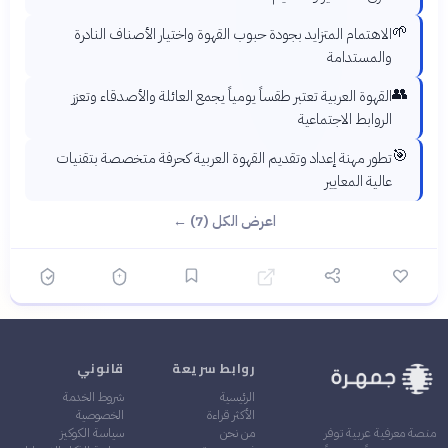
🌱
الاهتمام المتزايد بجودة حبوب القهوة واختيار الأصناف النادرة
والمستدامة
👥
القهوة العربية تعتبر طقساً يومياً يجمع العائلة والأصدقاء وتعزز
الروابط الاجتماعية
🎯
تطور مهنة إعداد وتقديم القهوة العربية كحرفة متخصصة بتقنيات
عالية المعايير
اعرض الكل (7) ←
روابط سريعة
قانوني
الرئيسية
شروط الخدمة
الأكثر قراءة
الخصوصية
من نحن
سياسة الكوكيز
منصة معرفية عربية توفر