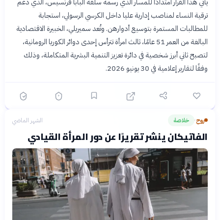
يأتي هذا القرار امتدادًا للمسار الذي رسمه سلفه البابا فرنسيس، الذي دعم
ترقية النساء لمناصب إدارية عليا داخل الكرسي الرسولي، استجابة
للمطالبات المستمرة بتوسيع أدوارهن. وتُعد سميريلي، الخبيرة الاقتصادية
البالغة من العمر 51 عامًا، ثالث امرأة تترأس إحدى دوائر الكوريا الرومانية،
لتصبح ثاني أبرز شخصية في دائرة تعزيز التنمية البشرية المتكاملة، وذلك
وفقًا لتقارير إعلامية في 30 يونيو 2026.
روح
خلاصة
الشهر الماضي
›
الفاتيكان ينشر تقريرًا عن دور المرأة القيادي