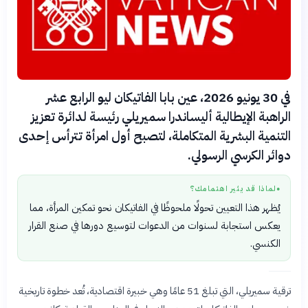
في 30 يونيو 2026، عين بابا الفاتيكان ليو الرابع عشر
الراهبة الإيطالية أليساندرا سميريلي رئيسة لدائرة تعزيز
التنمية البشرية المتكاملة، لتصبح أول امرأة تترأس إحدى
دوائر الكرسي الرسولي.
لماذا قد يثير اهتمامك؟
●
يُظهر هذا التعيين تحولًا ملحوظًا في الفاتيكان نحو تمكين المرأة، مما
يعكس استجابة لسنوات من الدعوات لتوسيع دورها في صنع القرار
الكنسي.
ترقية سميريلي، التي تبلغ 51 عامًا وهي خبيرة اقتصادية، تُعد خطوة تاريخية