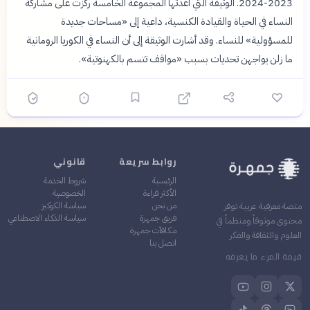
2023-2024. الوثيقة التي أعدتها المجموعة الخامسة ركزت على مشاركة
النساء في الحياة والقيادة الكنسية، داعية إلى «مساحات جديدة
للمسؤولية» للنساء. وقد أشارت الوثيقة إلى أن النساء في الكوريا الرومانية
ما زلن يواجهن تحديات بسبب «مواقف تتسم بالكهنوتية».
روابط سريعة
قانوني
الرئيسية
شروط الخدمة
الأكثر قراءة
الخصوصية
من نحن
سياسة الكوكيز
منصة معرفية عربية توفر
فريق جمهرة
سياسة الذكاء الاصطناعي
محتوى موثوقاً ومنظماً في
مكافآت جمهرة
العلوم والثقافة والفكر
اتصل بنا
قيمة المرء ما يعرفه