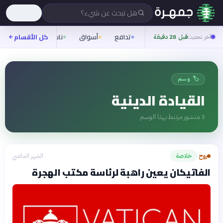
هل تبحث عن شيء؟
تدافع
أسواق
ناس
روح
كل الأقسام
شيف
آخر تحديث
قبل 28 دقيقة
🏷️ وسم
القيادة الدينية
3
منشور مرتبط بهذا الوسم
روح
خلاصة
الشهر الماضي
›
الفاتيكان يعين راهبة لرئاسة مكتب الهجرة