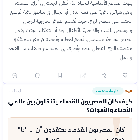
يلوث العناصر الأساسية للحياة. لذا، تُنقل الجثث إلى أبراج الصمت،
وهي هياكل دائرية على قمم التلال أو الجبال في مناطق نائية. تُوضع
الجثث على سطح البرج، حيث تُقسم الدوائر الخارجية للرجال
والوسطى للنساء والداخلية للأطفال. بعد أن تتفكك الجثث بفعل
الطيور الجارحة والشمس، تُجمع العظام وتُوضع في حفرة عميقة في
منتصف البرج، لتتحلل ببطء وتُصرف إلى المياه عبر طبقات من الفحم
والرمل.
روح
معلومة مدهشة
أول أمس
›
!
كيف كان المصريون القدماء يتنقلون بين عالمي
الأحياء والأموات؟
كان المصريون القدماء يعتقدون أن الـ "با"