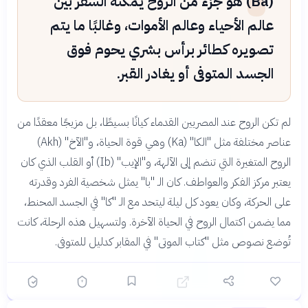
(Ba) هو جزء من الروح يمكنه السفر بين
عالم الأحياء وعالم الأموات، وغالبًا ما يتم
تصويره كطائر برأس بشري يحوم فوق
الجسد المتوفى أو يغادر القبر.
لم تكن الروح عند المصريين القدماء كيانًا بسيطًا، بل مزيجًا معقدًا من
عناصر مختلفة مثل "الكا" (Ka) وهي قوة الحياة، و"الآخ" (Akh)
الروح المتغيرة التي تنضم إلى الآلهة، و"الإيب" (Ib) أو القلب الذي كان
يعتبر مركز الفكر والعواطف. كان الـ "با" يمثل شخصية الفرد وقدرته
على الحركة، وكان يعود كل ليلة ليتحد مع الـ "كا" في الجسد المحنط،
مما يضمن اكتمال الروح في الحياة الآخرة. ولتسهيل هذه الرحلة، كانت
تُوضع نصوص مثل "كتاب الموتى" في المقابر كدليل للمتوفى.