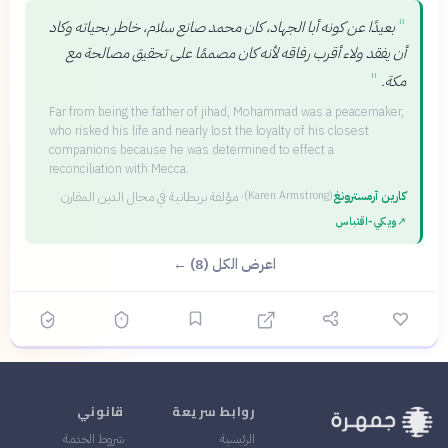
"
بعيدًا عن كونه أبا الجهاد، كان محمد صانع سلام، خاطر بحياته وكاد
أن يفقد ولاء أقرب رفاقه لأنه كان مصممًا على تحقيق مصالحة مع
"
مكة.
Far from being the father of jihad, Mohammad was a peacemaker,
who risked his life and nearly lost the loyalty of his closest
companions because he was determined to effect a
reconciliation with Mecca.
كارين آرمسترونغ
·
مؤلفة بريطانية في مجال الدين المقارن
(
Karen Armstrong
)
↗
ويكي‑اقتباس
اعرض الكل (8) ←
روابط سريعة
قانوني
الرئيسية
شروط الخدمة