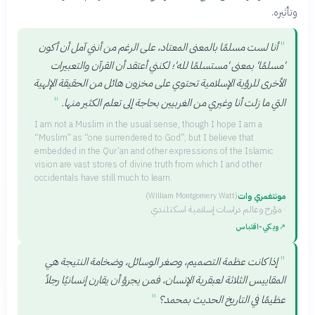
وتأثيره.
"
أنا لست مسلمًا بالمعنى المعتاد، على الرغم من أنني آمل أن أكون
'مسلمًا' بمعنى 'مستسلمًا لله'؛ لكنني أعتقد أن القرآن والتعبيرات
الأخرى للرؤية الإسلامية تحتوي على مخزون هائل من الحقيقة الإلهية
"
التي ما زلت أنا وغيري من الغربيين بحاجة إلى تعلم الكثير منها.
I am not a Muslim in the usual sense, though I hope I am a
“Muslim” as “one surrendered to God”; but I believe that
embedded in the Qur’an and other expressions of the Islamic
vision are vast stores of divine truth from which I and other
occidentals have still much to learn.
مونتغمري وات
(
William Montgomery Watt
)
·
مؤرخ وعالم دراسات إسلامية اسكتلندي
↗
ويكي‑اقتباس
"
إذا كانت عظمة التصميم، وصغر الوسائل، وضخامة النتيجة هي
المقاييس الثلاثة لعبقرية الإنسان، فمن يجرؤ أن يقارن إنسانيًا رجلاً
"
عظيمًا في التاريخ الحديث بمحمد؟