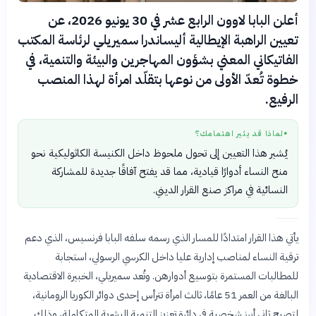
أعلن البابا لاوون الرابع عشر في 30 يونيو 2026، عن
تعيين الراهبة الإيطالية أليساندرا سميريلي لرئاسة المكتب
الفاتيكاني المعني بشؤون المهاجرين والبيئة والتنمية، في
خطوة تُعدّ الأولى من نوعها بتقلّد امرأة لهذا المنصب
الرفيع.
لماذا قد يثير اهتمامك؟
●
يُشير هذا التعيين إلى تحول ملحوظ داخل الكنيسة الكاثوليكية نحو
منح النساء أدوارًا قيادية، مما قد يفتح آفاقًا جديدة للمشاركة
النسائية في مراكز صنع القرار الديني.
يأتي هذا القرار امتدادًا للمسار الذي رسمه سلفه البابا فرنسيس، الذي دعم
ترقية النساء لمناصب إدارية عليا داخل الكرسي الرسولي، استجابة
للمطالبات المستمرة بتوسيع أدوارهن. وتُعد سميريلي، الخبيرة الاقتصادية
البالغة من العمر 51 عامًا، ثالث امرأة تترأس إحدى دوائر الكوريا الرومانية،
لتصبح ثاني أبرز شخصية في دائرة تعزيز التنمية البشرية المتكاملة، وذلك