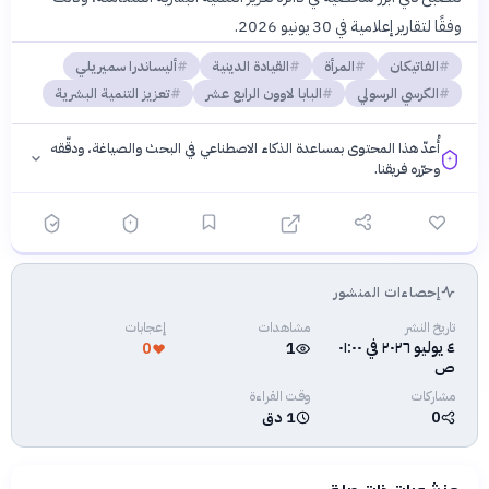
وفقًا لتقارير إعلامية في 30 يونيو 2026.
الفاتيكان
المرأة
القيادة الدينية
أليساندرا سميريلي
الكرسي الرسولي
البابا لاوون الرابع عشر
تعزيز التنمية البشرية
أُعدّ هذا المحتوى بمساعدة الذكاء الاصطناعي في البحث والصياغة، ودقّقه
وحرّره فريقنا.
إحصاءات المنشور
فلسفتنا المعرفية
·
سياسة الذكاء الاصطناعي
تاريخ النشر
مشاهدات
إعجابات
٤ يوليو ٢٠٢٦ في ٠١:٠٠
0
1
ص
مشاركات
وقت القراءة
0
1 دق