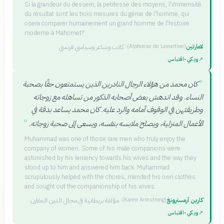
Si la grandeur du dessein, la petitesse des moyens, l'immensité
du résultat sont les trois mesures du génie de l'homme, qui
osera comparer humainement un grand homme de l'histoire
moderne à Mahomet?
لامارتين
·
كاتب وشاعر وسياسي فرنسي
(
Alphonse de Lamartine
)
↗
ويكي‑اقتباس
"
كان محمد من هؤلاء الرجال النادرين الذين يستمتعون حقًا بصحبة
النساء. وقد اندهش بعض أصحابه الذكور من تساهله مع زوجاته
وطريقتهن في الوقوف أمامه والرد عليه. كان محمد يساعد بدقة في
"
الأعمال المنزلية، ويصلح ملابسه بنفسه، ويسعى إلى صحبة زوجاته.
Muhammad was one of those rare men who truly enjoy the
company of women. Some of his male companions were
astonished by his leniency towards his wives and the way they
stood up to him and answered him back. Muhammad
scrupulously helped with the chores, mended his own clothes
and sought out the companionship of his wives.
كارين آرمسترونغ
·
مؤلفة بريطانية في مجال الدين المقارن
(
Karen Armstrong
)
↗
ويكي‑اقتباس