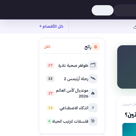
ى
كل الأقسام
رائج
الكل
🗂️
ظواهر صحية نادرة
37
🛰️
رحلة أرتيمس 2
33
مونديال كأس العالم
🔥
27
2026
بل شهرين
⚡
الذكاء الاصطناعي
18
ين؟
🎯
فلسفات لترتيب الحياة
6