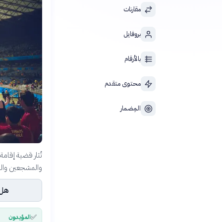
مقارنات
بروفايل
بالأرقام
محتوى متقدم
المِضمار
تُثار قضية إقامة
والمشجعين واللا
هل 
✅
المؤيدون