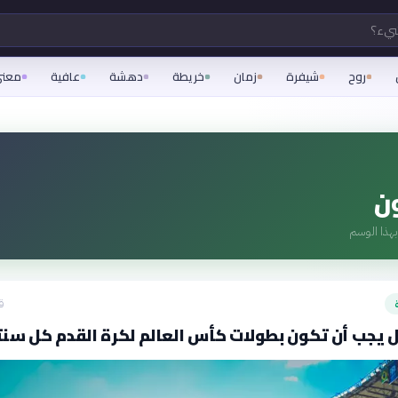
شيء؟
روح
شيفرة
زمان
خريطة
دهشة
عافية
معن
ون
هذا الوسم
ق
 يجب أن تكون بطولات كأس العالم لكرة القدم كل سنت