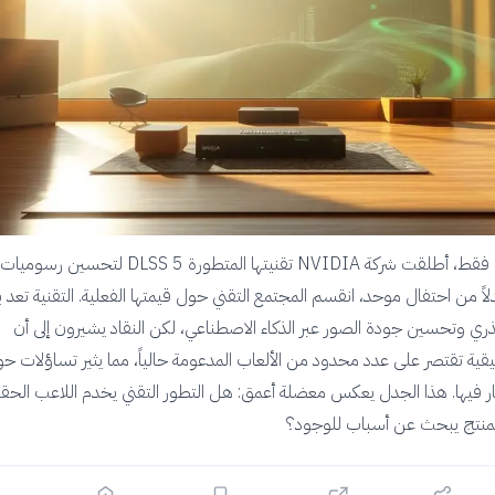
قبل سبعة أيام فقط، أطلقت شركة NVIDIA تقنيتها المتطورة DLSS 5 لتحسين رسوميات
دلاً من احتفال موحد، انقسم المجتمع التقني حول قيمتها الفعلية. التقنية تعد 
ري وتحسين جودة الصور عبر الذكاء الاصطناعي، لكن النقاد يشيرون إلى أن
ية تقتصر على عدد محدود من الألعاب المدعومة حالياً، مما يثير تساؤلات ح
ر فيها. هذا الجدل يعكس معضلة أعمق: هل التطور التقني يخدم اللاعب الحقي
منتج يبحث عن أسباب للوجود؟