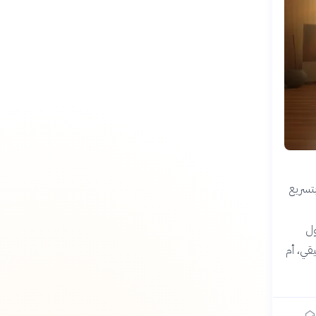
بتسريع
ول
قي، أم