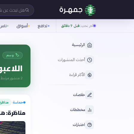
هل تبحث عن 
تدافع
أسواق
ناس
آخر تحديث
قبل 7 دقائق
الرئيسية
🏷️ وسم
أحدث المنشورات
اللاعب
الأكثر قراءة
2
منشور مرتبط ب
خلاصات
حماسة
مناظرة
›
مخططات
مناظرة: هل
اختبارات