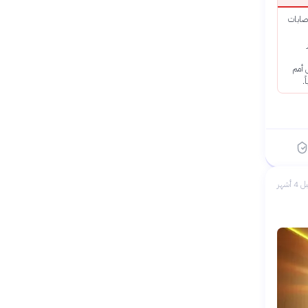
إصابات
 أمم
.
 4 أشهر