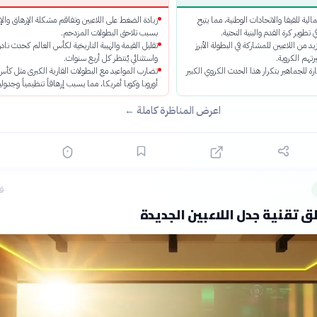
مالية للفيفا والاتحادات الوطنية، مما يتيح
زيادة الضغط على اللاعبين وتفاقم مشكلة الإرهاق وال
 تطوير كرة القدم والبنية التحتية.
بسبب تلاحق البطولات المزدحم.
د من اللاعبين للمشاركة في البطولة الأبرز
تقليل القيمة والهيبة التاريخية لكأس العالم كحدث نادر
رتهم الكروية.
واستثنائي يُنتظر كل أربع سنوات.
ثارة للجماهير بتكرار هذا الحدث الكروي الكبير
تضارب المواعيد مع البطولات القارية الكبرى مثل كأس
أوروبا وكوبا أمريكا، مما يسبب إرهاقاً تنظيمياً وجدولياً
اعرض المناظرة كاملة ←
قبل