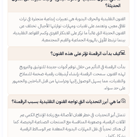
الحديثة؟
الفنون التقليدية والحرف اليدوية هي تعبيرات إبداعية متجذرة في تراث
ثقافي معين، وتعتمد على تقنيات ومهارات توارثتها الأجيال. تختلف عن
الفنون الحديثة التي غالباً ما تركز على الابتكار الفردي وكسر القواعد التقليدية،
بينما ترتبط الأولى بالهوية الجماعية والقيم المجتمعية.
💻
كيف بدأت الرقمنة تؤثر على هذه الفنون؟
بدأت الرقمنة في التأثير من خلال توفير أدوات جديدة للتوثيق والترويج
لهذه الفنون. سمحت الرقمنة بإنشاء أرشيفات رقمية ضخمة للنماذج
والتقنيات، مما يسهل الوصول إليها ودراستها من قبل الباحثين والجمهور
على حد سواء.
🤔
ما هي أبرز التحديات التي تواجه الفنون التقليدية بسبب الرقمنة؟
تتمثل أبرز التحديات في خطر فقدان الأصالة مع زيادة الإنتاج الكمي عبر
الآلات الرقمية، وصعوبة المنافسة مع المنتجات الصناعية الرخيصة. كما
أن هناك تحدياً في نقل المهارات اليدوية المعقدة عبر الوسائط الرقمية
بشكل كامل.