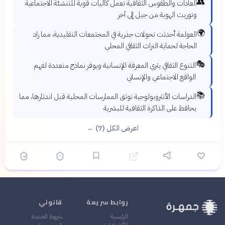
👥
العادات والطقوس الثقافية تعمل كآليات قوية للتنشئة الاجتماعية
وتوريث الهوية من جيل إلى آخر
🌍
العولمة أحدثت تحولات جذرية في المجتمعات التقليدية، مما زاد
الحاجة لحماية التراث الثقافي المحلي
🎭
التنوع الثقافي يثري المعرفة الإنسانية ويوفر نماذج متعددة لفهم
الواقع الاجتماعي والإنساني
📚
الدراسات الأنثروبولوجية توثق الممارسات المحلية قبل اندثارها، مما
يحافظ على الذاكرة الثقافية للبشرية
اعرض الكل (7) ←
روابط سريعة
قانوني
الرئيسية
شروط الخدمة