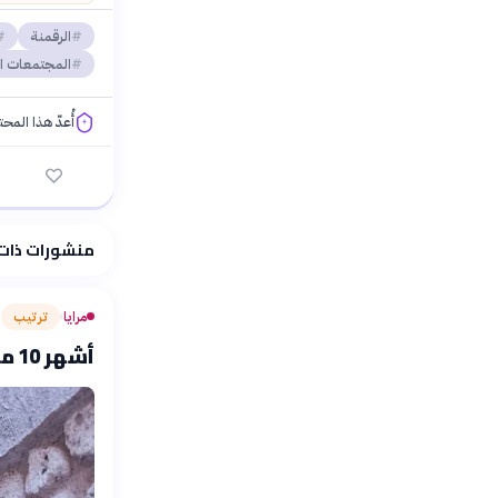
الرقمنة
المجتمعات ا
أُعدّ هذا المح
فلسفتنا المعرفية
منشورات ذات
مرايا
ترتيب
›
أشهر 10 مصممين أزياء عرب قادوا الموضة العالمية