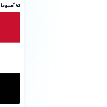
42 أسبوعاً لشيرين عبدالوهاب في صدارة «غينيس»