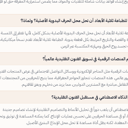
ح إنشاء قواعد بيانات شاملة للتقنيات والمواد، مما يضمن استمرارية المعرفة حتى لو ق
طباعة ثلاثية الأبعاد أن تحل محل الحرف اليدوية الأصلية؟ ولماذا؟
ة ثلاثية الأبعاد أن تحل محل الحرف اليدوية الأصلية بشكل كامل، لأنها تفتقر إلى اللمسة
ة والقصة والتاريخ المرتبط بكل قطعة يدوية. الطباعة ثلاثية الأبعاد تقدم نسخاً ميكانيكية، 
تجسد روح الحرفي ومهارته المكتسبة عبر الزمن.
لمنصات الرقمية في تسويق الفنون التقليدية عالمياً؟
 الرقمية مثل المتاجر الإلكترونية ووسائل التواصل الاجتماعي في عرض المنتجات الفني
ور عالمي. هذه المنصات تتجاوز الحواجز الجغرافية، مما يتيح للحرفيين من المجتمعات ال
لتفاعل مباشرة مع المشترين الدوليين، مما يزيد من دخلهم ويعزز ثقافتهم.
الذكاء الاصطناعي في مستقبل الفنون التقليدية؟
لاصطناعي أن يلعب دوراً في تحليل الأنماط والتصاميم التقليدية لإنشاء تصاميم جديدة
 أو في مساعدة الحرفيين على تحسين عمليات الإنتاج. كما يمكنه المساعدة في توثيق وتح
 المعقدة، لكنه يظل أداة مساعدة لا تحل محل الإبداع البشري الأصيل.