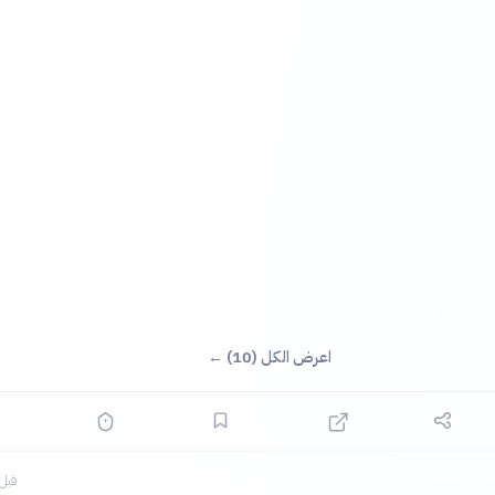
اعرض الكل (10) ←
قبل 3 ساع