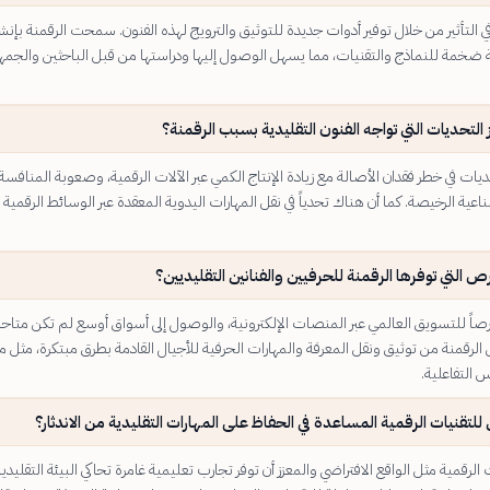
ي التأثير من خلال توفير أدوات جديدة للتوثيق والترويج لهذه الفنون. سمحت الرقمنة بإنش
 ضخمة للنماذج والتقنيات، مما يسهل الوصول إليها ودراستها من قبل الباحثين والجمهو
 التحديات التي تواجه الفنون التقليدية بسبب الرقمنة؟
حديات في خطر فقدان الأصالة مع زيادة الإنتاج الكمي عبر الآلات الرقمية، وصعوبة المنافسة
عية الرخيصة. كما أن هناك تحدياً في نقل المهارات اليدوية المعقدة عبر الوسائط الرقمية
ص التي توفرها الرقمنة للحرفيين والفنانين التقليديين؟
فرصاً للتسويق العالمي عبر المنصات الإلكترونية، والوصول إلى أسواق أوسع لم تكن متاح
الرقمنة من توثيق ونقل المعرفة والمهارات الحرفية للأجيال القادمة بطرق مبتكرة، مثل 
س التفاعلية.
لتقنيات الرقمية المساعدة في الحفاظ على المهارات التقليدية من الاندثار؟
الرقمية مثل الواقع الافتراضي والمعزز أن توفر تجارب تعليمية غامرة تحاكي البيئة التقليدية