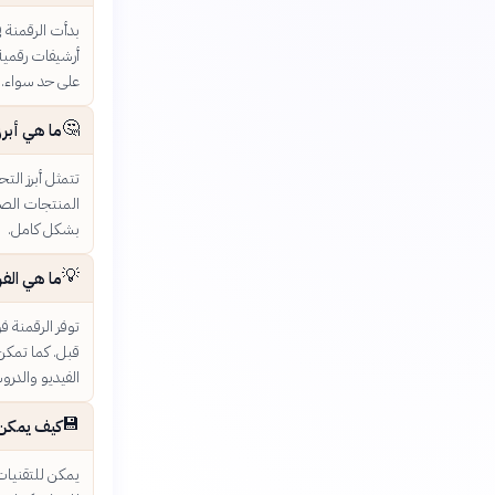
بدأت الرقمنة ف
أرشيفات رقمية
على حد سواء.
🤔
ما هي أبرز
تتمثل أبرز الت
المنتجات الصنا
بشكل كامل.
💡
ما هي الفر
توفر الرقمنة 
قبل. كما تمكن 
الفيديو والدرو
💾
كيف يمكن ل
يمكن للتقنيات 