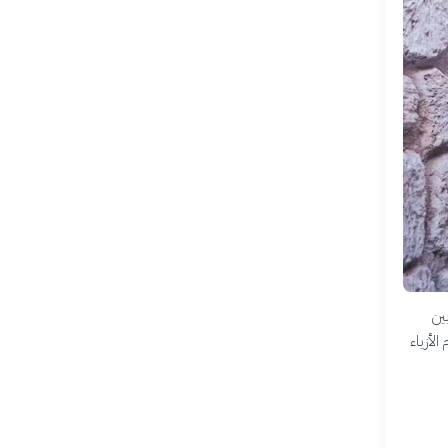
ين
لأزياء