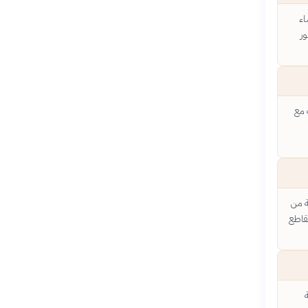
اء
ر
 مع
ة من
مقاطع