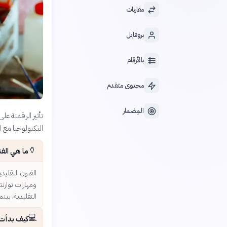
مقارنات
بروفايل
بالأرقام
محتوى متقدم
المِضمار
تأثير الرقمنة ع
التكنولوجيا مع ا
🏺
ما هي الفن
الفنون التقليد
ومهارات توارثته
التقليدية، بينم
💻
كيف بدأت ا