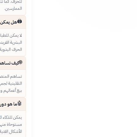
للحرف. كما تتي
الممارسين.
🖨️
هل يمكن لل
لا يمكن للطباع
البشرية الفريد
الحرف اليدوية 
🌐
كيف تساهم ا
تساهم المنصات
التقليدية لجمه
بيع أعمالهم وا
🤖
ما هو دور 
يمكن للذكاء ا
مستوحاة منها،
الأشكال الفنية