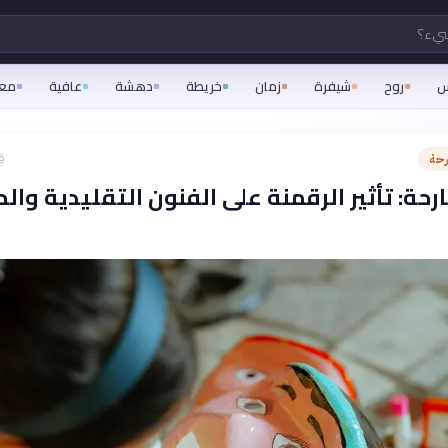
شيء؟
س
روح
شيفرة
زمان
خريطة
دهشة
عافية
مع
رحة
ق
حة: تأثير الرقمنة على الفنون التقليدية وال