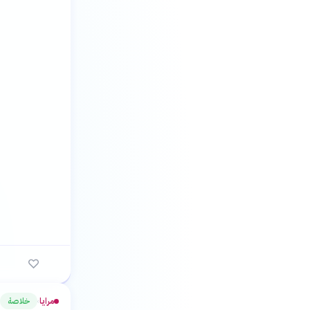
مرايا
خلاصة
›