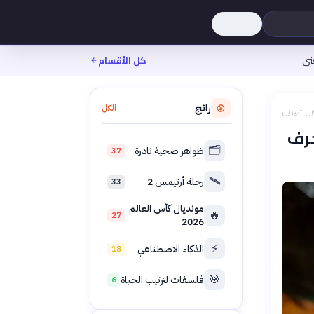
نى
كل الأقسام
رائج
الكل
بل شهرين
حرف
🗂️
ظواهر صحية نادرة
37
🛰️
رحلة أرتيمس 2
33
مونديال كأس العالم
🔥
27
2026
⚡
الذكاء الاصطناعي
18
🎯
فلسفات لترتيب الحياة
6