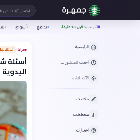
هل تبحث عن 
تدافع
أسواق
نا
آخر تحديث
قبل 18 دقيقة
الرئيسية
مرايا
أسئلة شا
›
أسئلة شار
أحدث المنشورات
اليدوية
الأكثر قراءة
خلاصات
مخططات
اختبارات