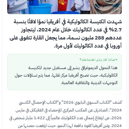
شهدت الكنيسة الكاثوليكية في أفريقيا نموًا لافتًا بنسبة
2.7% في عدد الكاثوليك خلال عام 2024، ليتجاوز
عددهم 288 مليون نسمة، مما يجعل القارة تتفوق على
أوروبا في عدد الكاثوليك لأول مرة.
لماذا قد يثير اهتمامك؟
●
هذا التحول الديموغرافي يشير إلى مستقبل جديد للكنيسة
الكاثوليكية، حيث تصبح أفريقيا مركز ثقلها، مما يثير تساؤلات حول
التوجهات الدينية والثقافية العالمية.
كشف "الكتاب السنوي البابوي 2026" و"الكتاب الإحصائي الكنسي
2024"، الصادران عن المكتب المركزي للإحصاء في الفاتيكان في مارس
2026، عن ارتفاع إجمالي عدد الكاثوليك عالمياً إلى 1.422 مليار شخص في
2024. وتبرز أفريقيا كقوة دافعة لهذا النمو، حيث ارتفعت حصتها من