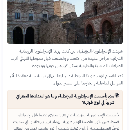
شهدت الإمبراطورية البيزنطية، التي كانت وريثة الإمبراطورية الرومانية
الشرقية، مراحل عديدة من الانقسام والضعف قبل سقوطها النهائي. أثرت
الصراعات الداخلية والخارجية بشكل كبير على قوتها ووجودها.
يُعد انقسام الإمبراطورية البيزنطية وانهيارها النهائي دراسة حالة معقدة لتأثير
العوامل الداخلية والخارجية على مصير الدول.
🌍
متى تأسست الإمبراطورية البيزنطية، وما هو امتدادها الجغرافي
تقريباً في أوج قوتها؟
تأسست الإمبراطورية البيزنطية عام 330 ميلادي عندما نقل الإمبراطور
قسطنطين الأول عاصمة الإمبراطورية الرومانية إلى بيزنطة، والتي سميت
لاحقًا القسطنطينية. في أوج قوتها، شملت أراضي واسعة تمتد من إيطاليا