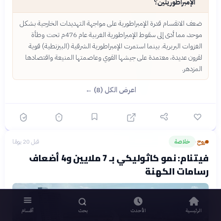
الإمبراطوريتين؟
ضعف الانقسام قدرة الإمبراطورية على مواجهة التهديدات الخارجية بشكل
موحد، مما أدى إلى سقوط الإمبراطورية الغربية عام 476م تحت وطأة
الغزوات البربرية. بينما استمرت الإمبراطورية الشرقية (البيزنطية) قوية
لقرون عديدة، معتمدة على جيشها القوي وعاصمتها المنيعة واقتصادها
المزدهر.
اعرض الكل (8) ←
روح
خلاصة
قبل 20 يومًا
›
فيتنام: نمو كاثوليكي بـ 7 ملايين و4 أضعاف
رسامات الكهنة
الرئيسية
الأحدث
بحث
أقسام