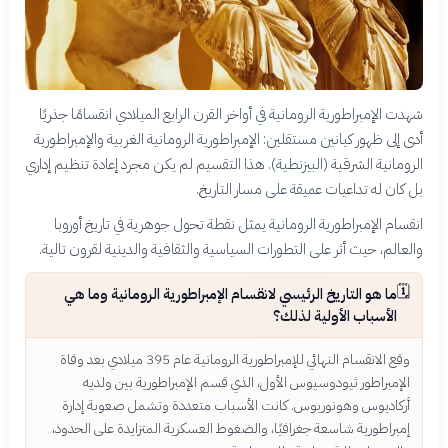
شهدت الإمبراطورية الرومانية في أواخر القرن الرابع الميلادي انقسامًا جذريًا
أدى إلى ظهور كيانين مستقلين: الإمبراطورية الرومانية الغربية والإمبراطورية
الرومانية الشرقية (البيزنطية). هذا التقسيم لم يكن مجرد إعادة تنظيم إداري
بل كان له تداعيات عميقة على مسار التاريخ.
انقسام الإمبراطورية الرومانية يمثل نقطة تحول جوهرية في تاريخ أوروبا
والعالم، حيث أثر على التطورات السياسية والثقافية والدينية لقرون تالية.
🗓️
ما هو التاريخ الرئيسي لانقسام الإمبراطورية الرومانية وما هي
الأسباب الأولية لذلك؟
وقع الانقسام النهائي للإمبراطورية الرومانية عام 395 ميلادي بعد وفاة
الإمبراطور ثيودوسيوس الأول، الذي قسم الإمبراطورية بين ولديه
أركاديوس وهونوريوس. كانت الأسباب متعددة وتشمل صعوبة إدارة
إمبراطورية شاسعة جغرافيًا، والضغوط العسكرية المتزايدة على الحدود،