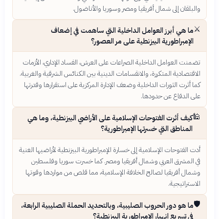
والبلقان إلى شمال أفريقيا ومصر وسوريا والأناضول.
⚔️
ما هي أبرز العوامل الداخلية التي ساهمت في إضعاف
الإمبراطورية البيزنطية على مر العصور؟
تضمنت العوامل الداخلية الصراعات على العرش، الفساد الإداري، الأزمات
الاقتصادية المتكررة، والانقسامات الدينية بين الكنائس الشرقية والغربية.
كما أثرت الثورات الداخلية وضعف الإدارة المركزية على استقرارها وقدرتها
على الدفاع عن حدودها.
🕌
كيف أثرت الفتوحات الإسلامية على الأراضي البيزنطية، وما هي
المناطق التي خسرتها الإمبراطورية؟
أدت الفتوحات الإسلامية إلى خسارة الإمبراطورية البيزنطية لأراضيها الغنية
في المشرق العربي وشمال أفريقيا ومصر. كما خسرت سوريا وفلسطين
وشمال أفريقيا لصالح الخلافة الإسلامية، مما قلص من مواردها وقوتها
الاستراتيجية.
🛡️
ما هو دور الحروب الصليبية، وبالتحديد الحملة الصليبية الرابعة،
في تسريع انهيار الإمبراطورية البيزنطية؟