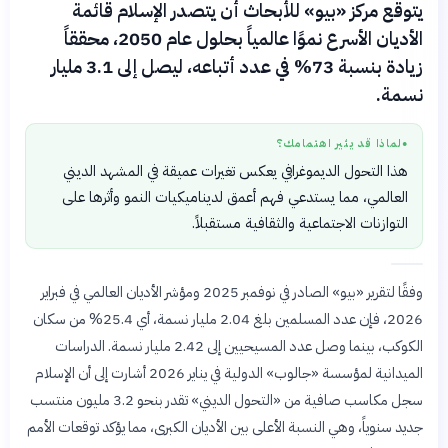
يتوقع مركز «بيو» للأبحاث أن يتصدر الإسلام قائمة
الأديان الأسرع نموًا عالمياً بحلول عام 2050، محققاً
زيادة بنسبة 73% في عدد أتباعه، ليصل إلى 3.1 مليار
نسمة.
لماذا قد يثير اهتمامك؟
●
هذا التحول الديموغرافي يعكس تغيرات عميقة في المشهد الديني
العالمي، مما يستدعي فهم أعمق لديناميكيات النمو وأثرها على
التوازنات الاجتماعية والثقافية مستقبلاً.
وفقًا لتقرير «بيو» الصادر في نوفمبر 2025 ومؤشر الأديان العالمي في فبراير
2026، فإن عدد المسلمين بلغ 2.04 مليار نسمة، أي 25.4% من سكان
الكوكب، بينما وصل عدد المسيحيين إلى 2.42 مليار نسمة. الدراسات
الميدانية لمؤسسة «جالوب» الدولية في يناير 2026 أشارت إلى أن الإسلام
سجل مكاسب صافية من «التحول الديني» تقدر بنحو 3.2 مليون منتسب
جديد سنوياً، وهي النسبة الأعلى بين الأديان الكبرى، مما يؤكد توقعات الأمم