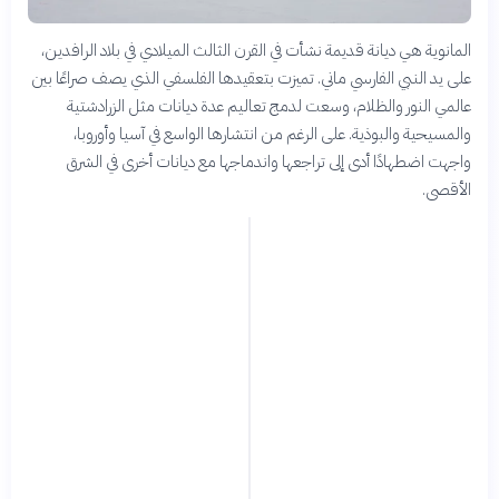
المانوية هي ديانة قديمة نشأت في القرن الثالث الميلادي في بلاد الرافدين،
على يد النبي الفارسي ماني. تميزت بتعقيدها الفلسفي الذي يصف صراعًا بين
عالمي النور والظلام، وسعت لدمج تعاليم عدة ديانات مثل الزرادشتية
والمسيحية والبوذية. على الرغم من انتشارها الواسع في آسيا وأوروبا،
واجهت اضطهادًا أدى إلى تراجعها واندماجها مع ديانات أخرى في الشرق
الأقصى.