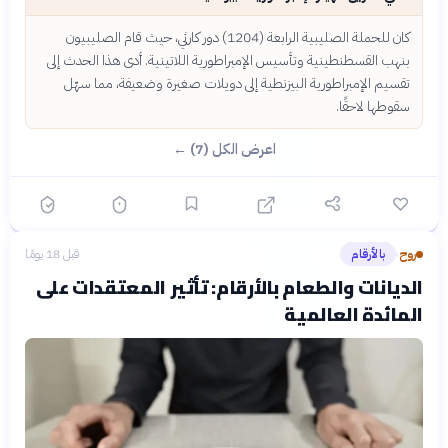
كان للحملة الصليبية الرابعة (1204) دور كارثي، حيث قام الصليبيون
بنهب القسطنطينية وتأسيس الإمبراطورية اللاتينية. أدى هذا الحدث إلى
تقسيم الإمبراطورية البيزنطية إلى دويلات صغيرة وضعيفة، مما سهّل
سقوطها لاحقًا.
اعرض الكل (7) ←
روح
بالأرقام
قبل 18 يومًا
›
الديانات والطعام بالأرقام: تأثير المعتقدات على
المائدة العالمية