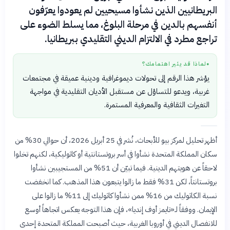
البريطانيين الذين نشأوا مسيحيين لم يعودوا يعرّفون
أنفسهم بالدين في مرحلة البلوغ، مما يسلط الضوء على
تراجع مطرد في الالتزام الديني التقليدي ببريطانيا.
لماذا قد يثير اهتمامك؟
●
يؤشر هذا الرقم إلى تحولات ديموغرافية ودينية عميقة في مجتمعات
غربية، ويدعو للتساؤل عن مستقبل الأديان التقليدية في مواجهة
التغيرات الثقافية والمعرفية المستمرة.
أظهر تحليل لمركز بيو للأبحاث، نُشر في 25 أبريل 2026، أن حوالي 30% من
سكان المملكة المتحدة نشأوا في أسر بروتستانتية أو كاثوليكية، لكنهم تخلوا
لاحقاً عن هويتهم الدينية. فيما تبيّن أن 51% من المستجيبين نشأوا
بروتستانتاً، لكن 31% فقط ما زالوا يتبعون هذا المذهب. كما انخفضت
نسبة الكاثوليك من 16% ممن نشأوا كاثوليك إلى 11% ما زالوا على
الإيمان. ووفقاً لـ«تايمز أوف إنديا»، فإن هذا التوجه يعكس اتجاهاً أوسع
للانفصال الديني في أوروبا الغربية، حيث أصبحت المملكة المتحدة إحدى