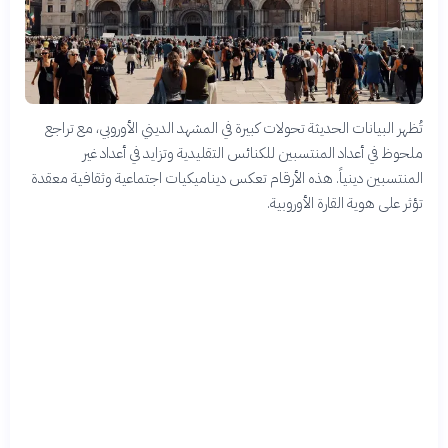
تُظهر البيانات الحديثة تحولات كبيرة في المشهد الديني الأوروبي، مع تراجع
ملحوظ في أعداد المنتسبين للكنائس التقليدية وتزايد في أعداد غير
المنتسبين دينياً. هذه الأرقام تعكس ديناميكيات اجتماعية وثقافية معقدة
تؤثر على هوية القارة الأوروبية.