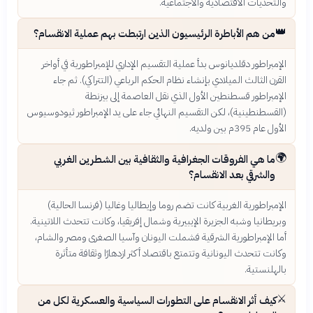
والتحديات الاقتصادية والاجتماعية.
👑
من هم الأباطرة الرئيسيون الذين ارتبطت بهم عملية الانقسام؟
الإمبراطور دقلديانوس بدأ عملية التقسيم الإداري للإمبراطورية في أواخر
القرن الثالث الميلادي بإنشاء نظام الحكم الرباعي (التتراكي). ثم جاء
الإمبراطور قسطنطين الأول الذي نقل العاصمة إلى بيزنطة
(القسطنطينية)، لكن التقسيم النهائي جاء على يد الإمبراطور ثيودوسيوس
الأول عام 395م بين ولديه.
🌍
ما هي الفروقات الجغرافية والثقافية بين الشطرين الغربي
والشرقي بعد الانقسام؟
الإمبراطورية الغربية كانت تضم روما وإيطاليا وغاليا (فرنسا الحالية)
وبريطانيا وشبه الجزيرة الإيبيرية وشمال إفريقيا، وكانت تتحدث اللاتينية.
أما الإمبراطورية الشرقية فشملت اليونان وآسيا الصغرى ومصر والشام،
وكانت تتحدث اليونانية وتتمتع باقتصاد أكثر ازدهارًا وثقافة متأثرة
بالهلنستية.
⚔️
كيف أثر الانقسام على التطورات السياسية والعسكرية لكل من