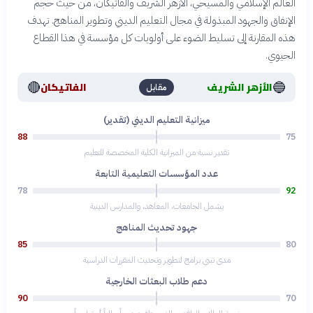
العالم الإسلامي والمسيحي، الأزهر الشريف والفاتيكان، من حيث حجم
الإنفاق والجهود المبذولة في مجال التعليم الديني وتطوير المناهج. تهدف
هذه المقارنة إلى تسليط الضوء على أولويات كل مؤسسة في هذا القطاع
الحيوي.
🔴
🔵
الأزهر الشريف
الفاتيكان
مقابل
ميزانية التعليم الديني (تقدير)
88
75
تقدير نسبة من الميزانية الكلية المخصصة للتعليم
عدد المؤسسات التعليمية التابعة
78
92
يشمل الجامعات، المعاهد، والمدارس الدينية
جهود تحديث المناهج
85
80
مدى تبني برامج لتطوير وتحديث المقررات الدراسية
دعم طلاب البعثات الخارجية
90
70