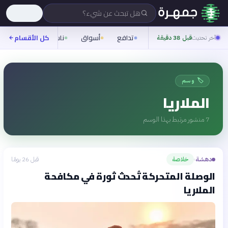
هل تبحث عن شيء؟
تدافع
أسواق
ناس
روح
كل الأقسام
شيف
آخر تحديث
قبل 38 دقيقة
🏷️ وسم
الملاريا
7
منشور مرتبط بهذا الوسم
دهشة
خلاصة
قبل 26 يومًا
›
الوصلة المتحركة تُحدث ثورة في مكافحة
الملاريا