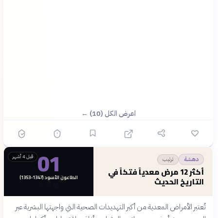
اعرض الكل (10) ←
01
قبل 4 أشهر
ترتيب
دهشة
أكثر 12 مرض معدياً فتكاً في
الطاعون الأسود (1347-1353)
التاريخ الحديث
🥉
🥈
🥇
تُعتبر الأمراض المعدية من أكبر التهديدات الصحية التي واجهتها البشرية عبر