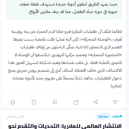
حيث يمهد الطريق لتطوير أدوية جديدة تستهدف نقطة ضعف
حيوية في دورة حياة الطفيل، مما قد ينقذ ملايين الأرواح.
لطالما اعتُقد أن طفيليات الملاريا تغزو خلايا الدم الحمراء عبر بنية بروتينية
تُعرف بـ«الوصلة المتحركة»، لكن آلية عملها ظلت غامضة بسبب عمرها
القصير الذي لا يتجاوز 60 ثانية. تمكّن الباحثون من إيقاف طفيليات
«المتصورة المنجلية» وتجميد مركبها البروتيني، ليكتشفوا أن الوصلة لا
تلتصق بالخلية فقط، بل تثقب غشاءها وتعيد تشكيله لتسهيل العبور. هذا
الاكتشاف، الذي خالف الاعتقاد السائد، أدى إلى تصميم بروتين تجريبي يمنع
دخول الطفيليات، ما يُعد دليلاً محتملاً على مفهوم جديد لأدوية مضادة
للملاريا.
عافية
مخطط
الشهر الماضي
›
الانتشار العالمي للملاريا: التحديات والتقدم نحو