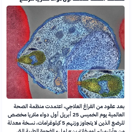
بعد عقود من الفراغ العلاجي، اعتمدت منظمة الصحة
العالمية يوم الخميس 25 أبريل أول دواء ملاريا مخصص
للرضع الذين لا يتجاوز وزنهم 5 كيلوغرامات، نسخة معدلة
من «أرتيميثير لوميفانترين» لملء الفجوة الطبية التي