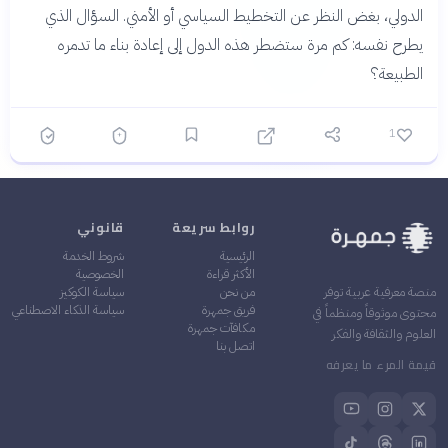
الدولي، بغض النظر عن التخطيط السياسي أو الأمني. السؤال الذي
يطرح نفسه: كم مرة ستضطر هذه الدول إلى إعادة بناء ما تدمره
الطبيعة؟
1
روابط سريعة
قانوني
الرئيسية
شروط الخدمة
الأكثر قراءة
الخصوصية
من نحن
سياسة الكوكيز
منصة معرفية عربية توفر
فريق جمهرة
سياسة الذكاء الاصطناعي
محتوى موثوقاً ومنظماً في
مكافآت جمهرة
العلوم والثقافة والفكر
اتصل بنا
قيمة المرء ما يعرفه