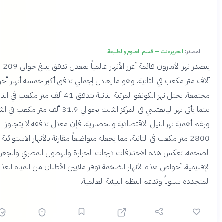
المصدر:
الجزيرة نت — قسم العلوم والطبيعة
يتصدر نهر الأمازون قائمة أغزر الأنهار عالمياً بمعدل تدفق يبلغ حوالي 209
اف متر مكعب في الثانية، وهو ما يعادل إجمالي تدفق أكبر خمسة أنهار أخرى
مجتمعة. يحتل نهر الكونغو المرتبة الثانية بتدفق 41 ألف متر مكعب في الثانية،
بينما يأتي نهر اليانغتسي في المركز الثالث بحوالي 31.9 ألف متر مكعب في الثانية.
غم أهمية نهر النيل الاقتصادية والحضارية، فإن معدل تدفقه لا يتجاوز
2800 متر مكعب في الثانية، مما يجعله متواضعاً مقارنة بالأنهار الاستوائية
ضخمة. تعكس هذه الاختلافات درجات الحرارة والهطول المطري والجغرافيا
إقليمية. أحواض هذه الأنهار الضخمة توفر ملايين الأطنان من المياه العذبة
تجددة سنوياً وتدعم النظم البيئية العالمية.