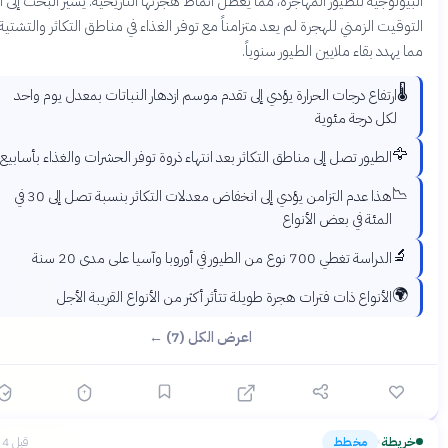
يولوجية للطيور المهاجرة، مما يعطل أنماط هجرتها التاريخية. يشير البحث إلى أن
وقيت الزمني للهجرة لم يعد متزامناً مع توفر الغذاء في مناطق التكاثر والتشتية،
 يهدد بقاء ملايين الطيور سنوياً.
🌡️
ارتفاع درجات الحرارة يؤدي إلى تقدم موسم ازدهار النباتات بمعدل يوم واحد
لكل درجة مئوية
🦅
الطيور تصل إلى مناطق التكاثر بعد انتهاء ذروة توفر الحشرات والغذاء بأسابيع
📉
هذا عدم التزامن يؤدي إلى انخفاض معدلات التكاثر بنسبة تصل إلى 30 في
المئة في بعض الأنواع
🔬
الدراسة تغطي 700 نوع من الطيور في أوروبا وآسيا على مدى 20 سنة
🌍
الأنواع ذات فترات هجرة طويلة تتأثر أكثر من الأنواع القريبة الأجل
اعرض الكل (7) ←
ريطة
مخطط
قبل 4 أشهر
›