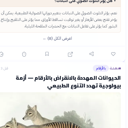
🌳
هل يؤثر التلوث الضوئي على النباتات؟
نعم، يؤثر التلوث الضوئي على النباتات بتغيير دوراتها الضوئية الطبيعية. يمكن أن
يؤخر تفتح بعض الأزهار أو يغير توقيت تساقط الأوراق، مما يؤثر على التلقيح وإنتاج
البذور. كما يؤثر على تفاعل النباتات مع الحشرات الملقحة الليلية.
اعرض الكل (8) ←
هشة
بالأرقام
قبل 3 أشهر
›
حيوانات المهددة بالانقراض بالأرقام — أزمة
ولوجية تهدد التنوع الطبيعي