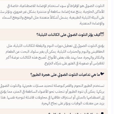
التلوث الضوئي هو الإفراط أو سوء استخدام الإضاءة الاصطناعية، خاصة في
الأماكن الخارجية. ينتج عنه إضاءة ساطعة أو منتشرة بشكل غير ضروري، وتؤثر سلباً
على البيئة الليلية الطبيعية. يشمل أشكالاً متعددة مثل الوهج والتوهج السماء
والإضاءة المتعدية.
🦉
كيف يؤثر التلوث الضوئي على الكائنات الليلية؟
يؤدي التلوث الضوئي إلى تعطيل دورات النوم واليقظة للكائنات الليلية، مثل
الخفافيش والبوم والحشرات الليلية. يمكن أن يغير سلوك البحث عن الطعام
والتكاثر والهجرة، مما يهدد بقاء بعض الأنواع. تُصبح هذه الكائنات عرضة أكبر
للافتراس أو صعوبة في العثور على شركاء التزاوج.
🐦
ما هي تداعيات التلوث الضوئي على هجرة الطيور؟
تستخدم الطيور النجوم والقمر كبوصلة لتحديد مسارات هجرتها، والتلوث الضوئي
يربكها. يمكن أن تتوه الطيور أو تنجذب نحو الأضواء الساطعة في المدن، مما يؤدي
إلى اصطدامها بالمباني أو استنزاف طاقتها في محاولات فاشلة لتوجيه نفسها. هذا
يزيد من معدلات الوفيات ويؤثر على نجاح الهجرة.