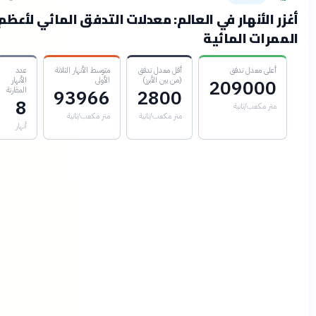
زر الأنهار في العالم: معدلات التدفق المائي لأعظم
ممرات المائية
أعلى معدل تدفق
أقل معدل تدفق
متوسط الأنهار الثلاثة
عدد
(من بين الأبرز)
الأولى
الأنهار
209000
المقارنة
93966
2800
8
متر مكعب/ثانية
متر مكعب/ثانية
متر مكعب/ثانية
أنهار