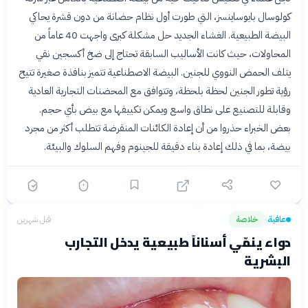
كولوسال بايوساينسز، التي طورت أول نظام حضانة من دون قشرة يحاكي
البيضة الطبيعية. الغشاء الجديد حل مشكلة كبرى واجهت 40 عاماً من
المحاولات، حيث كانت الأساليب السابقة تحتاج إلى ضخ أكسجين نقي
يتلف الحمض النووي للجنين. البيضة الاصطناعية تتميز بنافذة صغيرة تتيح
رؤية تطور الجنين لحظة بلحظة، وتتوافق مع المحضنات التجارية العادية
وقابلة للتصنيع على نطاق واسع ويمكن تكييفها مع بيض بأي حجم.
بعض الخبراء حذروا من أن إعادة الكائنات المنقرضة تتطلب أكثر من مجرد
بيضة، بما في ذلك إعادة بناء دقيقة للجينوم وفهم السلوك والبيئة.
عافية
خلاصة
قبل شهرين
›
دواء ينمّي أسناناً طبيعية يدخل التجارب
البشرية