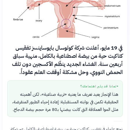
في 19 مايو، أعلنت شركة كولوسال بايوساينسز تفقيس
كتاكيت حية من بيضة اصطناعية بالكامل، منهية سباق
أربعين سنة. الغشاء الجديد ينظّم الأكسجين دون تلف
الحمض النووي، وحل مشكلة أوقفت العلم عقوداً.
لماذا قد يثير اهتمامك؟
●
هذا الإنجاز يعيد تعريف ما يعنيه «تربية صناعية»، لكن أهميته
الحقيقية تكمن في بوابته المستقبلية: إعادة إحياء الطيور المنقرضة،
مثل الموا العملاقة التي كانت بيضتها بـ80 مرة حجم بيضة الدجاج.
نجح علماء في تفقيس كتاكيت حية من بيضة اصطناعية بالكامل عبر شركة