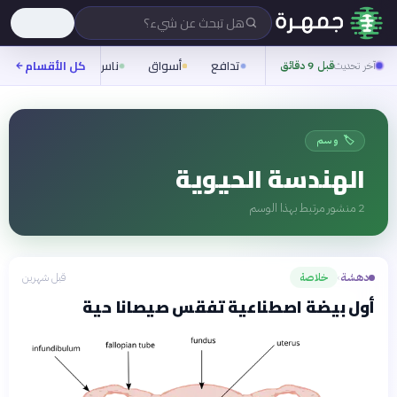
هل تبحث عن شيء؟
تدافع
أسواق
ناس
روح
كل الأقسام
شيفر
آخر تحديث
قبل 9 دقائق
🏷️ وسم
الهندسة الحيوية
2
منشور مرتبط بهذا الوسم
دهشة
خلاصة
قبل شهرين
›
أول بيضة اصطناعية تفقس صيصانا حية