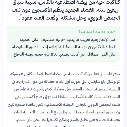
كتاكيت حية من بيضة اصطناعية بالكامل، منهية سباق
أربعين سنة. الغشاء الجديد ينظّم الأكسجين دون تلف
الحمض النووي، وحل مشكلة أوقفت العلم عقوداً.
لماذا قد يثير اهتمامك؟
●
هذا الإنجاز يعيد تعريف ما يعنيه «تربية صناعية»، لكن أهميته
الحقيقية تكمن في بوابته المستقبلية: إعادة إحياء الطيور المنقرضة،
مثل الموا العملاقة التي كانت بيضتها بـ80 مرة حجم بيضة الدجاج.
نجح علماء في تفقيس كتاكيت حية من بيضة اصطناعية بالكامل عبر شركة
كولوسال بايوساينسز، التي طورت أول نظام حضانة من دون قشرة يحاكي
البيضة الطبيعية. الغشاء الجديد حل مشكلة كبرى واجهت 40 عاماً من
المحاولات، حيث كانت الأساليب السابقة تحتاج إلى ضخ أكسجين نقي
يتلف الحمض النووي للجنين. البيضة الاصطناعية تتميز بنافذة صغيرة تتيح
رؤية تطور الجنين لحظة بلحظة، وتتوافق مع المحضنات التجارية العادية
وقابلة للتصنيع على نطاق واسع ويمكن تكييفها مع بيض بأي حجم.