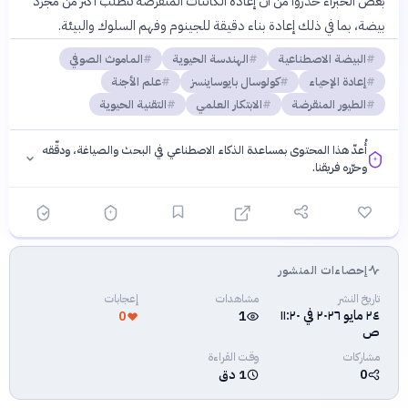
بعض الخبراء حذروا من أن إعادة الكائنات المنقرضة تتطلب أكثر من مجرد
بيضة، بما في ذلك إعادة بناء دقيقة للجينوم وفهم السلوك والبيئة.
البيضة الاصطناعية
الهندسة الحيوية
الماموث الصوفي
إعادة الإحياء
كولوسال بايوساينسز
علم الأجنة
الطيور المنقرضة
الابتكار العلمي
التقنية الحيوية
أُعدّ هذا المحتوى بمساعدة الذكاء الاصطناعي في البحث والصياغة، ودقّقه
وحرّره فريقنا.
إحصاءات المنشور
فلسفتنا المعرفية
·
سياسة الذكاء الاصطناعي
تاريخ النشر
مشاهدات
إعجابات
٢٤ مايو ٢٠٢٦ في ١١:٢٠
0
1
ص
مشاركات
وقت القراءة
0
1 دق