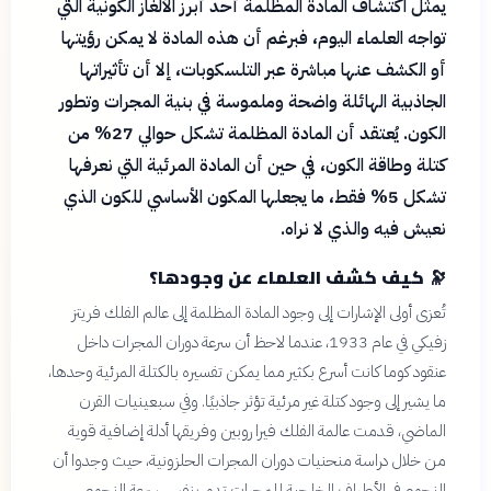
يمثل اكتشاف المادة المظلمة أحد أبرز الألغاز الكونية التي
تواجه العلماء اليوم، فبرغم أن هذه المادة لا يمكن رؤيتها
أو الكشف عنها مباشرة عبر التلسكوبات، إلا أن تأثيراتها
الجاذبية الهائلة واضحة وملموسة في بنية المجرات وتطور
الكون. يُعتقد أن المادة المظلمة تشكل حوالي 27% من
كتلة وطاقة الكون، في حين أن المادة المرئية التي نعرفها
تشكل 5% فقط، ما يجعلها المكون الأساسي للكون الذي
نعيش فيه والذي لا نراه.
🔭
كيف كشف العلماء عن وجودها؟
تُعزى أولى الإشارات إلى وجود المادة المظلمة إلى عالم الفلك فريتز
زفيكي في عام 1933، عندما لاحظ أن سرعة دوران المجرات داخل
عنقود كوما كانت أسرع بكثير مما يمكن تفسيره بالكتلة المرئية وحدها،
ما يشير إلى وجود كتلة غير مرئية تؤثر جاذبيًا. وفي سبعينيات القرن
الماضي، قدمت عالمة الفلك فيرا روبين وفريقها أدلة إضافية قوية
من خلال دراسة منحنيات دوران المجرات الحلزونية، حيث وجدوا أن
النجوم في الأطراف الخارجية للمجرات تدور بنفس سرعة النجوم