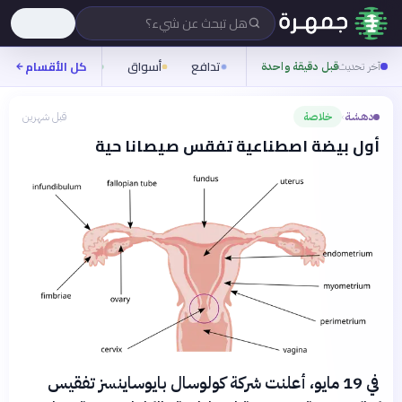
هل تبحث عن شيء؟
تدافع
أسواق
ناس
روح
كل الأقسام
آخر تحديث
قبل دقيقة واحدة
دهشة
خلاصة
قبل شهرين
›
أول بيضة اصطناعية تفقس صيصانا حية
في 19 مايو، أعلنت شركة كولوسال بايوساينسز تفقيس