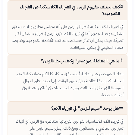
⏳
كيف يختلف مفهوم الزمن في الفيزياء الكلاسيكية عن الفيزياء
الكمومية؟
في الفيزياء الكلاسيكية، يُنظر إلى الزمن على أنه مقياس مطلق وثابت يتدفق
بشكل موحد للجميع. أما في فيزياء الكم، فإن الزمن يُنظر إليه بشكل أكثر
تعقيدًا، حيث يمكن أن تتأثر خصائصه بحالات الأنظمة الكمومية، وقد يفقد
معناه التقليدي في بعض السياقات.
⚛️
ما هي "معادلة شرودنجر" وكيف ترتبط بالزمن؟
معادلة شرودنجر هي معادلة أساسية في ميكانيكا الكم تصف كيفية تغير
الحالة الكمومية لنظام فيزيائي بمرور الوقت. إنها تحدد تطور الدوال
الموجية التي تمثل احتمالات وجود الجسيمات في أماكن معينة وفي
أوقات محددة.
➡️
هل يوجد "سهم للزمن" في فيزياء الكم؟
في فيزياء الكم الأساسية، القوانين الفيزيائية متناظرة مع الزمن، أي أنها لا
تميز بين الماضي والمستقبل. ومع ذلك، يظهر سهم الزمن على