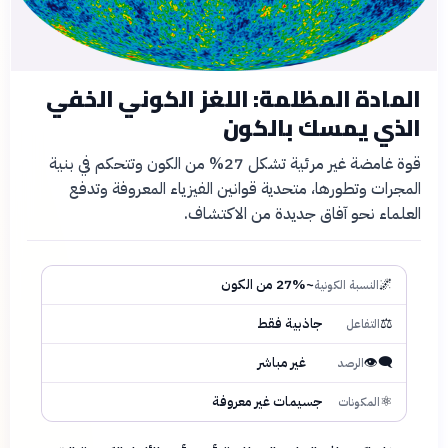
المادة المظلمة: اللغز الكوني الخفي
الذي يمسك بالكون
قوة غامضة غير مرئية تشكل 27% من الكون وتتحكم في بنية
المجرات وتطورها، متحدية قوانين الفيزياء المعروفة وتدفع
العلماء نحو آفاق جديدة من الاكتشاف.
🌌
~27% من الكون
النسبة الكونية
⚖️
جاذبية فقط
التفاعل
👁️‍🗨️
غير مباشر
الرصد
⚛️
جسيمات غير معروفة
المكونات