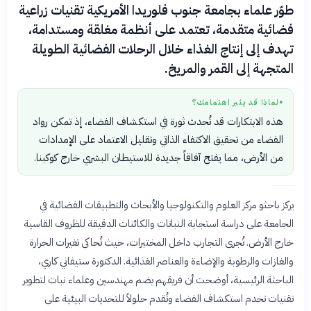
طوّر علماء بجامعة جنوب فلوريدا الأمريكية تقنيات زراعية
فضائية متقدمة، تعتمد على أنظمة مغلقة ومستدامة،
تهدف إلى إنتاج الغذاء خلال الرحلات الفضائية الطويلة
المتجهة إلى القمر والمريخ.
لماذا قد يثير اهتمامك؟
●
هذه الابتكارات قد تُحدث ثورة في استكشاف الفضاء، إذ تمكن رواد
الفضاء من تحقيق الاكتفاء الذاتي وتقليل الاعتماد على الإمدادات
من الأرض، مما يفتح آفاقاً جديدة للاستيطان البشري خارج كوكبنا.
يركز باحثو مركز العلوم والتكنولوجيا والأبحاث والتطبيقات الفضائية في
الجامعة على دراسة استجابة النباتات والكائنات الدقيقة للظروف القاسية
خارج الأرض. تُجرى التجارب داخل المختبرات، حيث تُحاكى تغيرات الحرارة
والغازات والرطوبة والإضاءة والعناصر الغذائية. الدكتورة ستيفاني كاري،
الباحثة الرئيسية، أوضحت أن فريقهم يضم مهندسين وعلماء نبات لتطوير
تقنيات تخدم استكشاف الفضاء وتُقدم حلولاً للتحديات البيئية على