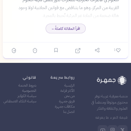
القريبة من المركز، وهو ما يتناقض مع قوانين الجاذبية لولا وجود
هالة ضخمة من المادة غير المرئية تُحيط بالمجرة.
اقرأ المقالة كاملةً
←
1
روابط سريعة
قانوني
الرئيسية
شروط الخدمة
الأكثر قراءة
الخصوصية
من نحن
سياسة الكوكيز
منصة معرفية عربية توفر
فريق جمهرة
سياسة الذكاء الاصطناعي
محتوى موثوقاً ومنظماً في
مكافآت جمهرة
العلوم والثقافة والفكر
اتصل بنا
قيمة المرء ما يعرفه