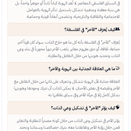
في السياق الفلسفي المعاصر، لا تُعد الهوية كياناً ثابتاً أو جوهراً واحداً، بل
هي بنية معقدة ومتغيرة تتشكل باستمرار. تتأثر الهوية بالعوامل
الاجتماعية والثقافية والتاريخية، وتتضمن أبعاداً فردية وجماعية.
👥
كيف يُعرّف "الآخر" في الفلسفة؟
يُعرّف "الآخر" في الفلسفة بأنه كل ما هو خارج الذات، سواء كان فرداً آخر،
جماعة، ثقافة، أو حتى مفهوم مغاير. يلعب الآخر دوراً محورياً في بناء وعي
الذات وتحديد هويتها من خلال التفاعل والمقارنة.
🤝
ما هي العلاقة الجدلية بين الهوية والآخر؟
العلاقة جدلية لأن الهوية تتشكل وتتعرف على ذاتها من خلال التفاعل مع
الآخر ونقيضه في بعض الأحيان. لا يمكن للذات أن تدرك وجودها وهويتها
بشكل كامل إلا في مرآة الآخر وفي سياق علاقتها به.
🧠
كيف يؤثر "الآخر" في تشكيل وعي الذات؟
يؤثر الآخر في تشكيل وعي الذات من خلال كونه مصدراً للمقارنة والتغاير.
فمن خلال رؤية الآخر وتفاعلاتنا معه، ندرك خصائصنا وسماتنا ونحدد