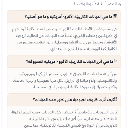
وذلك عبر أسئلة وأجوبة واضحة.
🌍
ما هي الديانات الكاريبيَّة الأفرو-أمريكية وما هو أصلها؟
هي مجموعة من الأنظمة الدينية التي تطورت بين العبيد الأفارقة وذريتهم
في الأمريكتين ومنطقة الكاريبي. تنشأ هذه الديانات من التقاليد الروحية
الأفريقية، وخاصة من غرب أفريقيا ووسطها، والتي امتزجت بعناصر من
الكاثوليكية الرومانية نتيجة للقمع الاستعماري.
✨
ما هي أبرز الديانات الكاريبيَّة الأفرو-أمريكية المعروفة؟
من أبرز هذه الديانات الفودو في هايتي، والسانتيريا في كوبا وبورتوريكو،
والكاندومبليه والأومباندا في البرازيل. لكل منها طقوسها وآلهتها الخاصة،
ولكنها تتشارك في جذورها الأفريقية ومزيجها مع المسيحية.
⛓️
كيف أثرت ظروف العبودية على تطور هذه الديانات؟
كانت العبودية عاملاً حاسماً في تشكيل هذه الديانات، حيث اضطر الأفارقة
للحفاظ على معتقداتهم سراً. أدى ذلك إلى دمج الآلهة الأفريقية
(الأوريشاس أو اللوا) مع قديسي الكنيسة الكاثوليكية، مما سمح