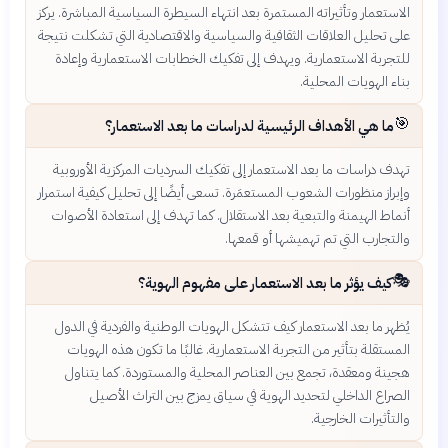
الاستعمار وتأثيراته المستمرة بعد انتهاء السيطرة السياسية المباشرة. يركز
على تحليل العلاقات الثقافية والسياسية والاقتصادية التي تشكلت نتيجة
للتجربة الاستعمارية. ويهدف إلى تفكيك الخطابات الاستعمارية وإعادة
بناء الهويات المحلية.
🎯
ما هي الأهداف الرئيسية لدراسات ما بعد الاستعمار؟
تهدف دراسات ما بعد الاستعمار إلى تفكيك السرديات المركزية الأوروبية
وإبراز منظورات الشعوب المستعمَرة. تسعى أيضًا إلى تحليل كيفية استمرار
أنماط الهيمنة والتبعية بعد الاستقلال. كما تهدف إلى استعادة الأصوات
والتجارب التي تم تهميشها أو قمعها.
🎭
كيف يؤثر ما بعد الاستعمار على مفهوم الهوية؟
يُظهر ما بعد الاستعمار كيف تتشكل الهويات الوطنية والفردية في الدول
المستقلة بتأثير من التجربة الاستعمارية. غالبًا ما تكون هذه الهويات
هجينة ومعقدة، تجمع بين العناصر المحلية والمستوردة. كما يتناول
الصراع الداخلي لتحديد الهوية في سياق يمزج بين التراث الأصيل
والتأثيرات الخارجية.