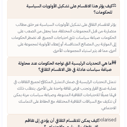
⚖️
كيف يؤثر هذا الانقسام على تشكيل الأولويات السياسية
للحكومات؟
يؤثر الانقسام الثقافي على تشكيل الأولويات السياسية عبر خلق مطالب
متضاربة من قبل المجموعات المختلفة، مما يجعل من الصعب على
الحكومات صياغة سياسات تلبي احتياجات الجميع. قد تضطر الحكومات
إلى الموازنة بين المصالح المتنافسة، أو إعطاء الأولوية لمجموعة على
أخرى، مما قد يثير استياء المجموعات الأخرى.
🚧
ما هي التحديات الرئيسية التي تواجه الحكومات عند محاولة
صياغة سياسات عادلة في ظل الانقسام الثقافي؟
تتمثل التحديات الرئيسية في ضمان التمثيل المتكافئ لجميع الثقافات في
عملية صنع القرار وتجنب فرض ثقافة واحدة على الأخرى. يتطلب ذلك
فهمًا عميقًا للاحتياجات الثقافية المتنوعة، وصياغة سياسات مرنة يمكن
أن تتكيف مع السياقات الثقافية المختلفة، مع الحفاظ على التماسك
الاجتماعي.
polarised
كيف يمكن للانقسام الثقافي أن يؤدي إلى تفاقم
الاستقطاب السياسي والاجتماعي؟