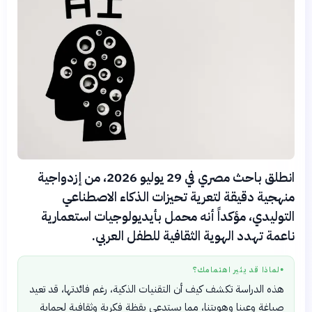
انطلق باحث مصري في 29 يوليو 2026، من إزدواجية
منهجية دقيقة لتعرية تحيزات الذكاء الاصطناعي
التوليدي، مؤكداً أنه محمل بأيديولوجيات استعمارية
ناعمة تهدد الهوية الثقافية للطفل العربي.
لماذا قد يثير اهتمامك؟
●
هذه الدراسة تكشف كيف أن التقنيات الذكية، رغم فائدتها، قد تعيد
صياغة وعينا وهويتنا، مما يستدعي يقظة فكرية وثقافية لحماية