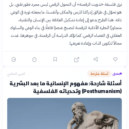
ترى فلسفة «تذويت الرقمنة» أن التحول الرقمي ليس مجرد تطور تقني، بل
هو تحوّل في طرائق إدراكنا للزمن والمكان وأنفسنا، ما يجعله ثورة في الوعي
ذاته. هذا الطرح يدعو إلى إعادة تشكيل العلاقة بين الإنسان والتقنية،
متجاوزًا النظرة الأداتية للرقمنة لتصبح عنصرًا فاعلًا في بناء الوعي والسلوك
العقلاني في الفضاء الرقمي. كما تؤكد الدراسة أن الرقمنة، في جوهرها، غدت
مجالاً لتكوين الذات وإعادة تعريفها.
معنى
أسئلة شارحة
الشهر الماضي
›
أسئلة شارحة: مفهوم الإنسانية ما بعد البشرية
(Posthumanism) وتحدياته الفلسفية