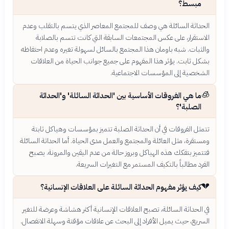
مبسط؟
الحداثة السائلة هي وصف للمجتمع المعاصر الذي يتسم بالتقلب وعدم
الاستقرار، على عكس المجتمعات السابقة التي كانت تتسم بالصلابة
والثبات. شبه باومان هذا المجتمع بالسائل لسهولة تغيره وعدم احتفاظه
بشكل ثابت. يؤثر هذا المفهوم على جميع جوانب الحياة من العلاقات
الشخصية إلى المؤسسات الاجتماعية.
🧊
ما هي الفروقات الأساسية بين 'الحداثة السائلة' و'الحداثة
الصلبة'؟
تتمثل الفروقات في أن الحداثة الصلبة تتميز بمؤسسات وهياكل ثابتة
ومستقرة، مثل العائلة والمجتمع والعمل مدى الحياة. أما الحداثة السائلة
فتتميز بتفكك هذه الهياكل وبروز حالة من عدم اليقين والمرونة. يصبح
الفرد مطالباً بالتكيف المستمر مع التغيرات السريعة.
💔
كيف يؤثر مفهوم الحداثة السائلة على العلاقات الإنسانية؟
في الحداثة السائلة، تصبح العلاقات الإنسانية أكثر هشاشة وعرضة للتغير
السريع، حيث يميل الأفراد إلى البحث عن علاقات مؤقتة وسهلة الانفصال.