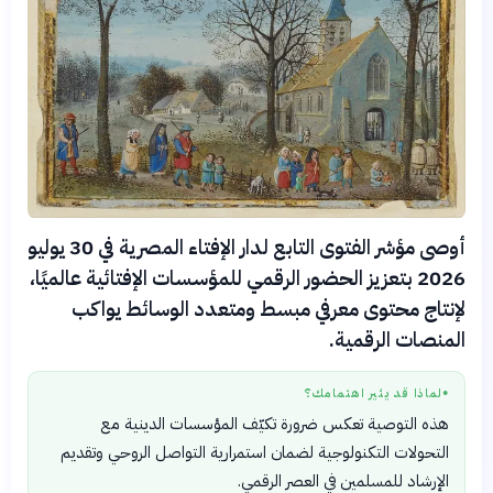
أوصى مؤشر الفتوى التابع لدار الإفتاء المصرية في 30 يوليو
2026 بتعزيز الحضور الرقمي للمؤسسات الإفتائية عالميًا،
لإنتاج محتوى معرفي مبسط ومتعدد الوسائط يواكب
المنصات الرقمية.
لماذا قد يثير اهتمامك؟
●
هذه التوصية تعكس ضرورة تكيّف المؤسسات الدينية مع
التحولات التكنولوجية لضمان استمرارية التواصل الروحي وتقديم
الإرشاد للمسلمين في العصر الرقمي.