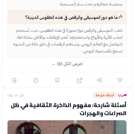
بممارسة شعائرهم تحت ستار المسيحية.
🎶
ما هو دور الموسيقى والرقص في هذه الطقوس الدينية؟
تلعب الموسيقى والرقص دورًا محوريًا في هذه الطقوس، حيث تُستخدم
لجذب الآلهة والأرواح واستحضارها. تُعتبر الإيقاعات والأغاني بمثابة لغة
للتواصل مع العالم الروحي، وتساهم الرقصات في خلق حالة من النشوة
تسمح بالاستحواذ الروحي.
اعرض الكل (8) ←
مرايا
أسئلة شارحة
قبل 24 يومًا
›
أسئلة شارحة: مفهوم الذاكرة الثقافية في ظل
الصراعات والهجرات