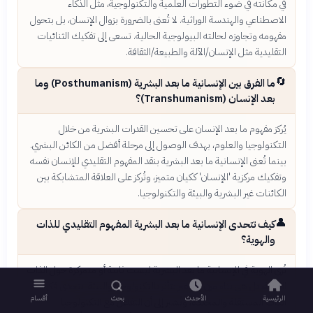
في مكانته في ضوء التطورات العلمية والتكنولوجية، مثل الذكاء
الاصطناعي والهندسة الوراثية. لا تُعنى بالضرورة بزوال الإنسان، بل بتحول
مفهومه وتجاوزه لحالته البيولوجية الحالية. تسعى إلى تفكيك الثنائيات
التقليدية مثل الإنسان/الآلة والطبيعة/الثقافة.
🔄
ما الفرق بين الإنسانية ما بعد البشرية (Posthumanism) وما
بعد الإنسان (Transhumanism)؟
يُركز مفهوم ما بعد الإنسان على تحسين القدرات البشرية من خلال
التكنولوجيا والعلوم، بهدف الوصول إلى مرحلة أفضل من الكائن البشري.
بينما تُعنى الإنسانية ما بعد البشرية بنقد المفهوم التقليدي للإنسان نفسه
وتفكيك مركزية 'الإنسان' ككيان متميز، وتُركز على العلاقة المتشابكة بين
الكائنات غير البشرية والبيئة والتكنولوجيا.
👤
كيف تتحدى الإنسانية ما بعد البشرية المفهوم التقليدي للذات
والهوية؟
تُرى الهوية في الإنسانية ما بعد البشرية ليست ثابتة أو متمركزة حول الذات
الفردية، بل هي بناء مرن ومتغير يتأثر بالتكنولوجيا والبيئة. تتحدى فكرة
الرئيسية
الأحدث
بحث
أقسام
الذات المستقلة والمحددة، وتُشير إلى أن التفاعل مع التكنولوجيا