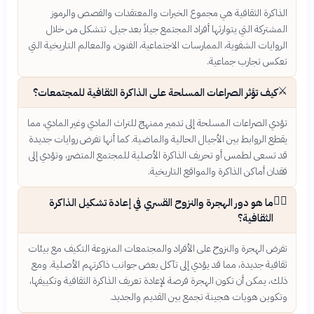
الذاكرة الثقافية هي مجموع الخبرات والمعتقدات والقصص والرموز
المشتركة التي يتوارثها أفراد المجتمع جيلاً بعد جيل. تتشكل من خلال
الروايات الشفوية، الممارسات الاجتماعية، الفنون، والمعالم التاريخية التي
تعكس تجارب جماعية.
⚔️
كيف تؤثر الصراعات المسلحة على الذاكرة الثقافية للمجتمعات؟
تؤدي الصراعات المسلحة إلى تدمير ممنهج للتراث المادي وغير المادي، مما
يقطع الروابط بين الأجيال الحالية والماضية. كما أنها تفرض روايات جديدة
قد تسعى لطمس أو تحريف الذاكرة الأصلية للمجتمع المتضرر، وتؤدي إلى
فقدان أماكن الذاكرة والمواقع التاريخية.
🚶‍♀️
ما هو دور الهجرة والنزوح القسري في إعادة تشكيل الذاكرة
الثقافية؟
تفرض الهجرة والنزوح على الأفراد والمجتمعات المنزوعة التكيف مع بيئات
ثقافية جديدة، مما قد يؤدي إلى تآكل بعض جوانب ذاكرتهم الأصلية. ومع
ذلك، يمكن أن تكون الهجرة فرصة لإعادة تعريف الذاكرة الثقافية وتكييفها،
وتكوين هويات هجينة تجمع بين القديم والجديد.