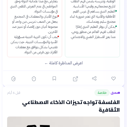
الوطنية، وتدريسه يضمن فهم الطلاب
يتعارض مع مبدأ علمانية الدولة وحق
لتاريخ مجتمعاتهم وقيمها الأساسية.
المواطنين في عدم التعرض للتلقين الديني
التعليم الديني يساهم في غرس القيم
في مؤسسات الدولة.
الأخلاقية والأدبية التي تعتبر ضرورية لبناء
تنوع الأديان والمعتقدات في المجتمع
مجتمع سليم ومتماسك.
يجعل من الصعب تدريس دين واحد أو
يمكن أن يوفر التعليم الديني إطارًا
مجموعة أديان دون إقصاء أو تمييز ضد
للطلاب لفهم العالم من منظور روحي،
الآخرين.
مما يعزز الاستقرار النفسي والاجتماعي.
يجب أن تكون التربية الدينية مسؤولية
الأسرة والمؤسسات الدينية، حيث يمكن
تقديمها بشكل يتوافق مع معتقدات
الأفراد دون فرض من الدولة.
اعرض المناظرة كاملة ←
معنى
خلاصة
قبل 6 أيام
›
الفلسفة تواجه تحيزات الذكاء الاصطناعي
الثقافية