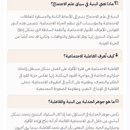
🏗️
ماذا تعني البنية في سياق علم الاجتماع؟
البنية في علم الاجتماع تشير إلى الأنماط الثابتة والمستقرة للعلاقات
الاجتماعية والمؤسسات التي تنظم الحياة الاجتماعية. تتضمن هذه البنى
القوانين، الأعراف، الأدوار الاجتماعية، وأنظمة السلطة التي تشكل إطارًا
للسلوك البشري. إنها توفر الاستقرار والتوقعات، ولكنها قد تحد أيضًا من
الحرية الفردية.
🧍
كيف تُعرف الفاعلية الاجتماعية؟
الفاعلية الاجتماعية هي قدرة الأفراد على العمل بشكل مستقل واتخاذ
خياراتهم الخاصة في مواجهة القيود الهيكلية. إنها تعكس حرية الفرد في
التفكير والتصرف، ومقدرته على التأثير في الظروف الاجتماعية. تتجلى
الفاعلية في الإبداع، التغيير، ومقاومة الضغوط المجتمعية.
⚖️
ما هو جوهر الجدلية بين البنية والفاعلية؟
يكمن جوهر الجدلية في التساؤل عما إذا كان السلوك البشري يتحدد بشكل
أساسي من خلال البنى الاجتماعية القائمة، أم أنه نتاج لإرادة الأفراد
وخياراتهم الحرة. يجادل البعض بأن البنى تحدد الفاعلية، بينما يرى آخرون