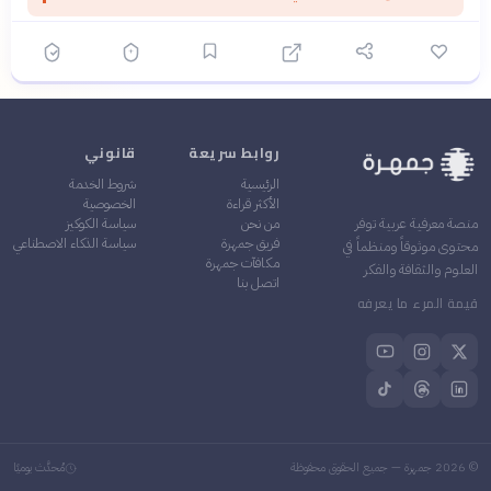
روابط سريعة
قانوني
الرئيسية
شروط الخدمة
الأكثر قراءة
الخصوصية
من نحن
سياسة الكوكيز
منصة معرفية عربية توفر
فريق جمهرة
سياسة الذكاء الاصطناعي
محتوى موثوقاً ومنظماً في
مكافآت جمهرة
العلوم والثقافة والفكر
اتصل بنا
قيمة المرء ما يعرفه
©
2026
جمهرة — جميع الحقوق محفوظة
مُحدَّث يوميًا