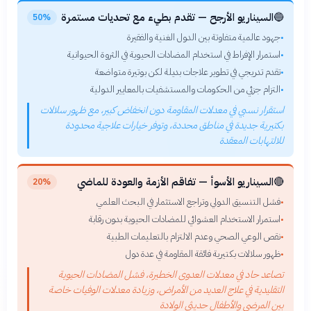
🔵
السيناريو الأرجح — تقدم بطيء مع تحديات مستمرة
50%
جهود عالمية متفاوتة بين الدول الغنية والفقيرة
•
استمرار الإفراط في استخدام المضادات الحيوية في الثروة الحيوانية
•
تقدم تدريجي في تطوير علاجات بديلة لكن بوتيرة متواضعة
•
التزام جزئي من الحكومات والمستشفيات بالمعايير الدولية
•
استقرار نسبي في معدلات المقاومة دون انخفاض كبير، مع ظهور سلالات
بكتيرية جديدة في مناطق محددة، وتوفر خيارات علاجية محدودة
للالتهابات المعقدة
🔴
السيناريو الأسوأ — تفاقم الأزمة والعودة للماضي
20%
فشل التنسيق الدولي وتراجع الاستثمار في البحث العلمي
•
استمرار الاستخدام العشوائي للمضادات الحيوية بدون رقابة
•
نقص الوعي الصحي وعدم الالتزام بالتعليمات الطبية
•
ظهور سلالات بكتيرية فائقة المقاومة في عدة دول
•
تصاعد حاد في معدلات العدوى الخطيرة، فشل المضادات الحيوية
التقليدية في علاج العديد من الأمراض، وزيادة معدلات الوفيات خاصة
بين المرضى والأطفال حديثي الولادة