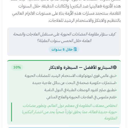
هذه الأدوية فعاليتها ضد البكتيريا والكائنات الدقيقة. خلال السنوات
القادمة، ستتحدد مسارات هذه الأزمة بناءً على مستويات الالتزام العالمي
بالتنظيم والابتكار والاستخدام الرشيد للعلاجات.
كيف ستؤثر مقاومة المضادات الحيوية على مستقبل العلاجات والصحة
العامة خلال الخمس سنوات المقبلة؟
🗓
خلال 5 سنوات
🟢
السيناريو الأفضل — السيطرة والابتكار
30%
تبني عالمي قوي لبروتوكولات الاستخدام الرشيد للمضادات الحيوية
•
استثمارات حكومية ضخمة في البحث عن بدائل علاجية جديدة
•
تطبيق صارم لقيود الوصفات الطبية في الدول النامية
•
تقدم ملموس في العلاجات الحيوية والعلاج المناعي
•
انخفاض معدلات المقاومة في معظم دول العالم، وتطوير مضادات
حيوية جديدة فعالة، مما يحقق توازناً صحياً يحد من انتشار البكتيريا
المقاومة