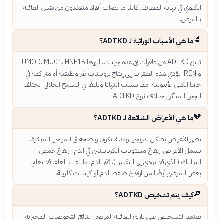
الكلوي في نهاية المطاف. غالبًا ما يصاب أفراد متعددون من نفس العائلة
بالمرض.
🔬
ما هي الأسباب الوراثية لـ ADTKD؟
تنتج ADTKD عن طفرات في عدة جينات، أبرزها UMOD، MUC1، HNF1B
و REN. تؤدي هذه الطفرات إلى إنتاج بروتينات غير وظيفية أو متراكمة في
خلايا الكلى الأنبوبية، مما يسبب التهابًا وتليفًا في النسيج الخلالي. يختلف
الجين المتأثر باختلاف نوع ADTKD.
💔
ما هي الأعراض الشائعة لـ ADTKD؟
تظهر الأعراض بشكل تدريجي وقد لا تكون واضحة في المراحل المبكرة.
تشمل الأعراض ارتفاع مستويات الكرياتينين في الدم، ارتفاع حمض
البوليك (الذي قد يؤدي إلى النقرس)، فقر الدم، والتعب العام. قد يعاني
بعض المرضى أيضًا من ارتفاع ضغط الدم أو كيسات كلوية.
🔎
كيف يتم تشخيص ADTKD؟
يعتمد التشخيص على تاريخ العائلة المرضي، نتائج الفحوصات المخبرية