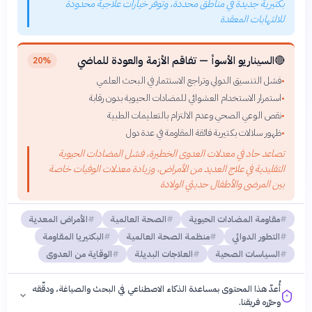
بكتيرية جديدة في مناطق محددة، وتوفر خيارات علاجية محدودة
للالتهابات المعقدة
🔴
السيناريو الأسوأ — تفاقم الأزمة والعودة للماضي
20%
فشل التنسيق الدولي وتراجع الاستثمار في البحث العلمي
•
استمرار الاستخدام العشوائي للمضادات الحيوية بدون رقابة
•
نقص الوعي الصحي وعدم الالتزام بالتعليمات الطبية
•
ظهور سلالات بكتيرية فائقة المقاومة في عدة دول
•
تصاعد حاد في معدلات العدوى الخطيرة، فشل المضادات الحيوية
التقليدية في علاج العديد من الأمراض، وزيادة معدلات الوفيات خاصة
بين المرضى والأطفال حديثي الولادة
مقاومة المضادات الحيوية
الصحة العالمية
الأمراض المعدية
التطور الدوائي
منظمة الصحة العالمية
البكتيريا المقاومة
السياسات الصحية
العلاجات البديلة
الوقاية من العدوى
أُعدّ هذا المحتوى بمساعدة الذكاء الاصطناعي في البحث والصياغة، ودقّقه
وحرّره فريقنا.