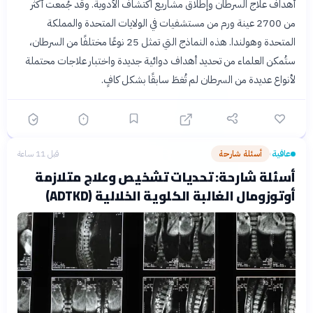
أهداف علاج السرطان وإطلاق مشاريع اكتشاف الأدوية. وقد جُمعت أكثر
من 2700 عينة ورم من مستشفيات في الولايات المتحدة والمملكة
المتحدة وهولندا. هذه النماذج التي تمثل 25 نوعًا مختلفًا من السرطان،
ستُمكن العلماء من تحديد أهداف دوائية جديدة واختبار علاجات محتملة
لأنواع عديدة من السرطان لم تُغطَ سابقًا بشكل كافٍ.
عافية
أسئلة شارحة
قبل 11 ساعة
›
أسئلة شارحة: تحديات تشخيص وعلاج متلازمة
أوتوزومال الغالبة الكلوية الخلالية (ADTKD)