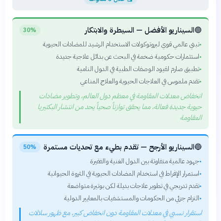
🟢
السيناريو الأفضل — السيطرة والابتكار
30%
تبني عالمي قوي لبروتوكولات الاستخدام الرشيد للمضادات الحيوية
•
استثمارات حكومية ضخمة في البحث عن بدائل علاجية جديدة
•
تطبيق صارم لقيود الوصفات الطبية في الدول النامية
•
تقدم ملموس في العلاجات الحيوية والعلاج المناعي
•
انخفاض معدلات المقاومة في معظم دول العالم، وتطوير مضادات
حيوية جديدة فعالة، مما يحقق توازناً صحياً يحد من انتشار البكتيريا
المقاومة
🔵
السيناريو الأرجح — تقدم بطيء مع تحديات مستمرة
50%
جهود عالمية متفاوتة بين الدول الغنية والفقيرة
•
استمرار الإفراط في استخدام المضادات الحيوية في الثروة الحيوانية
•
تقدم تدريجي في تطوير علاجات بديلة لكن بوتيرة متواضعة
•
التزام جزئي من الحكومات والمستشفيات بالمعايير الدولية
•
استقرار نسبي في معدلات المقاومة دون انخفاض كبير، مع ظهور سلالات