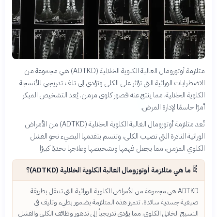
متلازمة أوتوزومال الغالبة الكلوية الخلالية (ADTKD) هي مجموعة من
الاضطرابات الوراثية التي تؤثر على الكلى وتؤدي إلى تلف تدريجي للأنسجة
الكلوية الخلالية، مما ينتج عنه قصور كلوي مزمن. يُعد التشخيص المبكر
أمرًا حاسمًا لإدارة المرض.
تُعد متلازمة أوتوزومال الغالبة الكلوية الخلالية (ADTKD) من الأمراض
الوراثية النادرة التي تصيب الكلى، وتتسم بتقدمها البطيء نحو الفشل
الكلوي المزمن، مما يجعل فهمها وتشخيصها وعلاجها تحديًا كبيرًا.
🧬
ما هي متلازمة أوتوزومال الغالبة الكلوية الخلالية (ADTKD)؟
ADTKD هي مجموعة من الأمراض الكلوية الوراثية التي تنتقل بطريقة
صبغية جسدية سائدة. تتميز هذه المتلازمة بضمور بطيء وتليف في
النسيج الخلالي الكلوي، مما يؤدي تدريجياً إلى تدهور وظائف الكلى والفشل