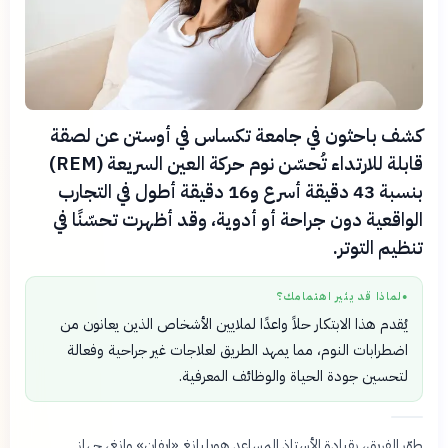
كشف باحثون في جامعة تكساس في أوستن عن لصقة
قابلة للارتداء تُحسّن نوم حركة العين السريعة (REM)
بنسبة 43 دقيقة أسرع و16 دقيقة أطول في التجارب
الواقعية دون جراحة أو أدوية، وقد أظهرت تحسّنًا في
تنظيم التوتر.
لماذا قد يثير اهتمامك؟
●
يُقدم هذا الابتكار حلاً واعدًا لملايين الأشخاص الذين يعانون من
اضطرابات النوم، مما يمهد الطريق لعلاجات غير جراحية وفعالة
لتحسين جودة الحياة والوظائف المعرفية.
طوّر الفريق، بقيادة الأستاذ المساعد هويليانغ «إيفان» وانغ، جهاز