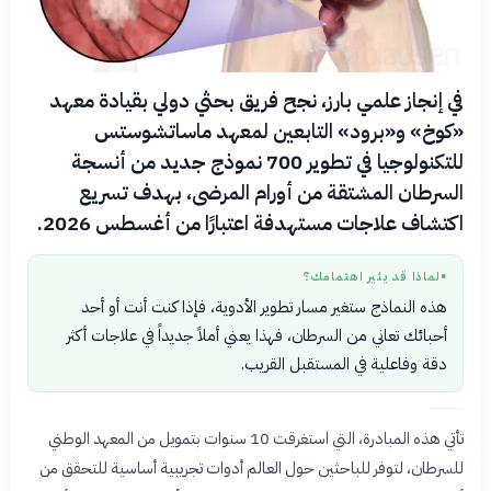
في إنجاز علمي بارز، نجح فريق بحثي دولي بقيادة معهد
«كوخ» و«برود» التابعين لمعهد ماساتشوستس
للتكنولوجيا في تطوير 700 نموذج جديد من أنسجة
السرطان المشتقة من أورام المرضى، بهدف تسريع
اكتشاف علاجات مستهدفة اعتبارًا من أغسطس 2026.
لماذا قد يثير اهتمامك؟
●
هذه النماذج ستغير مسار تطوير الأدوية، فإذا كنت أنت أو أحد
أحبائك تعاني من السرطان، فهذا يعني أملاً جديداً في علاجات أكثر
دقة وفاعلية في المستقبل القريب.
تأتي هذه المبادرة، التي استغرقت 10 سنوات بتمويل من المعهد الوطني
للسرطان، لتوفر للباحثين حول العالم أدوات تجريبية أساسية للتحقق من