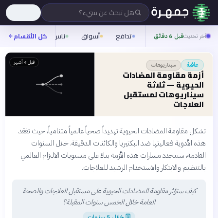
هل تبحث عن شيء؟
تدافع
أسواق
ناس
روح
كل الأقسام
شيفر
آخر تحديث
قبل 6 دقائق
قبل 4 أشهر
سيناريوهات
عافية
أزمة مقاومة المضادات
الحيوية — ثلاثة
سيناريوهات لمستقبل
العلاجات
تشكل مقاومة المضادات الحيوية تهديداً صحياً عالمياً متنامياً، حيث تفقد
هذه الأدوية فعاليتها ضد البكتيريا والكائنات الدقيقة. خلال السنوات
القادمة، ستتحدد مسارات هذه الأزمة بناءً على مستويات الالتزام العالمي
بالتنظيم والابتكار والاستخدام الرشيد للعلاجات.
كيف ستؤثر مقاومة المضادات الحيوية على مستقبل العلاجات والصحة
العامة خلال الخمس سنوات المقبلة؟
🗓
خلال 5 سنوات