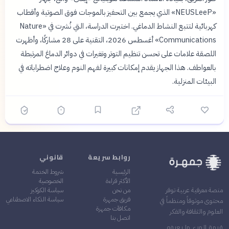
«NEUSLeeP» الذي يجمع بين التحفيز بالموجات فوق الصوتية وأقطاب
كهربائية لتتبع النشاط الدماغي. اختبرت الدراسة، التي نُشرت في «Nature
Communications» أغسطس 2026، التقنية على 28 مشاركًا، وأظهرت
اللصقة علامات على تحسن تنظيم التوتر وتغيرات في دوائر الدماغ المرتبطة
بالعواطف. هذا الجهاز يقدم إمكانات كبيرة لفهم النوم وعلاج اضطراباته في
البيئات المنزلية.
روابط سريعة
قانوني
الرئيسية
شروط الخدمة
الأكثر قراءة
الخصوصية
من نحن
سياسة الكوكيز
منصة معرفية عربية توفر
فريق جمهرة
سياسة الذكاء الاصطناعي
محتوى موثوقاً ومنظماً في
مكافآت جمهرة
العلوم والثقافة والفكر
اتصل بنا
قيمة المرء ما يعرفه