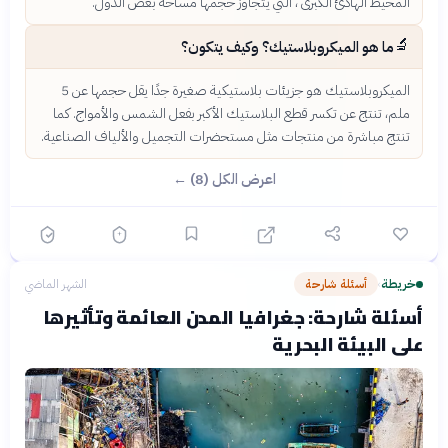
المحيط الهادئ الكبرى'، التي يتجاوز حجمها مساحة بعض الدول.
🔬
ما هو الميكروبلاستيك؟ وكيف يتكون؟
الميكروبلاستيك هو جزيئات بلاستيكية صغيرة جدًا يقل حجمها عن 5
ملم، تنتج عن تكسر قطع البلاستيك الأكبر بفعل الشمس والأمواج. كما
تنتج مباشرة من منتجات مثل مستحضرات التجميل والألياف الصناعية.
اعرض الكل (8) ←
خريطة
أسئلة شارحة
الشهر الماضي
›
أسئلة شارحة: جغرافيا المدن العائمة وتأثيرها
على البيئة البحرية