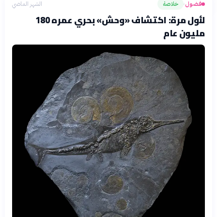
فضول
خلاصة
الشهر الماضي
›
لأول مرة: اكتشاف «وحش» بحري عمره 180
مليون عام