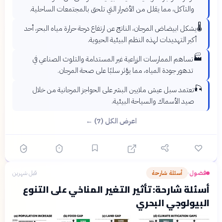
والتآكل، مما يقلل من الأضرار التي تلحق بالمجتمعات الساحلية.
🌡️
يشكل ابيضاض المرجان، الناتج عن ارتفاع درجة حرارة مياه البحر، أحد
أكبر التهديدات لهذه النظم البيئية الحيوية.
🏭
تساهم الممارسات الزراعية غير المستدامة والتلوث الصناعي في
تدهور جودة المياه، مما يؤثر سلبًا على صحة المرجان.
🎣
تعتمد سبل عيش ملايين البشر على الحواجز المرجانية من خلال
صيد الأسماك والسياحة البيئية.
اعرض الكل (7) ←
فضول
أسئلة شارحة
قبل شهرين
›
أسئلة شارحة: تأثير التغير المناخي على التنوع
البيولوجي البحري