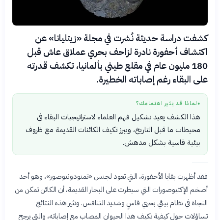
كشفت دراسة حديثة نُشرت في مجلة «زيتليانا» عن
اكتشاف أحفورة نادرة لزاحف بحري عملاق عاش قبل
180 مليون عام في مقلع طيني بألمانيا، تكشف قدرته
على البقاء رغم إصاباته الخطيرة.
لماذا قد يثير اهتمامك؟
●
هذا الكشف يعيد تشكيل فهم العلماء لاستراتيجيات البقاء في
محيطات ما قبل التاريخ، ويبرز تكيف الكائنات القديمة مع ظروف
بيئية قاسية بشكل مدهش.
فقد أظهرت بقايا الأحفورة، التي تعود لجنس «تمنودونتوصور»، وهو أحد
أضخم الإكثيوصورات التي سيطرت على البحار القديمة، أن الكائن تمكن من
النجاة في نظام بيئي بحري قاسٍ وشديد التنافس. وتثير هذه النتائج
تساؤلات حول كيفية تكيف هذا الحيوان المصاب مع إصاباته، والتي يرجح