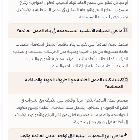
أو هياكل تطفو على سطح الماء. تزداد أهميتها كحلول لمواجهة ارتفاع
منسوب سطح البحر والازدحام السكاني في المدن الساحلية، بالإضافة إلى
توفير فرص للتنمية المستدامة.
🏗️
ما هي التقنيات الأساسية المستخدمة في بناء المدن العائمة؟
تعتمد المدن العائمة على تقنيات بناء متقدمة تشمل استخدام منصات
عائمة مصنوعة من مواد خفيفة ومتينة مثل الخرسانة المسلحة والصلب
المركب. كما تتطلب أنظمة تثبيت مرنة لمواجهة الأمواج والتيارات
البحرية، وأنظمة متكاملة لإدارة النفايات والمياه.
⛈️
كيف تتكيف المدن العائمة مع الظروف الجوية والمناخية
المختلفة؟
تصمم المدن العائمة لتكون مرنة وقادرة على التكيف مع التغيرات في
الظروف الجوية والمناخية. يشمل ذلك استخدام أنظمة ترسيخ مقاومة
للعواصف، وتصميمات معمارية تقلل من تأثير الرياح والأمواج، بالإضافة
إلى أنظمة عزل حراري ومائي متطورة.
🐠
ما هي أبرز التحديات البيئية التي تواجه المدن العائمة وكيف