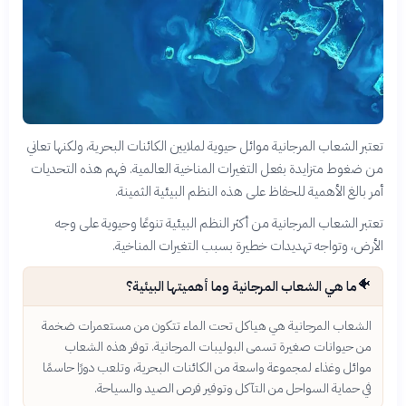
تعتبر الشعاب المرجانية موائل حيوية لملايين الكائنات البحرية، ولكنها تعاني
من ضغوط متزايدة بفعل التغيرات المناخية العالمية. فهم هذه التحديات
أمر بالغ الأهمية للحفاظ على هذه النظم البيئية الثمينة.
تعتبر الشعاب المرجانية من أكثر النظم البيئية تنوعًا وحيوية على وجه
الأرض، وتواجه تهديدات خطيرة بسبب التغيرات المناخية.
🐠
ما هي الشعاب المرجانية وما أهميتها البيئية؟
الشعاب المرجانية هي هياكل تحت الماء تتكون من مستعمرات ضخمة
من حيوانات صغيرة تسمى البوليبات المرجانية. توفر هذه الشعاب
موائل وغذاء لمجموعة واسعة من الكائنات البحرية، وتلعب دورًا حاسمًا
في حماية السواحل من التآكل وتوفير فرص الصيد والسياحة.