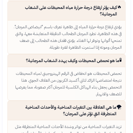
🔥
كيف يؤثر ارتفاع درجة حرارة مياه المحيطات على الشعاب
المرجانية؟
يؤدي ارتفاع درجة حرارة المياه إلى ظاهرة تعرف باسم "ابيضاض المرجان".
في هذه الظاهرة، تطرد المرجان الطحالب الدقيقة المتعايشة معها، والتي
تمنحها ألوانها وتوفر لها الغذاء. يؤدي فقدان هذه الطحالب إلى ضعف
المرجان وموته إذا استمرت الظاهرة لفترة طويلة.
🧪
ما هو تحمض المحيطات وكيف يهدد الشعاب المرجانية؟
تحمض المحيطات هو انخفاض في الرقم الهيدروجيني لمياه المحيطات
نتيجة امتصاصها الزائد لثاني أكسيد الكربون من الغلاف الجوي. هذا
التحمض يجعل بناء الهياكل الكلسية للمرجان أكثر صعوبة، مما يعرضها
للضعف والانهيار.
🌪️
ما هي العلاقة بين التغيرات المناخية والأحداث المناخية
المتطرفة التي تؤثر على المرجان؟
تزيد التغيرات المناخية من تواتر وشدة الأحداث المناخية المتطرفة مثل