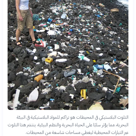
التلوث البلاستيكي في المحيطات هو تراكم للمواد البلاستيكية في البيئة
البحرية، مما يؤثر سلبًا على الحياة البحرية والنظم البيئية. ينتشر هذا التلوث
عبر التيارات المحيطية ليغطي مساحات شاسعة من المحيطات.