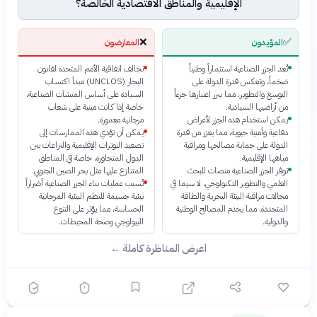
الإقليمية والمناطق الاقتصادية الخالصة؟
❌
✅
المؤيدون
المعارضون
تُعد الجزر الصناعية استثماراً وطنياً
تخالف اتفاقية الأمم المتحدة لقانون
ضخماً، وتعكس قدرة الدولة على
البحار (UNCLOS) مبدأ اكتساب
التوسع والتطوير، مما يبرر اعتبارها جزءاً
السيادة على أساس المنشآت الصناعية،
من أراضيها السيادية.
خاصة إذا كانت مبنية على شعاب
يمكن استخدام هذه الجزر لأغراض
مرجانية مغمورة.
دفاعية وأمنية حيوية، مما يعزز من قدرة
يمكن أن تؤدي هذه الممارسات إلى
الدولة على حماية مصالحها ومراقبة
تصعيد التوترات الإقليمية والنزاعات بين
مياهها الإقليمية.
الدول المتجاورة، خاصة في المناطق
توفر الجزر الصناعية منصات للبحث
المتنازع عليها مثل بحر الصين الجنوبي.
العلمي والتطوير التكنولوجي، لا سيما في
تُسبب عمليات بناء الجزر الصناعية أضراراً
مجالات مراقبة البيئة البحرية والطاقة
بيئية جسيمة للنظم البيئية المرجانية
المتجددة، مما يخدم المصالح الوطنية
الحساسة، مما يؤثر على التنوع
والدولية.
البيولوجي وصحة المحيطات.
اعرض المناظرة كاملة ←