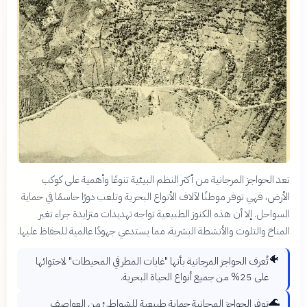
تعد الحواجز المرجانية من أكثر النظم البيئية تنوعًا وأهمية على كوكب
الأرض، فهي توفر موطنًا لآلاف الأنواع البحرية وتلعب دورًا حاسمًا في حماية
السواحل. إلا أن هذه الكنوز الطبيعية تواجه تهديدات متزايدة جراء تغير
المناخ والتلوث والأنشطة البشرية، مما يستدعي جهودًا عالمية للحفاظ عليها.
🐠
تُعرف الحواجز المرجانية بأنها "غابات المطر في المحيطات" لاحتوائها
على 25% من جميع أنواع الحياة البحرية.
🌊
توفر الحواجز المرجانية حماية طبيعية للشواطئ من العواصف