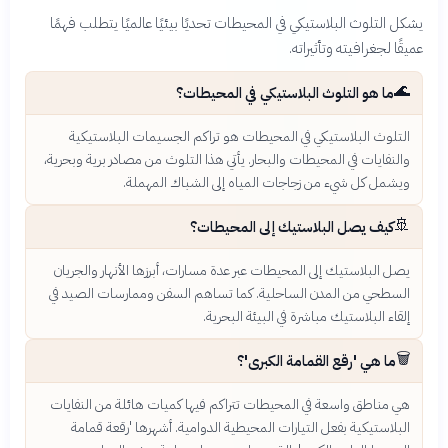
يشكل التلوث البلاستيكي في المحيطات تحديًا بيئيًا عالميًا يتطلب فهمًا
عميقًا لجغرافيته وتأثيراته.
🌊
ما هو التلوث البلاستيكي في المحيطات؟
التلوث البلاستيكي في المحيطات هو تراكم الجسيمات البلاستيكية
والنفايات في المحيطات والبحار. يأتي هذا التلوث من مصادر برية وبحرية،
ويشمل كل شيء من زجاجات المياه إلى الشباك المهملة.
🚢
كيف يصل البلاستيك إلى المحيطات؟
يصل البلاستيك إلى المحيطات عبر عدة مسارات، أبرزها الأنهار والجريان
السطحي من المدن الساحلية. كما تساهم السفن وممارسات الصيد في
إلقاء البلاستيك مباشرة في البيئة البحرية.
🗑️
ما هي 'رقع القمامة الكبرى'؟
هي مناطق واسعة في المحيطات تتراكم فيها كميات هائلة من النفايات
البلاستيكية بفعل التيارات المحيطية الدوامية. أشهرها 'رقعة قمامة