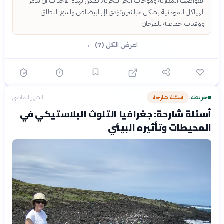
العواصف المدارية وموجات الحر البحرية. يمكن لهذه الأحداث أن تدمر
الهياكل المرجانية بشكل مباشر وتؤدي إلى ابيضاض واسع النطاق
ووفيات جماعية للمرجان.
اعرض الكل (7) ←
خريطة
أسئلة شارحة
الشهر الماضي
›
أسئلة شارحة: جغرافيا التلوث البلاستيكي في
المحيطات وتأثيره البيئي