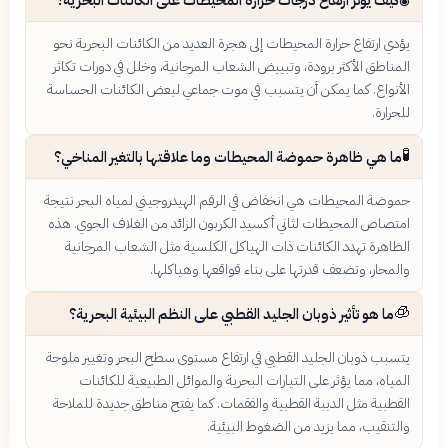
كيف يؤثر ارتفاع درجات حرارة المحيطات على الكائنات البحرية؟
يؤدي ارتفاع حرارة المحيطات إلى هجرة العديد من الكائنات البحرية نحو
المناطق الأكثر برودة، وتبييض الشعاب المرجانية، وخلل في دورات تكاثر
الأنواع. كما يمكن أن يتسبب في موت جماعي لبعض الكائنات الحساسة
للحرارة.
🧪
ما هي ظاهرة حموضة المحيطات وما علاقتها بالتغير المناخي؟
حموضة المحيطات هي انخفاض في الرقم الهيدروجيني لمياه البحر نتيجة
امتصاص المحيطات لثاني أكسيد الكربون الزائد من الغلاف الجوي. هذه
الظاهرة تهدد الكائنات ذات الهياكل الكلسية مثل الشعاب المرجانية
والمحار، وتضعف قدرتها على بناء قواقعها وهياكلها.
🧊
ما هو تأثير ذوبان الجليد القطبي على النظم البيئية البحرية؟
يتسبب ذوبان الجليد القطبي في ارتفاع مستوى سطح البحر وتغيير ملوحة
المياه، مما يؤثر على التيارات البحرية والموائل الطبيعية للكائنات
القطبية مثل الدببة القطبية والفقمات. كما يفتح مناطق جديدة للملاحة
والتنقيب، مما يزيد من الضغوط البيئية.