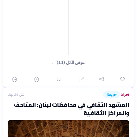
اعرض الكل (11) ←
مرايا
خريطة
قبل 26 يومًا
›
المشهد الثقافي في محافظات لبنان: المتاحف
والمراكز الثقافية