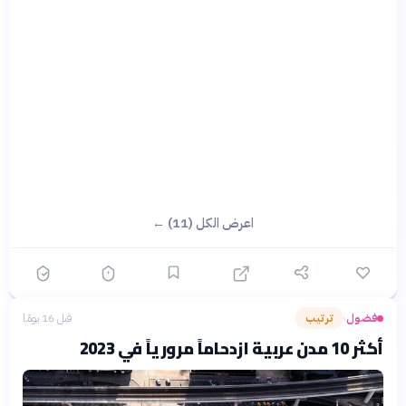
اعرض الكل (11) ←
فضول
ترتيب
قبل 16 يومًا
›
أكثر 10 مدن عربية ازدحاماً مرورياً في 2023