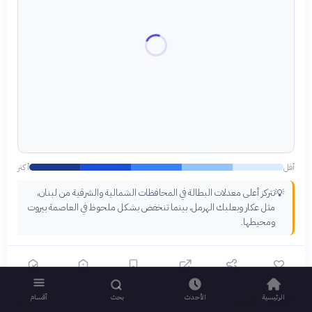
أقل
أكثر
تتركز أعلى معدلات البطالة في المحافظات الشمالية والشرقية من لبنان،
💡
مثل عكار وبعلبك الهرمل، بينما تنخفض بشكل ملحوظ في العاصمة بيروت
ومحيطها.
الرئيسية
الأحدث
بحث
أقسام
فضول
ترتيب
الشهر الماضي
›