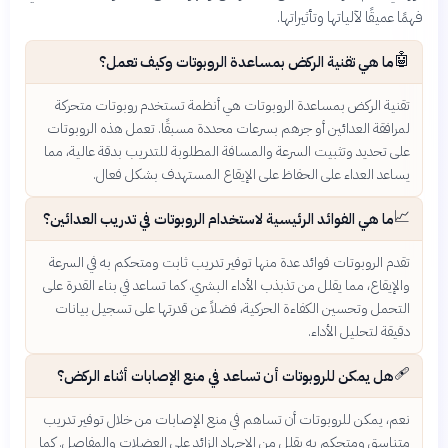
فهمًا عميقًا لآلياتها وتأثيراتها.
🤖
ما هي تقنية الركض بمساعدة الروبوتات وكيف تعمل؟
تقنية الركض بمساعدة الروبوتات هي أنظمة تستخدم روبوتات متحركة
لمرافقة العدائين أو جرهم بسرعات محددة مسبقًا. تعمل هذه الروبوتات
على تحديد وتثبيت السرعة والمسافة المطلوبة للتدريب بدقة عالية، مما
يساعد العداء على الحفاظ على الإيقاع المستهدف بشكل فعال.
📈
ما هي الفوائد الرئيسية لاستخدام الروبوتات في تدريب العدائين؟
تقدم الروبوتات فوائد عدة منها توفير تدريب ثابت ومتحكم به في السرعة
والإيقاع، مما يقلل من تذبذب الأداء البشري. كما تساعد في بناء القدرة على
التحمل وتحسين الكفاءة الحركية، فضلاً عن قدرتها على تسجيل بيانات
دقيقة لتحليل الأداء.
🩹
هل يمكن للروبوتات أن تساعد في منع الإصابات أثناء الركض؟
نعم، يمكن للروبوتات أن تساهم في منع الإصابات من خلال توفير تدريب
متناسق ومتحكم به يقلل من الإجهاد الزائد على العضلات والمفاصل. كما