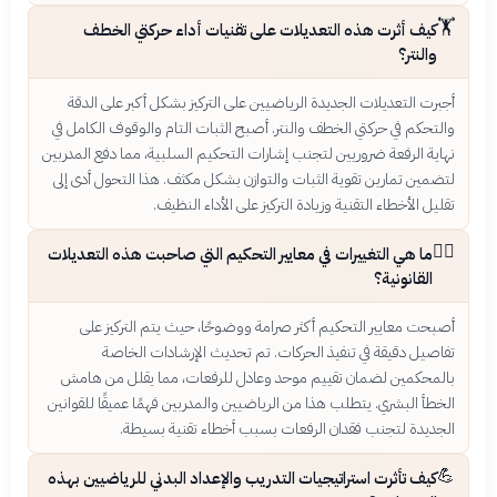
🏋️
كيف أثرت هذه التعديلات على تقنيات أداء حركتي الخطف
والنتر؟
أجبرت التعديلات الجديدة الرياضيين على التركيز بشكل أكبر على الدقة
والتحكم في حركتي الخطف والنتر. أصبح الثبات التام والوقوف الكامل في
نهاية الرفعة ضروريين لتجنب إشارات التحكيم السلبية، مما دفع المدربين
لتضمين تمارين تقوية الثبات والتوازن بشكل مكثف. هذا التحول أدى إلى
تقليل الأخطاء التقنية وزيادة التركيز على الأداء النظيف.
👨‍⚖️
ما هي التغييرات في معايير التحكيم التي صاحبت هذه التعديلات
القانونية؟
أصبحت معايير التحكيم أكثر صرامة ووضوحًا، حيث يتم التركيز على
تفاصيل دقيقة في تنفيذ الحركات. تم تحديث الإرشادات الخاصة
بالمحكمين لضمان تقييم موحد وعادل للرفعات، مما يقلل من هامش
الخطأ البشري. يتطلب هذا من الرياضيين والمدربين فهمًا عميقًا للقوانين
الجديدة لتجنب فقدان الرفعات بسبب أخطاء تقنية بسيطة.
💪
كيف تأثرت استراتيجيات التدريب والإعداد البدني للرياضيين بهذه