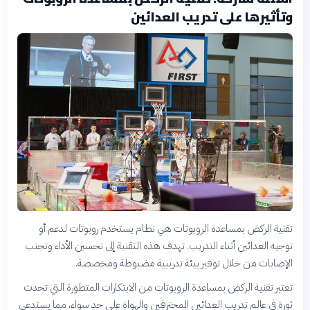
وتأثيرها على تدريب العدائين
تقنية الركض بمساعدة الروبوتات هي نظام يستخدم روبوتات لدعم أو
توجيه العدائين أثناء التدريب. تهدف هذه التقنية إلى تحسين الأداء وتجنب
الإصابات من خلال توفير بيئة تدريبية مضبوطة ومخصصة.
تعتبر تقنية الركض بمساعدة الروبوتات من الابتكارات المتطورة التي تحدث
ثورة في عالم تدريب العدائين المحترفين والهواة على حد سواء، مما يستدعي