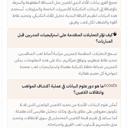
تجمع الفرق بيانات الأداء البدني للاعبين مثل المسافة المقطوعة والسرعة،
بالإضافة إلى البيانات التكتيكية كالتمريرات الناجحة والمراوغات. تُستخدم
هذه البيانات لتقييم اللياقة البدنية، تحليل الأداء التكتيكي، وتحديد نقاط
القوة والضعف لكل لاعب وفريق.
🧠
كيف تؤثر التحليلات المتقدمة على استراتيجيات المدربين قبل
المباريات؟
تسمح التحليلات المتقدمة للمدربين بدراسة أنماط لعب المنافسين،
تحديد نقاط ضعفهم، وتوقع تحركاتهم. بناءً على هذه المعلومات، يمكن
للمدربين صياغة خطط تكتيكية مفصلة واستراتيجيات لعب محددة
لمواجهة كل خصم بفعالية.
scouts
ما هو دور علوم البيانات في عملية اكتشاف المواهب
وانتقالات اللاعبين؟
تُمكن علوم البيانات الأندية من تحديد اللاعبين الواعدين الذين قد لا
يكونون معروفين على نطاق واسع، وذلك بتحليل مقاييس أداء مفصلة.
كما تساعد في تقييم قيمة اللاعبين المحتملين في سوق الانتقالات وتحديد
مدى ملاءمتهم لأسلوب لعب الفريق واحتياجاته.