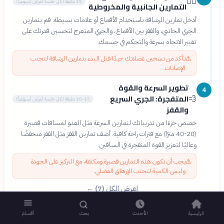
🤸‍♂️
15 دقيقة لكل جلسة (مرتين أسبوعياً)
التمارين الجانبية والمخروطية
أدخل تمارين الرشاقة باستخدام الأقماع أو علامات بسيطة. قم بتمارين
الجري الجانبي، والقفز بين الأقماع، والجري المتعرج لتحسين قدرتك على
تغيير الاتجاه بسرعة والتحكم في جسمك.
⚠️
تأكد من تسخين عضلاتك جيدًا قبل البدء بتمارين الرشاقة لتجنب
الإصابات.
تطوير السرعة والقوة
4
المتفجرة: الجري السريع
💨
10-15 دقيقة لكل جلسة (مرتين أسبوعياً)
والقفز
خصص جزءًا من تدريباتك لتمارين السرعة مثل العدو لمسافات قصيرة
(20-40 مترًا) مع فترات راحة كافية. أضف تمارين القفز مثل القفز منخفضًا
وعاليًا لتعزيز القوة المتفجرة في الساقين.
⚠️
يجب أن تكون هذه التمارين قصيرة ومكثفة، مع التركيز على الجودة
وليس الكمية لتجنب الإرهاق العضلي.
اعرض الكل (7) ←
الرئيسية
الأحدث
بحث
أقسام