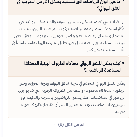
🚴
ما هي أنواع الرياضات التي تستفيد بشكل أكبر من التدريب في
النفق الهوائي؟
الرياضات التي تعتمد بشكل كبير على السرعة والديناميكا الهوائية هي
الأكثر استفادة. تشمل هذه الرياضات ركوب الدراجات، التزلج، سباقات
المضمار والميدان (خاصة العدو والقفز الطويل)، الفورمولا 1، وحتى بعض
جوانب السباحة. أي رياضة يمثل فيها تقليل مقاومة الهواء عاملاً حاسماً في
الأداء تستفيد بشكل كبير.
☀️
كيف يمكن للنفق الهوائي محاكاة الظروف البيئية المختلفة
لمساعدة الرياضيين؟
يمكن للنفق الهوائي التحكم في سرعة تدفق الهواء، ودرجة الحرارة، وحتى
الرطوبة، لمحاكاة مجموعة واسعة من الظروف الجوية التي قد يواجهها
الرياضي في المنافسات. هذا يسمح للرياضيين بالتدرب والتكيف مع
سيناريوهات مختلفة دون الحاجة إلى السفر أو الانتظار لظروف جوية
معينة.
اعرض الكل (8) ←