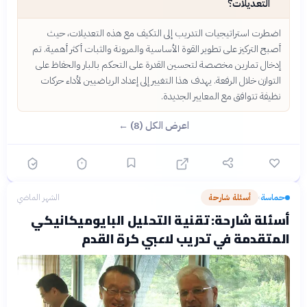
التعديلات؟
اضطرت استراتيجيات التدريب إلى التكيف مع هذه التعديلات، حيث
أصبح التركيز على تطوير القوة الأساسية والمرونة والثبات أكثر أهمية. تم
إدخال تمارين مخصصة لتحسين القدرة على التحكم بالبار والحفاظ على
التوازن خلال الرفعة. يهدف هذا التغيير إلى إعداد الرياضيين لأداء حركات
نظيفة تتوافق مع المعايير الجديدة.
اعرض الكل (8) ←
حماسة
أسئلة شارحة
الشهر الماضي
›
أسئلة شارحة: تقنية التحليل البايوميكانيكي
المتقدمة في تدريب لاعبي كرة القدم