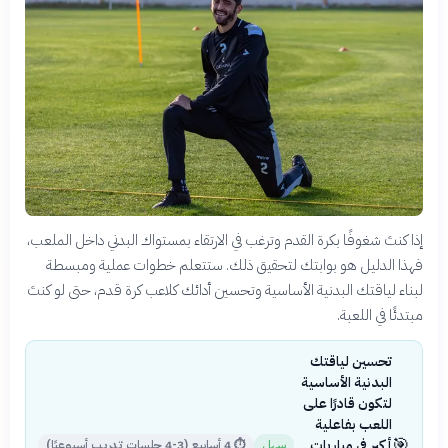
إذا كنتَ شغوفًا بكرة القدم وترغب في الارتقاء بمستواك البدني داخل الملعب،
فهذا الدليل هو بوابتك لتحقيق ذلك. ستتعلم خطوات عملية ومبسطة
لبناء لياقتك البدنية الأساسية وتحسين أدائك كلاعب كرة قدم، حتى لو كنتَ
مبتدئًا في اللعبة.
تحسين لياقتك
البدنية الأساسية
لتكون قادرًا على
اللعب بفاعلية
🎯
أكبر في مباريات
سهل
⏱
4 أسابيع (3-4 جلسات تدريب أسبوعيًا)