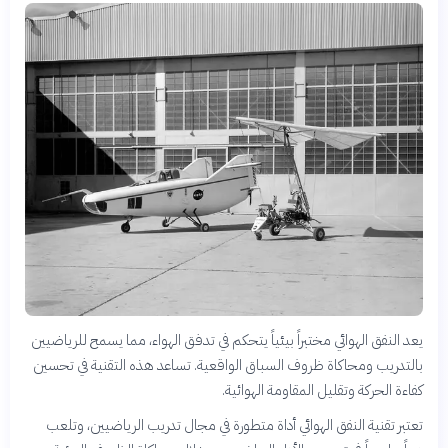
يعد النفق الهوائي مختبراً بيئياً يتحكم في تدفق الهواء، مما يسمح للرياضيين
بالتدريب ومحاكاة ظروف السباق الواقعية. تساعد هذه التقنية في تحسين
كفاءة الحركة وتقليل المقاومة الهوائية.
تعتبر تقنية النفق الهوائي أداة متطورة في مجال تدريب الرياضيين، وتلعب