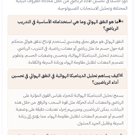
دوراً حاسماً في تحسين الأداء الرياضي من خلال محاكاة الظروف البيئية
المختلفة وتحليل الاستجابات الفسيولوجية.
🌬️
ما هو النفق الهوائي وما هي استخداماته الأساسية في التدريب
الرياضي؟
النفق الهوائي هو مرفق بحثي وهندسي يُستخدم لإنتاج تدفق هوائي متحكم
فيه حول جسم ما، مثل رياضي أو معدات رياضية. في التدريب الرياضي،
يُستخدم لتحليل الديناميكا الهوائية، وتحسين وضعيات الجسم، وتطوير
تصميم المعدات لتقليل مقاومة الهواء وزيادة السرعة والكفاءة.
📊
كيف يساهم تحليل الديناميكا الهوائية في النفق الهوائي في تحسين
أداء الرياضيين؟
يسمح تحليل الديناميكا الهوائية للخبراء بقياس القوى المؤثرة على
الرياضي والمعدات أثناء الحركة، مثل قوة السحب والرفع. من خلال هذه
البيانات، يمكن للرياضيين ومدربيهم إجراء تعديلات دقيقة على وضعية
الجسم أو تصميم المعدات لتقليل مقاومة الهواء، مما يؤدي إلى زيادة
السرعة وتقليل الجهد المبذول.