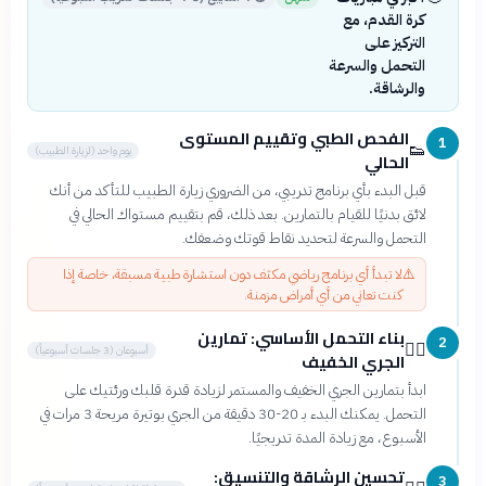
كرة القدم، مع
التركيز على
التحمل والسرعة
والرشاقة.
الفحص الطبي وتقييم المستوى
1
👟
يوم واحد (لزيارة الطبيب)
الحالي
قبل البدء بأي برنامج تدريبي، من الضروري زيارة الطبيب للتأكد من أنك
لائق بدنيًا للقيام بالتمارين. بعد ذلك، قم بتقييم مستواك الحالي في
التحمل والسرعة لتحديد نقاط قوتك وضعفك.
⚠️
لا تبدأ أي برنامج رياضي مكثف دون استشارة طبية مسبقة، خاصة إذا
كنت تعاني من أي أمراض مزمنة.
بناء التحمل الأساسي: تمارين
2
🏃‍♂️
أسبوعان (3 جلسات أسبوعياً)
الجري الخفيف
ابدأ بتمارين الجري الخفيف والمستمر لزيادة قدرة قلبك ورئتيك على
التحمل. يمكنك البدء بـ 20-30 دقيقة من الجري بوتيرة مريحة 3 مرات في
الأسبوع، مع زيادة المدة تدريجيًا.
تحسين الرشاقة والتنسيق:
3