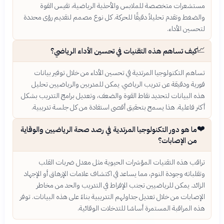
مستشعرات متخصصة للملابس والأحذية الرياضية، تقيس القوة
والضغط وتقدم تحليلاً دقيقًا للحركة. كل نوع مصمم لتقديم رؤى محددة
لتحسين الأداء.
📈
كيف تساهم هذه التقنيات في تحسين الأداء الرياضي؟
تساهم التكنولوجيا المرتدية في تحسين الأداء من خلال توفير بيانات
فورية ودقيقة عن تدريب الرياضي. يمكن للمدربين والرياضيين تحليل
هذه البيانات لتحديد نقاط القوة والضعف، وتعديل برامج التدريب بشكل
أكثر فاعلية. هذا يسمح بتحقيق أقصى استفادة من كل جلسة تدريبية.
❤️
ما هو دور التكنولوجيا المرتدية في رصد صحة الرياضيين والوقاية
من الإصابات؟
تراقب هذه التقنيات المؤشرات الحيوية مثل معدل ضربات القلب
وتقلباته وجودة النوم، مما يساعد في اكتشاف علامات الإرهاق أو الإجهاد
الزائد. يمكن للرياضيين تجنب الإفراط في التدريب والحد من مخاطر
الإصابات من خلال تعديل جداولهم التدريبية بناءً على هذه البيانات. توفر
هذه المراقبة المستمرة أساسًا للتدخلات الوقائية.