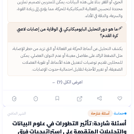
الجري، أو القفز. بناءً على هذه البيانات، يمكن للمدربين تصميم تمارين
محددة لتحسين الفعالية الميكانيكية للحركة، مما يؤدي إلى زيادة القوة،
والسرعة، والدقة في الأداء.
🩹
ما هو دور التحليل البايوميكانيكي في الوقاية من إصابات لاعبي
كرة القدم؟
يكشف التحليل عن أنماط الحركة غير الفعالة أو التي تزيد من خطر الإصابة،
مثل الضغط الزائد على مفاصل معينة أو عدم التوازن العضلي. يمكن
للمحللين تقديم توصيات لتعديل هذه الأنماط، أو تقوية العضلات
الضعيفة، أو تغيير الأحذية لتقليل احتمالية حدوث الإصابات.
اعرض الكل (7) ←
حماسة
أسئلة شارحة
الشهر الماضي
›
أسئلة شارحة: تأثير التطورات في علوم البيانات
والتحليلات المتقدمة على استراتيجيات فرق