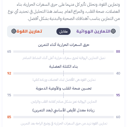
وتمارين القوة، ونحلل تأثير كل منهما على حرق السعرات الحرارية، بناء
العضلات، صحة القلب، والمزاج العام. يساعد هذا التحليل في تحديد أي نوع
من التمارين يناسب أهدافك الصحية والبدنية بشكل أفضل.
🔴
🔵
التمارين الهوائية
تمارين القوة
مقابل
حرق السعرات الحرارية أثناء التمرين
65
88
تميل التمارين الهوائية لحرق سعرات حرارية أعلى أثناء النشاط المباشر.
بناء الكتلة العضلية
92
40
تمارين القوة هي الأفضل لبناء العضلات وزيادة كتلتها.
تحسين صحة القلب والأوعية الدموية
75
95
التمارين الهوائية تعزز بشكل مباشر كفاءة القلب والرئتين.
زيادة معدل الأيض الأساسي (بعد التمرين)
85
60
تمارين القوة تزيد من حرق السعرات الحرارية في وضع الراحة بعد التمرين.