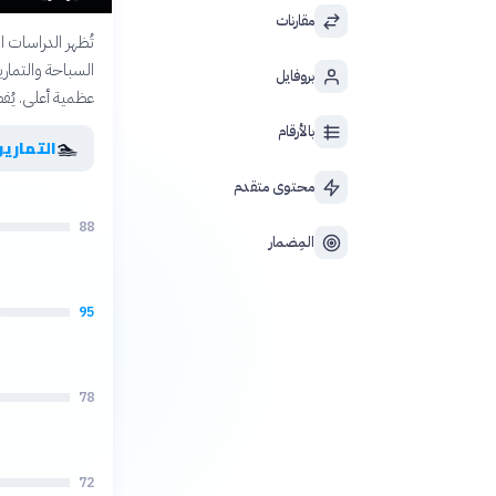
مقارنات
تُظهر الدراسات ا
السباحة والتماري
بروفايل
عظمية أعلى. يُف
بالأرقام
🏊
التمارين
محتوى متقدم
88
المِضمار
95
78
72