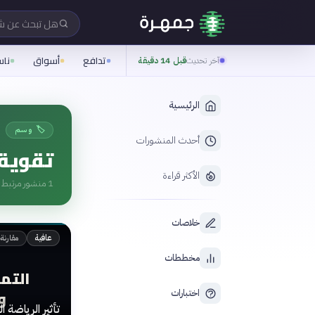
هل تبحث عن 
تدافع
أسواق
نا
آخر تحديث
قبل 14 دقيقة
الرئيسية
🏷️ وسم
أحدث المنشورات
تقوية 
الأكثر قراءة
1
منشور مرتبط ب
خلاصات
مقارنة
عافية
مخططات
التما
و
اختبارات
تأثير الرياضة 