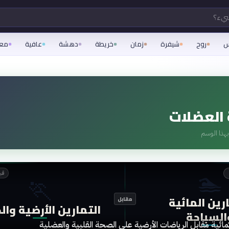
شيء؟
س
روح
شيفرة
زمان
خريطة
دهشة
عافية
مع
العضلات
هذا الوسم
🏊
قبل 3
🏃
رين المائية
مقابل
التمارين الأرضية وال
السباحة
المائية مقابل الرياضات الأرضية على الصحة القلبية والعضلية