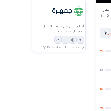
تتميز
 وكثافة
أخبار تهمك ومعلومات تفيدك حول كل
شيء وعلى مدار الساعة
🏃
ي
من نحن
اتصل بنا
الشروط
الخصوصية
الكوكيز
92
65
89
91