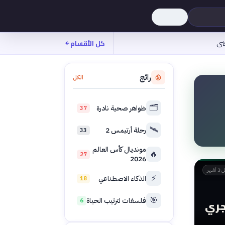
نى
كل الأقسام
رائج
الكل
🗂️
ظواهر صحية نادرة
37
🛰️
رحلة أرتيمس 2
33
مونديال كأس العالم
🔥
27
2026
 أشهر
⚡
الذكاء الاصطناعي
18
🎯
فلسفات لترتيب الحياة
6
جري