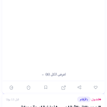
اعرض الكل (8) ←
فضول
بالأرقام
قبل 13 يومًا
›