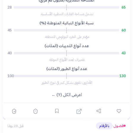
المساحة التقديرية (مليون كم مربع)
28
65
تشمل مساحة الغابات المطيرة الأساسية.
نسبة الأنواع النباتية المتوطنة (%)
45
60
مؤشر على التفرد البيولوجي للمنطقة.
عدد أنواع الثدييات (المئات)
40
43
تقديرات لعدد الأنواع الموثقة.
عدد أنواع الطيور (المئات)
100
130
الأمازون تتفوق بشكل كبير في تنوع الطيور.
اعرض الكل (7) ←
فضول
بالأرقام
قبل 28 يومًا
›