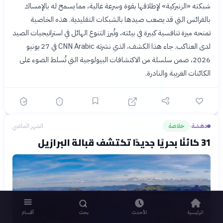
شبكته «الزنبركية» لإطلاقها بقوة وسرعة عالية، مما يسمح له بالإمساك
بالفرائس التي قد يصعب صيدها بالشبكات التقليدية. هذه الخاصية
تمنحه ميزة تنافسية كبيرة في بيئته، وتُبرز التنوع الهائل في استراتيجيات الصيد
لدى العناكب. جاء هذا الكشف، الذي نشرته CNN Arabic في 27 يونيو
2026، ضمن سلسلة من الاكتشافات البيولوجية التي تُسلط الضوء على
الكائنات الغريبة والنادرة.
دهشة
خلاصة
الشهر الماضي
›
31 كائنًا بحريًا جديدًا تكتشف قبالة البرازيل
الرئيسية
الأحدث
بحث
أقسام