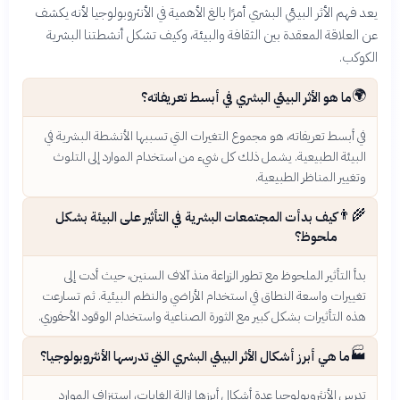
يعد فهم الأثر البيئي البشري أمرًا بالغ الأهمية في الأنثروبولوجيا لأنه يكشف
عن العلاقة المعقدة بين الثقافة والبيئة، وكيف تشكل أنشطتنا البشرية
الكوكب.
🌍
ما هو الأثر البيئي البشري في أبسط تعريفاته؟
في أبسط تعريفاته، هو مجموع التغيرات التي تسببها الأنشطة البشرية في
البيئة الطبيعية. يشمل ذلك كل شيء من استخدام الموارد إلى التلوث
وتغيير المناظر الطبيعية.
👨‍🌾
كيف بدأت المجتمعات البشرية في التأثير على البيئة بشكل
ملحوظ؟
بدأ التأثير الملحوظ مع تطور الزراعة منذ آلاف السنين، حيث أدت إلى
تغييرات واسعة النطاق في استخدام الأراضي والنظم البيئية. ثم تسارعت
هذه التأثيرات بشكل كبير مع الثورة الصناعية واستخدام الوقود الأحفوري.
🏭
ما هي أبرز أشكال الأثر البيئي البشري التي تدرسها الأنثروبولوجيا؟
تدرس الأنثروبولوجيا عدة أشكال أبرزها إزالة الغابات، استنزاف الموارد