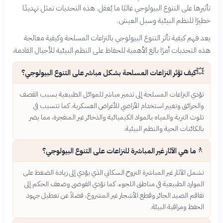
تأثيرها على التنوع البيولوجي غالبًا ما يُغفل. هذه التحديات تمثل تهديدًا
خطيرًا للنظم البيئية وسبل العيش.
يعد فهم كيفية تأثر التنوع البيولوجي بالنزاعات المسلحة وكيفية معالجة
هذه التحديات أمرًا بالغ الأهمية للحفاظ على النظم البيئية للأجيال القادمة.
💥
كيف تؤثر النزاعات المسلحة بشكل مباشر على التنوع البيولوجي؟
تؤدي النزاعات المسلحة إلى تدمير مباشر للموائل الطبيعية بسبب القصف
والحرائق وتغيير استخدام الأراضي للأغراض العسكرية. كما تتسبب في
تلوث التربة والمياه بالمواد الكيميائية والذخائر غير المنفجرة، مما يضر
بالكائنات الحية والنظم البيئية.
🚶
ما هي الآثار غير المباشرة للنزاعات على التنوع البيولوجي؟
تشمل الآثار غير المباشرة النزوح السكاني الذي يؤدي إلى زيادة الضغط على
الموارد الطبيعية في مناطق اللجوء. كما تؤدي الفوضى وضعف الحكم إلى
تفاقم الصيد الجائر وقطع الأشجار غير المشروع، فضلاً عن تعطيل جهود
الحفظ ومراقبة البيئة.