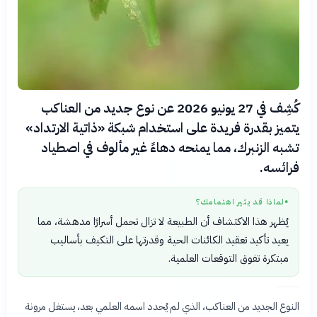
كُشِف في 27 يونيو 2026 عن نوع جديد من العناكب
يتميز بقدرة فريدة على استخدام شبكة «ذاتية الارتداد»
تشبه الزنبرك، مما يمنحه دهاءً غير مألوف في اصطياد
فرائسه.
لماذا قد يثير اهتمامك؟
●
يُظهر هذا الاكتشاف أن الطبيعة لا تزال تحمل أسرارًا مدهشة، مما
يعيد تأكيد تعقيد الكائنات الحية وقدرتها على التكيف بأساليب
مبتكرة تفوق التوقعات العلمية.
النوع الجديد من العناكب، الذي لم يُحدد اسمه العلمي بعد، يستغل مرونة