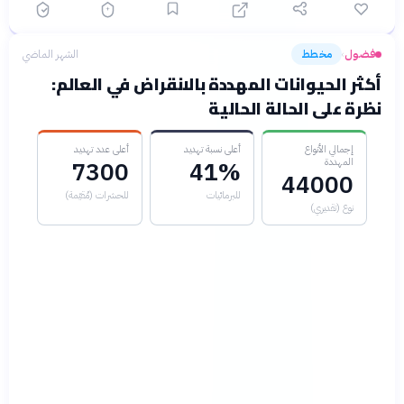
فضول
مخطط
الشهر الماضي
›
أكثر الحيوانات المهددة بالانقراض في العالم:
نظرة على الحالة الحالية
إجمالي الأنواع
أعلى نسبة تهديد
أعلى عدد تهديد
المهددة
7300
41%
44000
للبرمائيات
للحشرات (مُقيّمة)
نوع (تقديري)