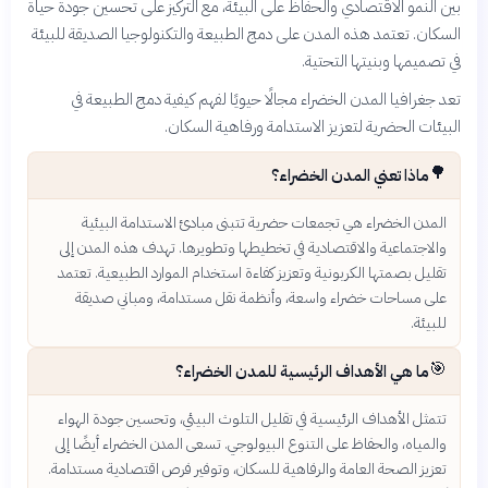
بين النمو الاقتصادي والحفاظ على البيئة، مع التركيز على تحسين جودة حياة
السكان. تعتمد هذه المدن على دمج الطبيعة والتكنولوجيا الصديقة للبيئة
في تصميمها وبنيتها التحتية.
تعد جغرافيا المدن الخضراء مجالًا حيويًا لفهم كيفية دمج الطبيعة في
البيئات الحضرية لتعزيز الاستدامة ورفاهية السكان.
🌳
ماذا تعني المدن الخضراء؟
المدن الخضراء هي تجمعات حضرية تتبنى مبادئ الاستدامة البيئية
والاجتماعية والاقتصادية في تخطيطها وتطويرها. تهدف هذه المدن إلى
تقليل بصمتها الكربونية وتعزيز كفاءة استخدام الموارد الطبيعية. تعتمد
على مساحات خضراء واسعة، وأنظمة نقل مستدامة، ومباني صديقة
للبيئة.
🎯
ما هي الأهداف الرئيسية للمدن الخضراء؟
تتمثل الأهداف الرئيسية في تقليل التلوث البيئي، وتحسين جودة الهواء
والمياه، والحفاظ على التنوع البيولوجي. تسعى المدن الخضراء أيضًا إلى
تعزيز الصحة العامة والرفاهية للسكان، وتوفير فرص اقتصادية مستدامة.