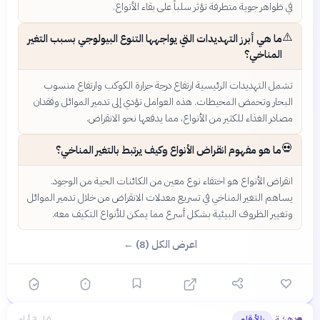
في ظواهر جوية متطرفة تؤثر سلباً على بقاء الأنواع.
⚠️
ما هي أبرز التهديدات التي يواجهها التنوع البيولوجي بسبب التغير
المناخي؟
تشمل التهديدات الرئيسية ارتفاع درجة حرارة الكوكب وارتفاع منسوب
البحار وتحمض المحيطات. هذه العوامل تؤدي إلى تدمير الموائل وفقدان
مصادر الغذاء للكثير من الأنواع، مما يدفعها نحو الانقراض.
💀
ما هو مفهوم انقراض الأنواع وكيف يرتبط بالتغير المناخي؟
انقراض الأنواع هو اختفاء نوع معين من الكائنات الحية من الوجود.
يساهم التغير المناخي في تسريع معدلات الانقراض من خلال تدمير الموائل
وتغيير الظروف البيئية بشكل أسرع مما يمكن للأنواع التكيف معه.
اعرض الكل (8) ←
دهشة
بالأرقام
قبل 3 أيام
›