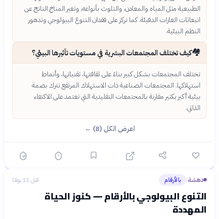
الطبيعية مثل المياه والمعادن، والتلوث بأنواعه، وتغير المناخ الناتج عن
انبعاثات الغازات الدفيئة. كما تركز على فقدان التنوع البيولوجي وتدهور
النظم البيئية.
🏘️
كيف تختلف المجتمعات البشرية في مستويات تأثيرها البيئي؟
تختلف المجتمعات بشكل كبير بناءً على ثقافتها، تقنياتها، وأنماط
استهلاكها. المجتمعات الصناعية ذات الاستهلاك المرتفع تترك بصمة
بيئية أكبر بكثير مقارنة بالمجتمعات التقليدية التي تعتمد على الاكتفاء
الذاتي.
اعرض الكل (8) ←
دهشة
بالأرقام
قبل 11 يومًا
›
التنوع البيولوجي بالأرقام — كنوز الحياة
المهددة