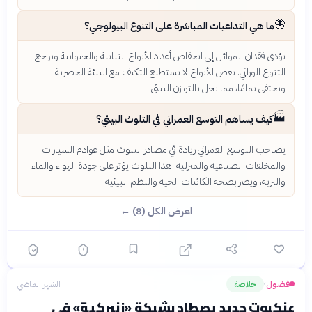
🦋
ما هي التداعيات المباشرة على التنوع البيولوجي؟
يؤدي فقدان الموائل إلى انخفاض أعداد الأنواع النباتية والحيوانية وتراجع
التنوع الوراثي. بعض الأنواع لا تستطيع التكيف مع البيئة الحضرية
وتختفي تمامًا، مما يخل بالتوازن البيئي.
🏭
كيف يساهم التوسع العمراني في التلوث البيئي؟
يصاحب التوسع العمراني زيادة في مصادر التلوث مثل عوادم السيارات
والمخلفات الصناعية والمنزلية. هذا التلوث يؤثر على جودة الهواء والماء
والتربة، ويضر بصحة الكائنات الحية والنظم البيئية.
اعرض الكل (8) ←
فضول
خلاصة
الشهر الماضي
›
عنكبوت جديد يصطاد بشبكة «زنبركية» في