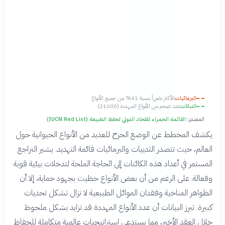
البرمائيات
الأكثر تضرراً بنسبة 41% من جميع الأنواع
النباتات
عدد ضخم من الأنواع المهددة (21000)
المصدر:
القائمة الحمراء للاتحاد الدولي لحفظ الطبيعة (IUCN Red List)
يكشف المخطط عن الوضع الحرج للعديد من الأنواع الحيوانية حول
العالم، حيث تتصدر الثدييات والبرمائيات قائمة التهديد. يشير التراجع
المستمر في أعداد هذه الكائنات إلى الحاجة الملحة لتدخلات بيئية قوية
وفعالة. على الرغم من أن بعض الأنواع حظيت بجهود حماية، إلا أن
الظواهر المناخية وفقدان الموائل الطبيعية لا تزال تشكل تحديات
كبيرة. تبرز البيانات أن عدد الأنواع المهددة قد تزايد بشكل ملحوظ
خلال العقد الأخير، مما يستدعي استراتيجيات عالمية متكاملة للحفاظ