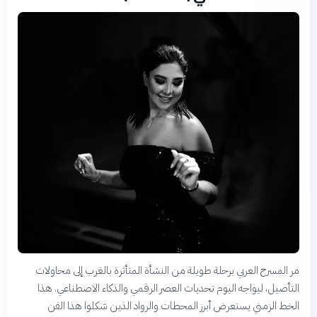
مر المسرح العربي برحلة طويلة من النشأة المتأثرة بالغرب إلى محاولات
التأصيل، ليواجه اليوم تحديات العصر الرقمي والذكاء الاصطناعي. هذا
الخط الزمني يستعرض أبرز المحطات والرواد الذين شكلوا هذا الفن