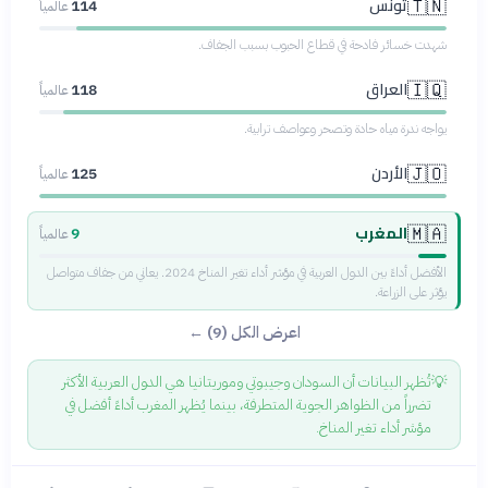
تونس
🇹🇳
114
عالمياً
شهدت خسائر فادحة في قطاع الحبوب بسبب الجفاف.
العراق
🇮🇶
118
عالمياً
يواجه ندرة مياه حادة وتصحر وعواصف ترابية.
الأردن
🇯🇴
125
عالمياً
المغرب
🇲🇦
9
عالمياً
الأفضل أداءً بين الدول العربية في مؤشر أداء تغير المناخ 2024. يعاني من جفاف متواصل
يؤثر على الزراعة.
اعرض الكل (9) ←
💡
تُظهر البيانات أن السودان وجيبوتي وموريتانيا هي الدول العربية الأكثر
تضرراً من الظواهر الجوية المتطرفة، بينما يُظهر المغرب أداءً أفضل في
مؤشر أداء تغير المناخ.