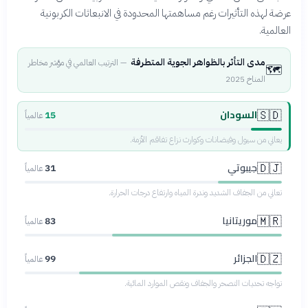
عرضة لهذه التأثيرات رغم مساهمتها المحدودة في الانبعاثات الكربونية
العالمية.
مدى التأثر بالظواهر الجوية المتطرفة
—
الترتيب العالمي في مؤشر مخاطر
🗺️
المناخ 2025
السودان
🇸🇩
15
عالمياً
يعاني من سيول وفيضانات وكوارث نزاع تفاقم الأزمة.
جيبوتي
🇩🇯
31
عالمياً
تعاني من الجفاف الشديد وندرة المياه وارتفاع درجات الحرارة.
موريتانيا
🇲🇷
83
عالمياً
الجزائر
🇩🇿
99
عالمياً
تواجه تحديات التصحر والجفاف ونقص الموارد المائية.