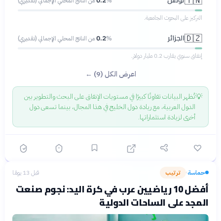
تونس
🇹🇳
0.2
% من الناتج المحلي الإجمالي (تقديري)
التركيز على البحوث الجامعية.
الجزائر
🇩🇿
0.2
% من الناتج المحلي الإجمالي (تقديري)
إنفاق سنوي يقارب 0.2 مليار دولار.
اعرض الكل (9) ←
💡
تُظهر البيانات تفاوتًا كبيرًا في مستويات الإنفاق على البحث والتطوير بين
الدول العربية، مع ريادة دول الخليج في هذا المجال، بينما تسعى دول
أخرى لزيادة استثماراتها.
حماسة
ترتيب
قبل 13 يومًا
›
أفضل 10 رياضيين عرب في كرة اليد: نجوم صنعت
المجد على الساحات الدولية