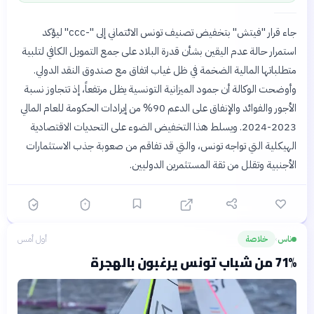
جاء قرار "فيتش" بتخفيض تصنيف تونس الائتماني إلى "-ccc" ليؤكد
استمرار حالة عدم اليقين بشأن قدرة البلاد على جمع التمويل الكافي لتلبية
متطلباتها المالية الضخمة في ظل غياب اتفاق مع صندوق النقد الدولي.
وأوضحت الوكالة أن جمود الميزانية التونسية يظل مرتفعاً، إذ تتجاوز نسبة
الأجور والفوائد والإنفاق على الدعم 90% من إيرادات الحكومة للعام المالي
2023-2024. ويسلط هذا التخفيض الضوء على التحديات الاقتصادية
الهيكلية التي تواجه تونس، والتي قد تفاقم من صعوبة جذب الاستثمارات
الأجنبية وتقلل من ثقة المستثمرين الدوليين.
ناس
خلاصة
أول أمس
›
71% من شباب تونس يرغبون بالهجرة