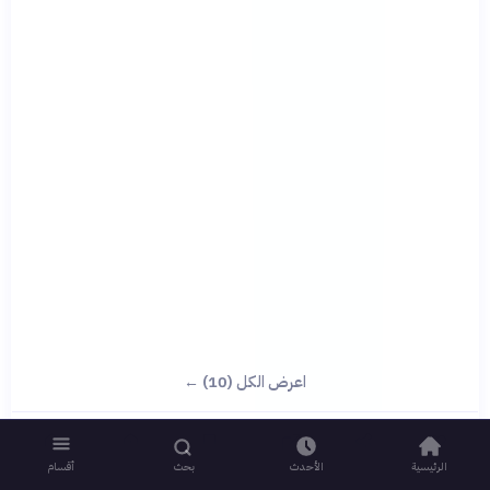
اعرض الكل (10) ←
الرئيسية
الأحدث
بحث
أقسام