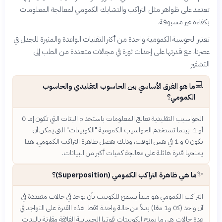
تعتمد على ظواهر مثل التراكب والتشابك الكمومي لمعالجة المعلومات
بكفاءة غير مسبوقة.
تعتبر الحوسبة الكمومية واحدة من أكثر التقنيات الواعدة والمثيرة للجدل في
عصرنا، مع قدرتها على إحداث ثورة في مجالات متعددة من الطب إلى
التشفير.
💻
ما هو الفرق الأساسي بين الحاسوب التقليدي والحاسوب
الكمومي؟
الحواسيب التقليدية تعالج المعلومات باستخدام البتات التي تكون إما 0
أو 1. بينما تستخدم الحواسيب الكمومية "الكوبيتات" التي يمكن أن
تكون 0 و 1 في نفس الوقت، وذلك بفضل ظاهرة التراكب الكمومي. هذا
يمنحها قدرة هائلة على معالجة كميات أكبر من البيانات.
✨
ما هي ظاهرة التراكب الكمومي (Superposition)؟
التراكب الكمومي هو مبدأ يسمح للكوبيت بأن يوجد في حالات متعددة في
آن واحد (كـ0 و1 معًا) بدلاً من حالة واحدة فقط. هذه القدرة على التواجد في
عدة حالات هي ما يمنح الكوبيتات قوتها الحسابية الفائقة مقارنة بالبتات