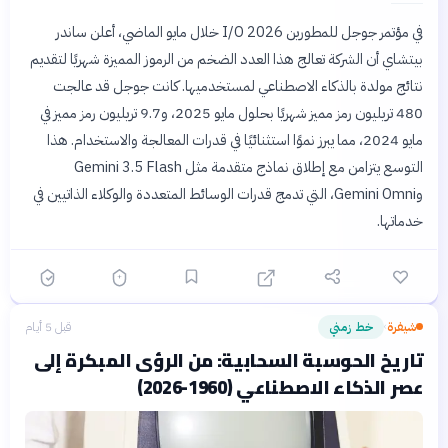
في مؤتمر جوجل للمطورين I/O 2026 خلال مايو الماضي، أعلن ساندر
بيتشاي أن الشركة تعالج هذا العدد الضخم من الرموز المميزة شهريًا لتقديم
نتائج مولدة بالذكاء الاصطناعي لمستخدميها. كانت جوجل قد عالجت
480 تريليون رمز مميز شهريًا بحلول مايو 2025، و9.7 تريليون رمز مميز في
مايو 2024، مما يبرز نموًا استثنائيًا في قدرات المعالجة والاستخدام. هذا
التوسع يتزامن مع إطلاق نماذج متقدمة مثل Gemini 3.5 Flash
وGemini Omni، التي تدمج قدرات الوسائط المتعددة والوكلاء الذاتيين في
خدماتها.
شيفرة
خط زمني
قبل 5 أيام
›
تاريخ الحوسبة السحابية: من الرؤى المبكرة إلى
عصر الذكاء الاصطناعي (1960-2026)