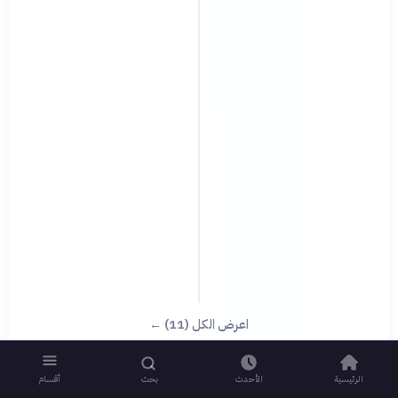
اعرض الكل (11) ←
الرئيسية
الأحدث
بحث
أقسام