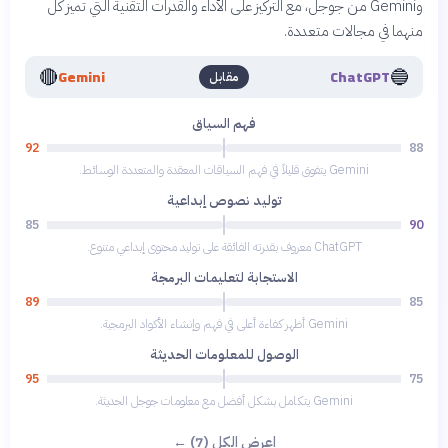
وGemini من جوجل، مع التركيز على الأداء والقدرات التقنية التي تميز كل
منهما في مجالات متعددة.
🔴
🔵
Gemini
ChatGPT
مقابل
فهم السياق
92
88
Gemini يتفوق قليلاً في فهم السياقات المعقدة والمتعددة الوسائط.
توليد نصوص إبداعية
85
90
ChatGPT معروف بقدرته الفائقة على توليد محتوى إبداعي متنوع.
الاستجابة لتعليمات البرمجة
89
85
Gemini أظهر كفاءة أعلى في فهم وإنشاء الأكواد البرمجية.
الوصول للمعلومات الحديثة
95
75
Gemini يتكامل بشكل أفضل مع معلومات جوجل الحديثة.
اعرض الكل (7) ←