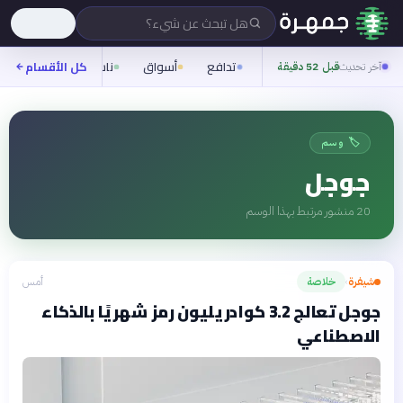
هل تبحث عن شيء؟
تدافع
أسواق
ناس
روح
كل الأقسام
شيف
آخر تحديث
قبل 52 دقيقة
🏷️ وسم
جوجل
20
منشور مرتبط بهذا الوسم
شيفرة
خلاصة
أمس
›
جوجل تعالج 3.2 كوادريليون رمز شهريًا بالذكاء
الاصطناعي