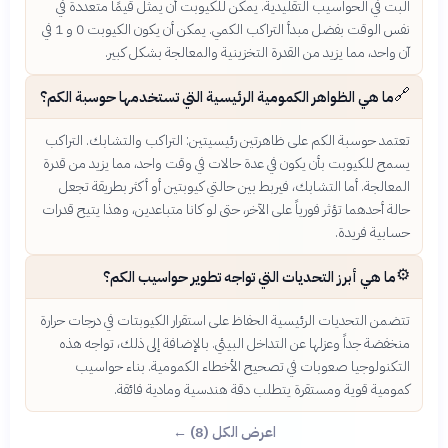
البت في الحواسيب التقليدية. يمكن للكيوبت أن يمثل قيمًا متعددة في
نفس الوقت بفضل مبدأ التراكب الكمي. يمكن أن يكون الكيوبت 0 و 1 في
آن واحد، مما يزيد من القدرة التخزينية والمعالجة بشكل كبير.
🔗
ما هي الظواهر الكمومية الرئيسية التي تستخدمها حوسبة الكم؟
تعتمد حوسبة الكم على ظاهرتين رئيسيتين: التراكب والتشابك. التراكب
يسمح للكيوبت بأن يكون في عدة حالات في وقت واحد، مما يزيد من قدرة
المعالجة. أما التشابك، فيربط بين حالتي كيوبتين أو أكثر بطريقة تجعل
حالة أحدهما تؤثر فورياً على الآخر، حتى لو كانا متباعدين، وهذا يتيح قدرات
حسابية فريدة.
⚙️
ما هي أبرز التحديات التي تواجه تطوير حواسيب الكم؟
تتضمن التحديات الرئيسية الحفاظ على استقرار الكيوبتات في درجات حرارة
منخفضة جداً وعزلها عن التداخل البيئي. بالإضافة إلى ذلك، تواجه هذه
التكنولوجيا صعوبات في تصحيح الأخطاء الكمومية. بناء حواسيب
كمومية قوية ومستقرة يتطلب دقة هندسية ومادية فائقة.
اعرض الكل (8) ←