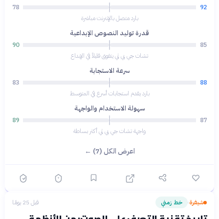
78
92
بارد متصل بالإنترنت مباشرة
قدرة توليد النصوص الإبداعية
90
85
تشات جي بي تي يتفوق قليلاً في الإبداع
سرعة الاستجابة
83
88
بارد يقدم استجابات أسرع في المتوسط
سهولة الاستخدام والواجهة
89
87
واجهة تشات جي بي تي أكثر بساطة
اعرض الكل (7) ←
شيفرة
خط زمني
قبل 25 يومًا
›
تاريخ تقنية التعرف على الصوت: من الأنظمة