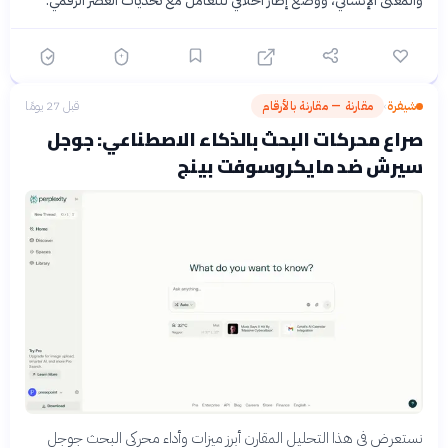
والمعنى الإنساني، ووضع إطار أخلاقي للتعامل مع تحديات العصر الرقمي.
شيفرة
مقارنة — مقارنة بالأرقام
قبل 27 يومًا
›
صراع محركات البحث بالذكاء الاصطناعي: جوجل
سيرش ضد مايكروسوفت بينج
نستعرض في هذا التحليل المقارن أبرز ميزات وأداء محركي البحث جوجل