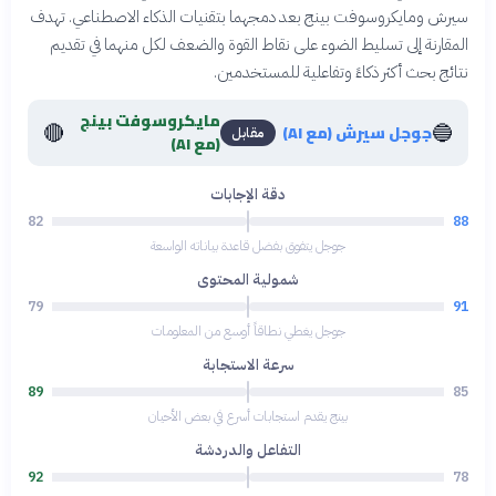
سيرش ومايكروسوفت بينج بعد دمجهما بتقنيات الذكاء الاصطناعي. تهدف
المقارنة إلى تسليط الضوء على نقاط القوة والضعف لكل منهما في تقديم
نتائج بحث أكثر ذكاءً وتفاعلية للمستخدمين.
مايكروسوفت بينج
🔴
🔵
جوجل سيرش (مع AI)
مقابل
(مع AI)
دقة الإجابات
82
88
جوجل يتفوق بفضل قاعدة بياناته الواسعة
شمولية المحتوى
79
91
جوجل يغطي نطاقاً أوسع من المعلومات
سرعة الاستجابة
89
85
بينج يقدم استجابات أسرع في بعض الأحيان
التفاعل والدردشة
92
78