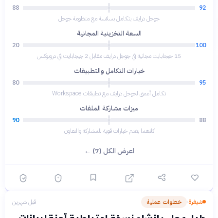
88
92
جوجل درايف يتكامل بسلاسة مع منظومة جوجل
السعة التخزينية المجانية
20
100
15 جيجابايت مجانية في جوجل درايف مقابل 2 جيجابايت في دروبوكس
خيارات التكامل والتطبيقات
80
95
تكامل أعمق لجوجل درايف مع تطبيقات Workspace
ميزات مشاركة الملفات
90
88
كلاهما يقدم خيارات قوية للمشاركة والتعاون
اعرض الكل (7) ←
شيفرة
خطوات عملية
قبل شهرين
›
دليل عملي: إنشاء نسخة احتياطية آمنة لبيانات