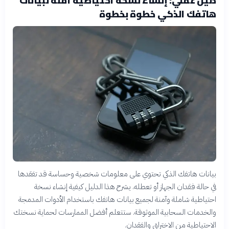
هاتفك الذكي خطوة بخطوة
بيانات هاتفك الذكي تحتوي على معلومات شخصية وحساسة قد تفقدها
في حالة فقدان الجهاز أو تعطله. يشرح هذا الدليل كيفية إنشاء نسخة
احتياطية شاملة وآمنة لجميع بيانات هاتفك باستخدام الأدوات المدمجة
والخدمات السحابية الموثوقة. ستتعلم أفضل الممارسات لحماية نسختك
الاحتياطية من الاختراق والفقدان.