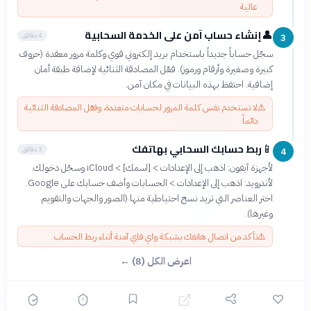
عالية
إنشاء حساب آمن على الخدمة السحابية
👤
4 دقائق
3
سجّل حساباً جديداً باستخدام بريد إلكتروني قوي وكلمة مرور معقدة (حروف
كبيرة وصغيرة وأرقام ورموز). فعّل المصادقة الثنائية لإضافة طبقة أمان
إضافية. احتفظ بهذه البيانات في مكان آمن.
⚠️
لا تستخدم نفس كلمة المرور لحسابات متعددة، وفعّل المصادقة الثنائية
دائماً
ربط حسابك السحابي بهاتفك
📱
3 دقائق
4
لأجهزة آيفون: اذهب إلى الإعدادات > [اسمك] > iCloud وسجّل دخولك.
لأندرويد: اذهب إلى الإعدادات > الحسابات وأضف حسابك على Google.
اختر العناصر التي تريد نسخ احتياطية منها (الصور والجهات والتقويم
وغيرها).
⚠️
تأكد من اتصال هاتفك بشبكة واي فاي آمنة أثناء ربط الحساب
اعرض الكل (8) ←