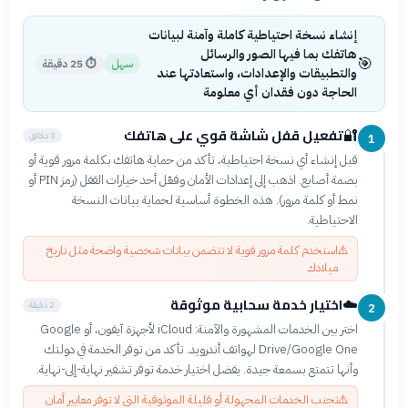
إنشاء نسخة احتياطية كاملة وآمنة لبيانات
هاتفك بما فيها الصور والرسائل
🎯
سهل
⏱
25 دقيقة
والتطبيقات والإعدادات، واستعادتها عند
الحاجة دون فقدان أي معلومة
تفعيل قفل شاشة قوي على هاتفك
🔐
3 دقائق
1
قبل إنشاء أي نسخة احتياطية، تأكد من حماية هاتفك بكلمة مرور قوية أو
بصمة أصابع. اذهب إلى إعدادات الأمان وفعّل أحد خيارات القفل (رمز PIN أو
نمط أو كلمة مرور). هذه الخطوة أساسية لحماية بيانات النسخة
الاحتياطية.
⚠️
استخدم كلمة مرور قوية لا تتضمن بيانات شخصية واضحة مثل تاريخ
ميلادك
اختيار خدمة سحابية موثوقة
☁️
2 دقيقة
2
اختر بين الخدمات المشهورة والآمنة: iCloud لأجهزة آيفون، أو Google
Drive/Google One لهواتف أندرويد. تأكد من توفر الخدمة في دولتك
وأنها تتمتع بسمعة جيدة. يفضل اختيار خدمة توفر تشفير نهاية-إلى-نهاية.
⚠️
تجنب الخدمات المجهولة أو قليلة الموثوقية التي لا توفر معايير أمان