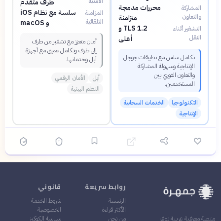
الأمنية
طرف متقدم
محررات مدمجة
المشاركة
سلسة مع نظام iOS
المزامنة
والتعاون
متزامنة
التلقائية
و macOS
TLS 1.2 و
التشفير أثناء
النقل
أعلى
أمان متعزز مع تشفير من طرف
إلى طرف وتكامل عميق مع أجهزة
تكامل سلس مع تطبيقات جوجل
أبل وخدماتها.
الإنتاجية وسهولة المشاركة
والتعاون الفوري بين
أبل
الأمان الرقمي
المستخدمين.
النظم البيئية
التكنولوجيا
الخدمات السحابية
الإنتاجية
روابط سريعة
قانوني
الرئيسية
شروط الخدمة
الأكثر قراءة
الخصوصية
من نحن
سياسة الكوكيز
منصة معرفية عربية توفر