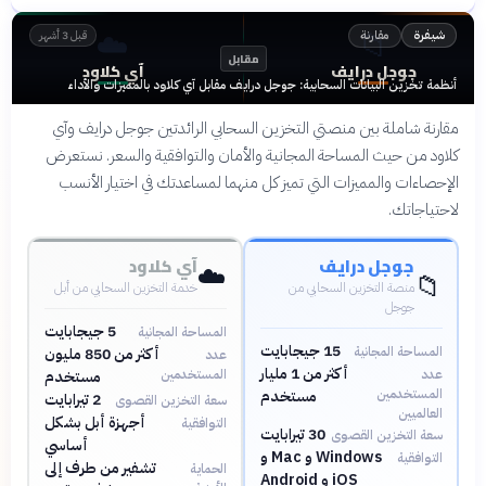
☁️
📁
مقارنة
شيفرة
قبل 3 أشهر
مقابل
جوجل درايف
آي كلاود
أنظمة تخزين البيانات السحابية: جوجل درايف مقابل آي كلاود بالمميزات والأداء
مقارنة شاملة بين منصتي التخزين السحابي الرائدتين جوجل درايف وآي
كلاود من حيث المساحة المجانية والأمان والتوافقية والسعر. نستعرض
الإحصاءات والمميزات التي تميز كل منهما لمساعدتك في اختيار الأنسب
لاحتياجاتك.
جوجل درايف
آي كلاود
☁️
📁
منصة التخزين السحابي من
خدمة التخزين السحابي من أبل
جوجل
5 جيجابايت
المساحة المجانية
15 جيجابايت
المساحة المجانية
أكثر من 850 مليون
عدد
أكثر من 1 مليار
عدد
المستخدمين
مستخدم
المستخدمين
مستخدم
2 تيرابايت
سعة التخزين القصوى
العالميين
أجهزة أبل بشكل
التوافقية
30 تيرابايت
سعة التخزين القصوى
أساسي
Windows و Mac و
التوافقية
تشفير من طرف إلى
الحماية
iOS و Android