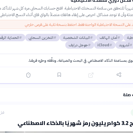
فحص دوري للنسخة الاحتياطية
 شهرياً للتحقق من سلامة النسختك الاحتياطية. افتح حسابك السحابي مرة كل شهر للتأكد م
دثة وأن لا توجد مشاكل. احرص على إبقاء هاتفك متصلاً بالواي فاي أثناء النسخ الاحتياطي 
د على النسخة الاحتياطية الواحدة فقط، احتفظ بنسخة ثانية على قرص خارجي
طية
أمان الهاتف
البيانات الشخصية
التخزين السحابي
الحماية الرق
أندرويد
iCloud
جوجل درايف
توى بمساعدة الذكاء الاصطناعي في البحث والصياغة، ودقّقه وحرّره فريقنا.
·
سياسة الذكاء الاصطناعي
 صلة
قبل 11 دق
لاصطناعي