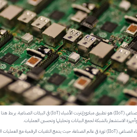
انترنت الأشياء الصناعي (IIoT) هو تطبيق مبادئ إنترنت الأشياء (IoT) في البيئات الصناع
 وأجهزة الاستشعار بالشبكة لجمع البيانات وتحليلها وتحسين العمليات.
يُعد انترنت الأشياء الصناعي (IIoT) ثورة في عالم الصناعة، حيث يدمج التقنيات الرقمية مع العمليات 