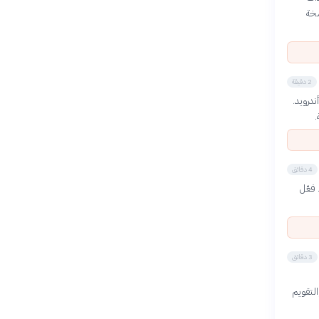
لنسخة
2 دقيقة
ن، أو Google Drive/Google One لهواتف أندرويد.
.
4 دقائق
 فعّل
3 دقائق
ت والتقويم