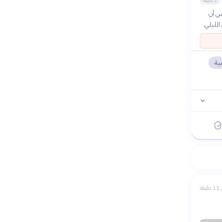
2 دقيقة
ن أن
الليلي.
مية
يقة