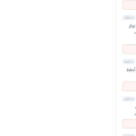
3 دقائق
توفر
2 دقيقة
تُحفظ
3 دقائق
ت