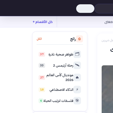
معنى
كل الأقسام
رائج
الكل
بل شهرين
🗂️
ظواهر صحية نادرة
37
🛰️
رحلة أرتيمس 2
33
مونديال كأس العالم
🔥
27
2026
⚡
الذكاء الاصطناعي
18
🎯
فلسفات لترتيب الحياة
6