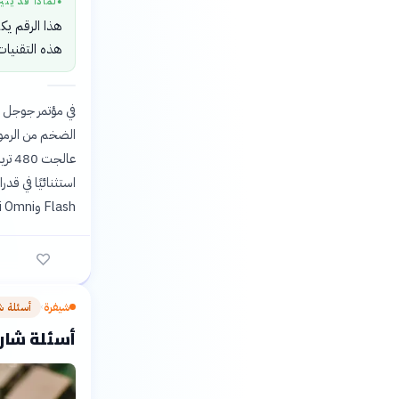
لماذا قد يثي
●
هذا الرقم يك
هذه التقنيات 
الضخم من الرموز
Flash وGemini Omni، التي تدمج قدرات الوسائط المتعددة والوكلاء الذاتيين في خدماتها.
شيفرة
أسئلة ش
›
أسئلة شارحة: