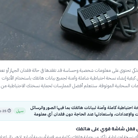
لذكي تحتوي على معلومات شخصية وحساسة قد تفقدها في حالة فقدان الجهاز أو تعط
 كيفية إنشاء نسخة احتياطية شاملة وآمنة لجميع بيانات هاتفك باستخدام الأدوات
ات السحابية الموثوقة. ستتعلم أفضل الممارسات لحماية نسختك الاحتياطية من ال
 احتياطية كاملة وآمنة لبيانات هاتفك بما فيها الصور والرسائل
سهل
⏱
25 دقيقة
ت والإعدادات، واستعادتها عند الحاجة دون فقدان أي معلومة
 قفل شاشة قوي على هاتفك
ي نسخة احتياطية، تأكد من حماية هاتفك بكلمة مرور قوية أو بصمة أصابع. اذهب إلى إعدا