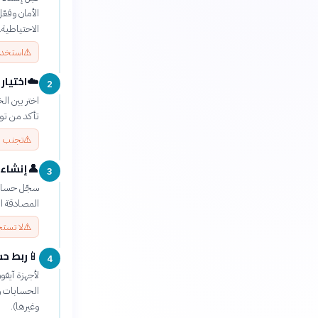
الاحتياطية.
⚠️
استخدم 
اختيار
☁️
2
تأكد من توف
⚠️
تجنب ال
إنشاء 
👤
3
سجّل حساباً
المصادقة ال
⚠️
لا تستخ
ربط حس
📱
4
وغيرها).