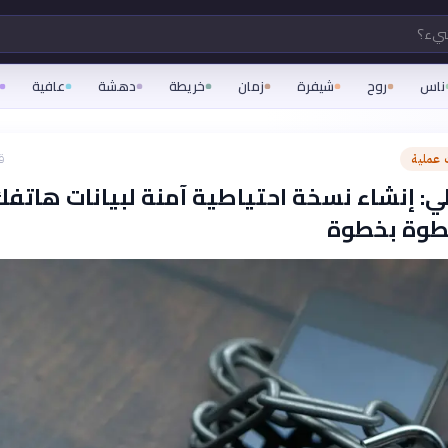
شيء؟
ناس
روح
شيفرة
زمان
خريطة
دهشة
عافية
عملية
ق
ي: إنشاء نسخة احتياطية آمنة لبيانات هاتفك
طوة بخطوة