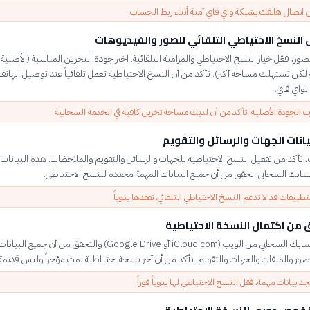
 اتصال هاتفك بشبكة واي فاي آمنة أثناء ربط الحساب
النسخ الاحتياطي التلقائي للصور والفيديوهات
صور، فعّل خيار النسخ الاحتياطي والمزامنة التلقائية. اختر جودة التخزين المناسبة (الأصلية 
لكن تستهلك مساحة أكبر). تأكد من أن النسخ الاحتياطية تعمل تلقائياً عند توصيل الهاتف
لواي فاي.
رت الجودة الأصلية، تأكد من أن لديك مساحة تخزين كافية في الخدمة السحابية
انات الجهات والرسائل والتقويم
ت، تأكد من تفعيل النسخ الاحتياطية للجهات والرسائل والتقويم والملاحظات. هذه البيانات 
 حسابك السحابي. تحقق من أن جميع البيانات المهمة محددة للنسخ الاحتياطي.
طبيقات قد لا تدعم النسخ الاحتياطي التلقائي، تفقدها يدوياً
 من اكتمال النسخة الاحتياطية
ادخل إلى حسابك السحابي من الويب (iCloud.com أو Google Drive) والتحقق من أن جميع البيانا
صور والملفات والجهات والتقويم. تأكد من أن آخر نسخة احتياطية تمت مؤخراً وليس قديمة.
جد بيانات مهمة، فعّل النسخ الاحتياطي لها يدوياً فوراً