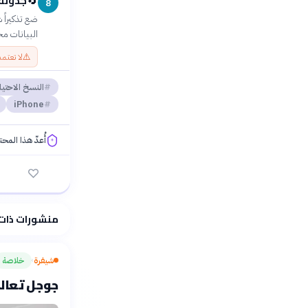
جدولة 
🔄
8
ضع تذكيراً
البيانات مح
⚠️
لا تعتم
النسخ الاحتيا
iPhone
أُعدّ هذا المح
فلسفتنا المعرفية
منشورات ذات
شيفرة
خلاصة
›
جوجل تعالج 3.2 كوادريليون رمز شهريًا بالذكاء ا