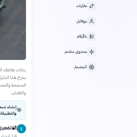
مقارنات
بروفايل
بالأرقام
محتوى متقدم
المِضمار
بيانات هاتفك ا
يشرح هذا الدليل
المدمجة والخدم
والفقدان.
إنشاء نسخة
🎯
والتطبيقا
تفعيل
🔐
1
قبل إنشاء أ