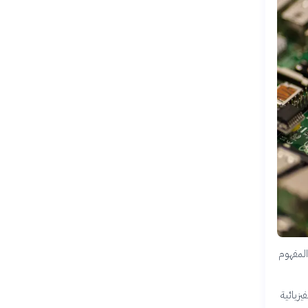
ية. يربط هذا المفهوم
الفيزيائية