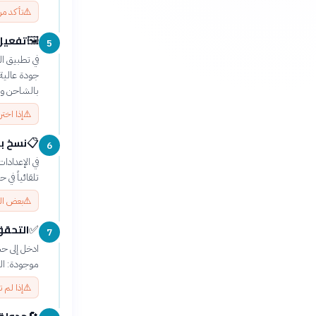
⚠️
تأكد من
تفعيل 
🖼️
5
في تطبيق ال
جودة عالية 
بالشاحن وا
⚠️
إذا اخت
نسخ بي
📋
6
في الإعدادا
تلقائياً في
⚠️
بعض الت
التحقق
✅
7
موجودة: ال
⚠️
إذا لم ت