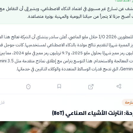
ر اهتمامك؟
شف عن تسارع غير مسبوق في اعتماد الذكاء الاصطناعي، ويشير إلى أن التفاعل مع
أصبح جزءًا لا يتجزأ من حياتنا اليومية والمهنية بوتيرة متصاعدة.
في مؤتمر جوجل للمطورين I/O 2026 خلال مايو الماضي، أعلن ساندر بيتشاي أن الشركة تعالج هذا 
 المميزة شهريًا لتقديم نتائج مولدة بالذكاء الاصطناعي لمستخدميها. كانت جوجل قد
عالجت 480 تريليون رمز مميز شهريًا بحلول مايو 2025، و9.7 تريليون ر
استثنائيًا في قدرات المعالجة والاستخدام. هذا التوسع يتزامن مع إط
ارحة
قبل 4 ساع
 انترنت الأشياء الصناعي (IIoT)