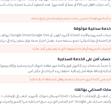
الأمان وفعّل أحد خيارات القفل (رمز PIN أو نمط أو كلمة مرور). هذه الخطوة أساسية لحماية بيانات ا
كلمة مرور قوية لا تتضمن بيانات شخصية واضحة مثل تاريخ ميلادك
 خدمة سحابية موثوقة
اختر بين الخدمات المشهورة والآمنة: iCloud لأجهزة آيفو
ر الخدمة في دولتك وأنها تتمتع بسمعة جيدة. يفضل اختيار خدمة توفر تشفير نهاية-إلى-نهاية
خدمات المجهولة أو قليلة الموثوقية التي لا توفر معايير أمان عالية
حساب آمن على الخدمة السحابية
 جديداً باستخدام بريد إلكتروني قوي وكلمة مرور معقدة (حروف كبيرة وصغيرة وأرقام ورموز).
ثنائية لإضافة طبقة أمان إضافية. احتفظ بهذه البيانات في مكان آمن.
دم نفس كلمة المرور لحسابات متعددة، وفعّل المصادقة الثنائية دائماً
ابك السحابي بهاتفك
لأجهزة آيفون: اذهب إلى الإعدادات > [اسمك] > iCloud وسجّل دخولك. لأندرويد: اذهب إلى الإعدادات >
الحسابات وأضف حسابك على Google. اختر العناصر التي تريد نسخ احتياطية منها (الصور والجها