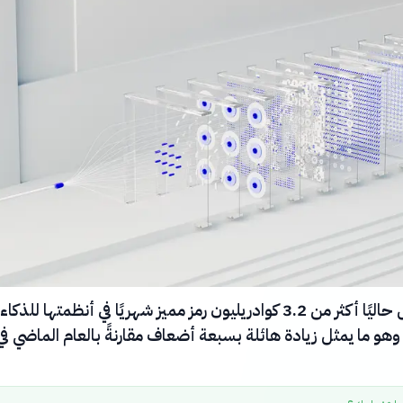
تعالج جوجل حاليًا أكثر من 3.2 كوادريليون رمز مميز شهريًا في أنظمتها للذكاء
هو ما يمثل زيادة هائلة بسبعة أضعاف مقارنةً بالعام الماضي في