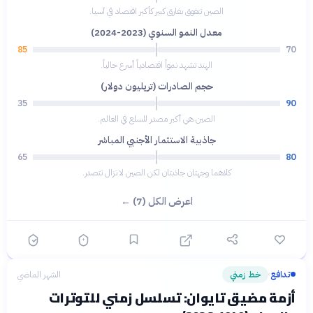
الصين تتفوق بفارق كبير كأكبر اقتصاد في آسيا.
معدل النمو السنوي (2023-2024)
85
70
الهند تشهد نمواً اقتصادياً أسرع حالياً.
حجم الصادرات (تريليون دولار)
35
90
الصين هي أكبر مصدر للسلع في العالم.
جاذبية الاستثمار الأجنبي المباشر
65
80
كلاهما وجهتان جاذبتان لكن الصين لا تزال تتصدر.
اعرض الكل (7) ←
تدافع
خط زمني
الشهر الماضي
›
أزمة مضيق تايوان: تسلسل زمني للتوترات