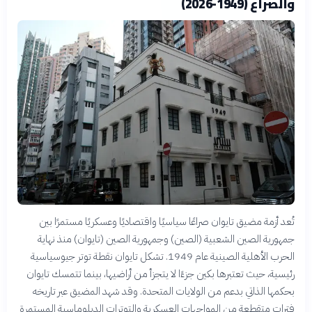
والصراع (1949-2026)
تُعد أزمة مضيق تايوان صراعًا سياسيًا واقتصاديًا وعسكريًا مستمرًا بين
جمهورية الصين الشعبية (الصين) وجمهورية الصين (تايوان) منذ نهاية
الحرب الأهلية الصينية عام 1949. تشكل تايوان نقطة توتر جيوسياسية
رئيسية، حيث تعتبرها بكين جزءًا لا يتجزأ من أراضيها، بينما تتمسك تايوان
بحكمها الذاتي بدعم من الولايات المتحدة. وقد شهد المضيق عبر تاريخه
فترات متقطعة من المواجهات العسكرية والتوترات الدبلوماسية المستمرة