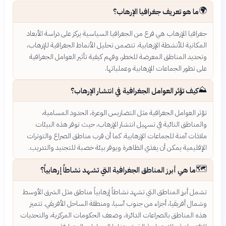
🌍
ما هو تعريف جغرافيا الإرهاب؟
جغرافيا الإرهاب هي فرع من الجغرافيا السياسية يركز على دراسة الأبعاد
المكانية للأنشطة الإرهابية. تتضمن تحليل الأنماط الجغرافية للإرهاب،
وتحديد المناطق المعرضة للخطر، وفهم كيفية تأثير العوامل الجغرافية
على تطور الجماعات الإرهابية وعملياتها.
⛰️
كيف تؤثر العوامل الجغرافية في انتشار الإرهاب؟
تؤثر العوامل الجغرافية مثل التضاريس الوعرة، الحدود المسامية،
والمناطق النائية في تسهيل انتشار الإرهاب، حيث توفر هذه البيئات
ملاذات آمنة للجماعات الإرهابية. كما أن قرب مناطق الصراع والتوترات
الإقليمية يمكن أن يغذي الظاهرة ويوفر بيئة خصبة للتجنيد والتدريب.
🗺️
ما هي أبرز المناطق الجغرافية التي تشهد نشاطاً إرهابياً؟
تشمل أبرز المناطق التي تشهد نشاطاً إرهابياً مناطق مثل الشرق الأوسط
وشمال أفريقيا، أجزاء من جنوب آسيا، ومنطقة الساحل الأفريقي. تتميز
هذه المناطق بالصراعات الدائرة، وضعف الحكومات المركزية، والتحديات