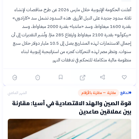
أعلنت الحكومة الإثيوبية خلال مارس 2026 عن طرح مناقصات لإنشاء
ثلاثة سدود جديدة على النيل الأزرق. هذه السدود تشمل سد «كارادوبي»
بقدرة 1600 ميغاواط، وسد «مانديا» بقدرة 2000 ميغاواط، وسد
«بيكوأبو» بقدرة 2100 ميغاواط وارتفاع 285 مترًا. وتُشير التقديرات إلى أن
إجمالي الاستثمارات لهذه المشاريع يصل إلى 10.5 مليار دولار خلال سبع
سنوات. وتنظر مصر لهذه التحركات كجزء من استراتيجية إثيوبية لبناء
منظومة مائية متكاملة للتحكم في تدفقات النهر.
تدافع
مقارنة — مقارنة بالأرقام
الشهر الماضي
›
قوة الصين والهند الاقتصادية في آسيا: مقارنة
بين عملاقين صاعدين