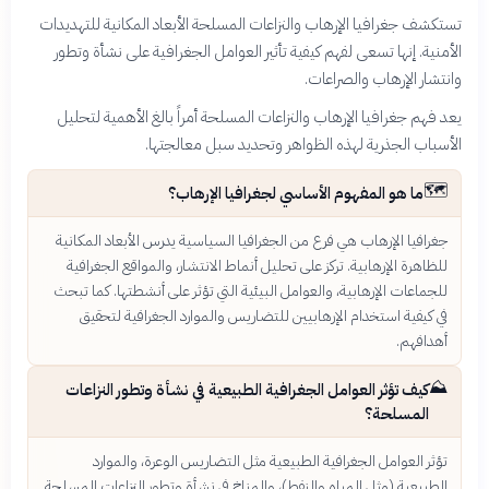
تستكشف جغرافيا الإرهاب والنزاعات المسلحة الأبعاد المكانية للتهديدات
الأمنية. إنها تسعى لفهم كيفية تأثير العوامل الجغرافية على نشأة وتطور
وانتشار الإرهاب والصراعات.
يعد فهم جغرافيا الإرهاب والنزاعات المسلحة أمراً بالغ الأهمية لتحليل
الأسباب الجذرية لهذه الظواهر وتحديد سبل معالجتها.
🗺️
ما هو المفهوم الأساسي لجغرافيا الإرهاب؟
جغرافيا الإرهاب هي فرع من الجغرافيا السياسية يدرس الأبعاد المكانية
للظاهرة الإرهابية. تركز على تحليل أنماط الانتشار، والمواقع الجغرافية
للجماعات الإرهابية، والعوامل البيئية التي تؤثر على أنشطتها. كما تبحث
في كيفية استخدام الإرهابيين للتضاريس والموارد الجغرافية لتحقيق
أهدافهم.
⛰️
كيف تؤثر العوامل الجغرافية الطبيعية في نشأة وتطور النزاعات
المسلحة؟
تؤثر العوامل الجغرافية الطبيعية مثل التضاريس الوعرة، والموارد
الطبيعية (مثل المياه والنفط)، والمناخ في نشأة وتطور النزاعات المسلحة.