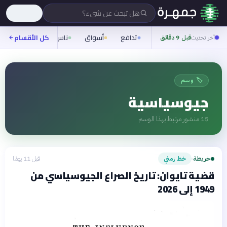
هل تبحث عن شيء؟
تدافع
أسواق
ناس
روح
كل الأقسام
شيفر
آخر تحديث
قبل 9 دقائق
🏷️ وسم
جيوسياسية
15
منشور مرتبط بهذا الوسم
خريطة
خط زمني
قبل 11 يومًا
›
قضية تايوان: تاريخ الصراع الجيوسياسي من
1949 إلى 2026