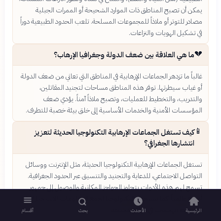
يمكن أن تصبح المناطق ذات الموارد الشحيحة أو الممرات الجبلية
مصادر للتوتر أو ملاذاً للمجموعات المسلحة. تلعب الحدود الطبيعية دوراً
في تشكيل الهويات والنزاعات.
💔
ما هي العلاقة بين ضعف الدولة وجغرافيا الإرهاب؟
غالباً ما تزدهر الجماعات الإرهابية في المناطق التي تعاني من ضعف الدولة
أو غياب سيطرتها. توفر هذه المناطق مساحات لتجنيد المقاتلين،
والتدريب، والتخطيط للعمليات، وتصبح ملاذاً آمناً. يؤدي ضعف
المؤسسات الأمنية والخدمات الأساسية إلى خلق بيئة خصبة للتطرف.
📱
كيف تستغل الجماعات الإرهابية التكنولوجيا الحديثة لتعزيز
انتشارها الجغرافي؟
تستغل الجماعات الإرهابية التكنولوجيا الحديثة، مثل الإنترنت ووسائل
التواصل الاجتماعي، للدعاية والتجنيد والتنسيق عبر الحدود الجغرافية.
تسمح لهم هذه الأدوات بتجاوز الحواجز المكانية والوصول إلى جمهور
أوسع عالمياً. كما تستخدم التكنولوجيا لجمع المعلومات الاستخباراتية
وتخطيط الهجمات في مواقع مختلفة.
الرئيسية
الأحدث
بحث
أقسام