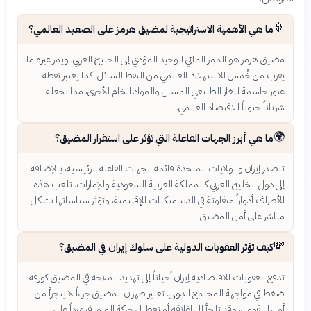
🚢
ما هي الأهمية الاستراتيجية لمضيق هرمز على الصعيد العالمي؟
مضيق هرمز هو الممر المائي الوحيد المؤدي إلى الخليج العربي، ويمر عبره ما
يقرب من خُمس الاستهلاك العالمي من النفط السائل. كما يعتبر نقطة
عبور حاسمة للغاز الطبيعي المسال والمواد الخام الأخرى، مما يجعله
شرياناً حيوياً للاقتصاد العالمي.
🌍
ما هي أبرز الجهات الفاعلة التي تؤثر على استقرار المضيق؟
تتصدر إيران والولايات المتحدة قائمة الجهات الفاعلة الرئيسية، بالإضافة
إلى دول الخليج العربي كالمملكة العربية السعودية والإمارات. تلعب هذه
الأطراف أدواراً متفاوتة في الديناميكيات الإقليمية، وتؤثر سياساتها بشكل
مباشر على أمن المضيق.
💸
كيف تؤثر العقوبات الدولية على سلوك إيران في المضيق؟
تدفع العقوبات الاقتصادية إيران أحياناً إلى تهديد الملاحة في المضيق كورقة
ضغط في مواجهة المجتمع الدولي. تعتبر طهران المضيق جزءاً لا يتجزأ من
أمنها القومي، وقد تلجأ إلى إغلاقه أو تعطيل حركة المرور فيه رداً على