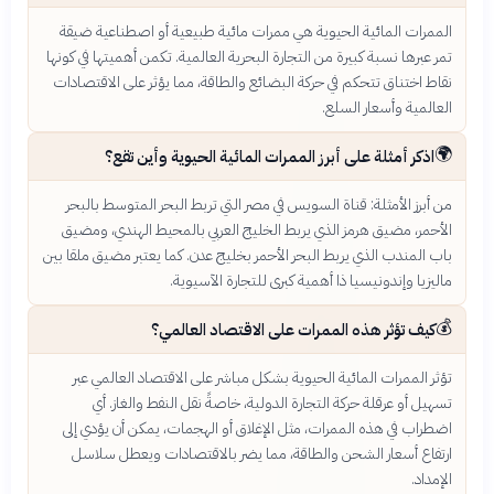
الممرات المائية الحيوية هي ممرات مائية طبيعية أو اصطناعية ضيقة
تمر عبرها نسبة كبيرة من التجارة البحرية العالمية. تكمن أهميتها في كونها
نقاط اختناق تتحكم في حركة البضائع والطاقة، مما يؤثر على الاقتصادات
العالمية وأسعار السلع.
🌍
اذكر أمثلة على أبرز الممرات المائية الحيوية وأين تقع؟
من أبرز الأمثلة: قناة السويس في مصر التي تربط البحر المتوسط بالبحر
الأحمر، مضيق هرمز الذي يربط الخليج العربي بالمحيط الهندي، ومضيق
باب المندب الذي يربط البحر الأحمر بخليج عدن. كما يعتبر مضيق ملقا بين
ماليزيا وإندونيسيا ذا أهمية كبرى للتجارة الآسيوية.
💰
كيف تؤثر هذه الممرات على الاقتصاد العالمي؟
تؤثر الممرات المائية الحيوية بشكل مباشر على الاقتصاد العالمي عبر
تسهيل أو عرقلة حركة التجارة الدولية، خاصةً نقل النفط والغاز. أي
اضطراب في هذه الممرات، مثل الإغلاق أو الهجمات، يمكن أن يؤدي إلى
ارتفاع أسعار الشحن والطاقة، مما يضر بالاقتصادات ويعطل سلاسل
الإمداد.