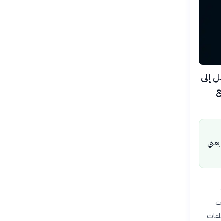
بنسبة 3.05% في 7 أغسطس 2026، لتصل إلى
ع
يعني
، حيث
انات
ف وظيفة في القطاعات