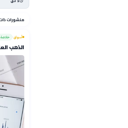
1 دق
منشورات ذات
أسواق
خلاصة
›
الذهب العالمي يق