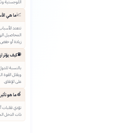
اللوجستية وتكا
📈
ما هي الأس
تتعدد الأسباب،
المحاصيل الزرا
زيادة أو خفض 
⛽
كيف يؤثر ا
بالنسبة للدول 
ويقلل القوة الش
على الإنفاق.
🍎
ما هو تأثير
تؤدي تقلبات أس
ذات الدخل المح