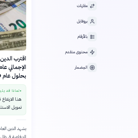
مقارنات
بروفايل
بالأرقام
محتوى متقدم
المِضمار
بحلول عام 2029.
لماذا قد يثي
●
هذا الارتفاع
تمويل الاستث
يشهد الدين العام