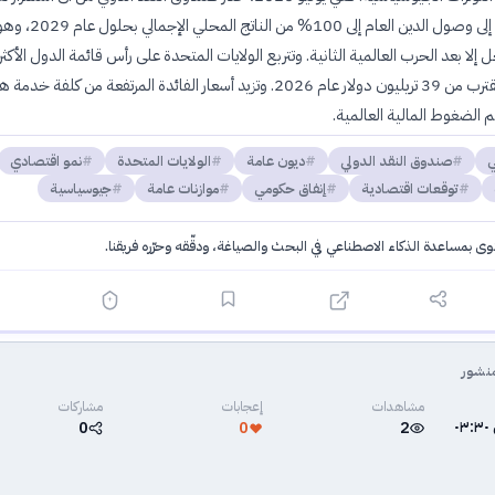
المسار قد يؤدي إلى وصول الدين العام إلى 100% من الناتج المحلي الإجمالي بحلول عا
ا بعد الحرب العالمية الثانية. وتتربع الولايات المتحدة على رأس قائمة الدول الأكثر
مديونية بقيمة تقترب من 39 تريليون دولار عام 2026. وتزيد أسعار الفائدة المرتفعة من كلفة خدم
م الضغوط المالية العالمية.
ي
صندوق النقد الدولي
ديون عامة
الولايات المتحدة
نمو اقتصادي
توقعات اقتصادية
إنفاق حكومي
موازنات عامة
جيوسياسية
توى بمساعدة الذكاء الاصطناعي في البحث والصياغة، ودقّقه وحرّره فريقنا.
·
سياسة الذكاء الاصطناعي
نشور
مشاهدات
إعجابات
مشاركات
٥ يوليو ٢٠٢٦ في ٠٣:٣٠
0
0
2