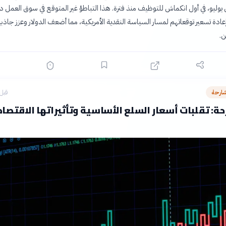
ال يوليو، في أول انكماش للتوظيف منذ فترة. هذا التباطؤ غير المتوقع في سوق العمل 
عادة تسعير توقعاتهم لمسار السياسة النقدية الأمريكية، مما أضعف الدولار وعزز جاذبي
ن.
شارحة
قبل 9 ساع
ة: تقلبات أسعار السلع الأساسية وتأثيراتها الاقتصاد