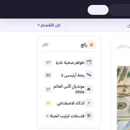
ى
كل الأقسام
رائج
الكل
ر الماضي
🗂️
ظواهر صحية نادرة
37
🛰️
رحلة أرتيمس 2
33
مونديال كأس العالم
🔥
27
2026
⚡
الذكاء الاصطناعي
18
🎯
فلسفات لترتيب الحياة
6