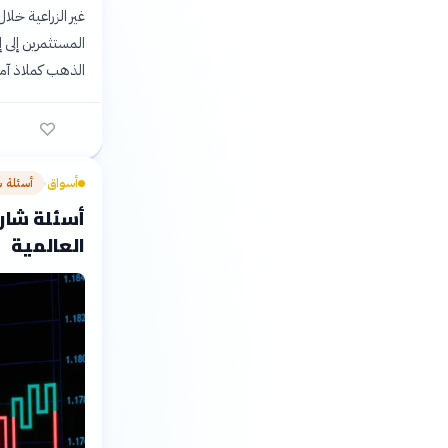
غير الزراعية خل
المستثمرين إلى إ
الذهب كملاذ آم
أسواق
أسئلة 
›
أسئلة شارح
العالمية