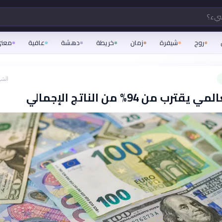
شيء؟
روح
شيفرة
زمان
خريطة
دهشة
عافية
معن
الشه
ترب من 94% من الناتج الإجمالي