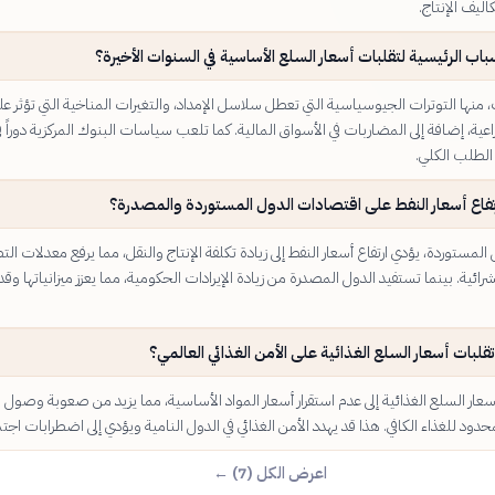
ليف الإنتاج.
باب الرئيسية لتقلبات أسعار السلع الأساسية في السنوات الأخيرة؟
 منها التوترات الجيوسياسية التي تعطل سلاسل الإمداد، والتغيرات المناخية التي تؤثر عل
عية، إضافة إلى المضاربات في الأسواق المالية. كما تلعب سياسات البنوك المركزية دوراً ف
الطلب الكلي.
رتفاع أسعار النفط على اقتصادات الدول المستوردة والمصدرة؟
المستوردة، يؤدي ارتفاع أسعار النفط إلى زيادة تكلفة الإنتاج والنقل، مما يرفع معدلات ا
رائية. بينما تستفيد الدول المصدرة من زيادة الإيرادات الحكومية، مما يعزز ميزانياتها وقدر
 تقلبات أسعار السلع الغذائية على الأمن الغذائي العالمي؟
عار السلع الغذائية إلى عدم استقرار أسعار المواد الأساسية، مما يزيد من صعوبة وصول ا
دود للغذاء الكافي. هذا قد يهدد الأمن الغذائي في الدول النامية ويؤدي إلى اضطرابات اجتم
اعرض الكل (7) ←