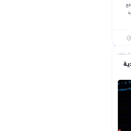
دفع
ة
ات
ية