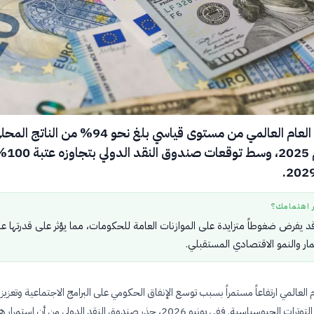
اقترب الدين العام العالمي من مستوى قياسي بلغ نحو 94% من الناتج 
الإجمالي عام 2025، وسط توقعات صندوق ا
ر اهتمامك؟
 قد يفرض ضغوطاً متزايدة على الموازنات العامة للحكومات، مما يؤثر على قدرتها ع
مار والنمو الاقتصادي المستقبلي.
 العالمي ارتفاعاً مستمراً بسبب توسع الإنفاق الحكومي على البرامج الاجتماعية وتعزيز
الدفاعية في ظل التوترات الجيوسياسية. ففي يونيو 2026، حذر صندوق النقد الدولي من أن استمرار