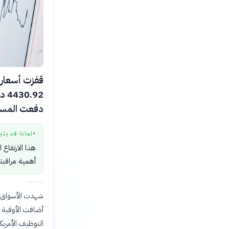
.92
دفعت المستث
لماذا قد يثي
●
هذا الارتفاع
أهمية مراقبته