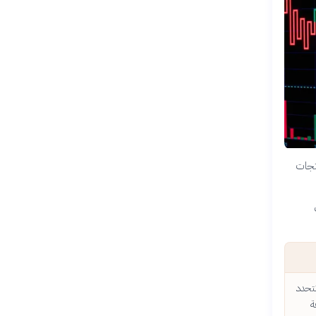
نتجات
تحدد
ة