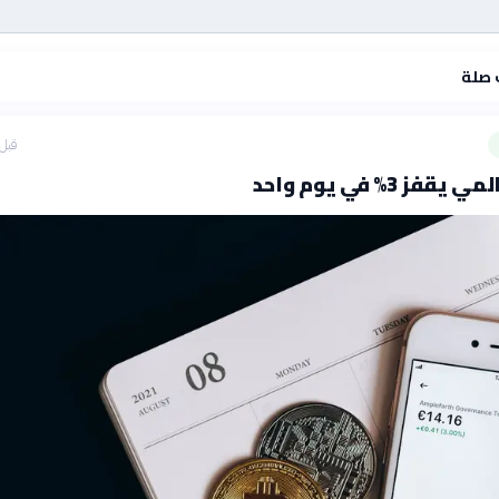
 صلة
قبل 5 ساع
فز 3% في يوم واحد