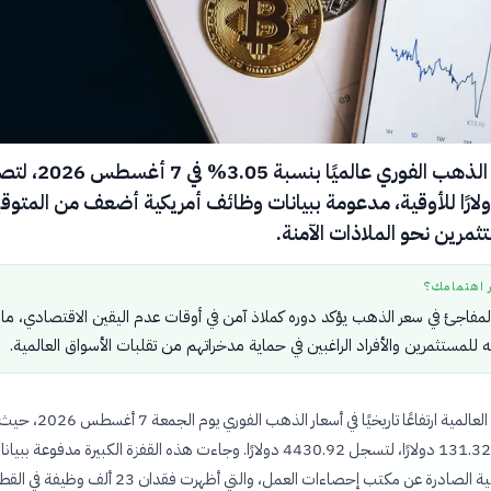
قفزت أسعار الذهب الفوري عالميًا 
4430 دولارًا للأوقية، مدعومة ببيانات وظائف أمريكية أضعف من المتوق
مرين نحو الملاذات الآمنة.
ر اهتمامك؟
 المفاجئ في سعر الذهب يؤكد دوره كملاذ آمن في أوقات عدم اليقين الاقتصادي، ما 
 للمستثمرين والأفراد الراغبين في حماية مدخراتهم من تقلبات الأسواق العالمية.
شهدت الأسواق العالمية ارتفاعًا تاريخيًا في أسعار الذهب الفوري يوم الجمعة 7 أغسطس 2026
أضافت الأوقية 131.32 دولارًا، لتسجل 4430.92 دولارًا. وجاءت هذه القفزة الكبيرة مدفوعة ببي
التوظيف الأمريكية الصادرة عن مكتب إحصاءات العمل، والتي أظهرت فقدان 23 أل