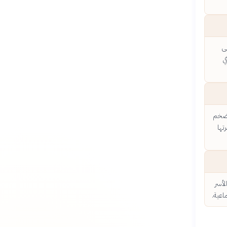
ى
ي
لتضخم
تها
لأسر
اعية.