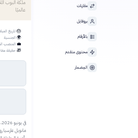
مقارنات
عالميًا
بروفايل
🎂
تاريخ الميلا
بالأرقام
🌍
الجنسية
💼
المنصب الح
🎁
حقيقة مفاج
محتوى متقدم
المِضمار
ف