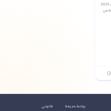
من الألبومات الناجحة أبرزها ألبوم "ثم أنا" عام 2024 وألبوم "ضريبة البعد" الذي صدر مؤخراً في أبريل 2025.
بعة من
روابط سريعة
قانوني