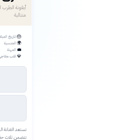
متتالية
🎂
تاريخ الميلا
🌍
الجنسية
💼
المهنة
💎
لقب مفاجئ
تستعد الفنانة ال
تتضمن ثلاث حفلا