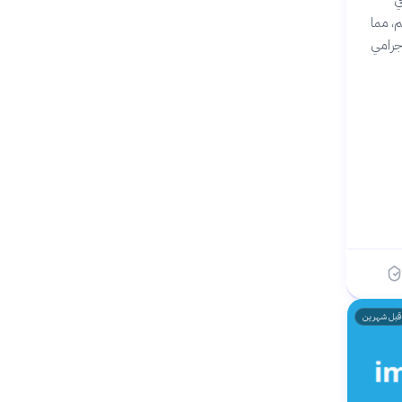
ي
انة حول العالم، مما
كما حصدت أكثر من 300 جائزة، بما في ذلك 4 جوائز جرامي
قبل شهرين