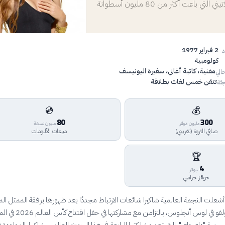
ملكة البوب اللاتيني التي باعت أكثر من 80 مليون أسطوانة
2 فبراير 1977
د
كولومبية
مغنية، كاتبة أغاني، سفيرة اليونيسف
الي
تتقن خمس لغات بطلاقة
ئة
💿
💰
80
300
مليون دولار
مليون نسخة
صافي الثروة (تقريبي)
مبيعات الألبومات
🏆
4
جوائز
جوائز جرامي
ي يونيو 2026، أشعلت النجمة العالمية شاكيرا شائعات الارتباط مجددًا بعد ظهورها برفقة الممثل 
مانويل غارسيا رولفو في لوس أنجلوس، بالتزامن