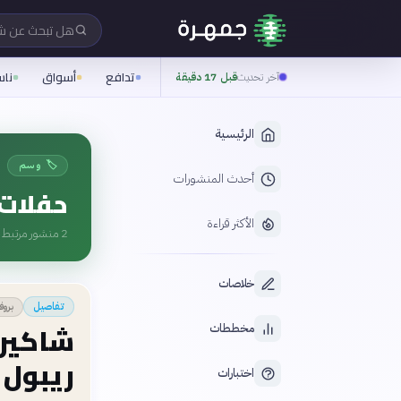
هل تبحث عن 
تدافع
أسواق
نا
آخر تحديث
قبل 17 دقيقة
الرئيسية
🏷️ وسم
أحدث المنشورات
حفلات
الأكثر قراءة
2
منشور مرتبط ب
خلاصات
بروف
تفاصيل
شاكيرا
مخططات
ريبول
اختبارات