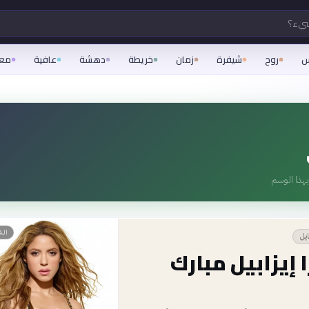
شيء؟
س
روح
شيفرة
زمان
خريطة
دهشة
عافية
مع
هذا الوسم
👤
الش
ايل
 إيزابيل مبارك