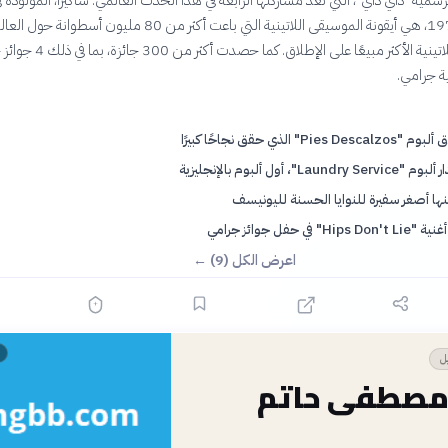
لرسمية "داي داي"، التي تعد مشاركتها الرابعة في هذا الحدث العالمي. شاكيرا، المولودة ف
كولومبيا عام 1977، هي أيقونة الموسيقى اللاتينية التي باعت أكثر من 80 مليون أسطو
يجعلها الفنانة اللاتينية الأكثر مبيعًا على الإطلاق. 
Pies Descalz" الذي حقق نجاحًا كبيرًا
Laundry Serv"، أول ألبوم بالإنجليزية
نها أصغر سفيرة للنوايا الحسنة لليونيسف
Hips Don'" في حفل جوائز جرامي
اعرض الكل (9) ←
👤
يل
 مصطفى حاتم