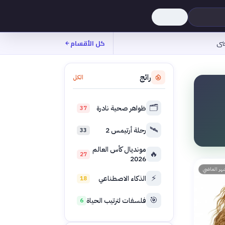
نى
كل الأقسام
رائج
الكل
🗂️
ظواهر صحية نادرة
37
🛰️
رحلة أرتيمس 2
33
مونديال كأس العالم
🔥
27
2026
هر الماضي
⚡
الذكاء الاصطناعي
18
🎯
فلسفات لترتيب الحياة
6