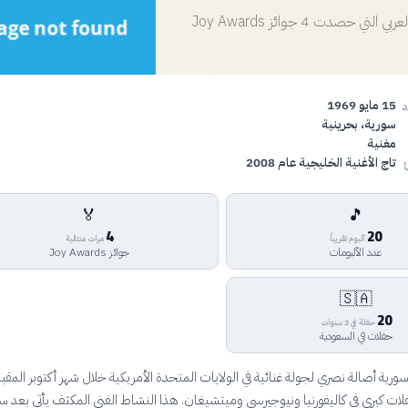
أيقونة الطرب العربي التي حصدت 4 جوائز Joy Awards
15 مايو 1969
د
سورية، بحرينية
مغنية
تاج الأغنية الخليجية عام 2008
🏅
🎵
4
20
ألبوم تقريباً
مرات متتالية
عدد الألبومات
جوائز Joy Awards
🇸🇦
20
حفلة في 3 سنوات
حفلات في السعودية
سورية أصالة نصري لجولة غنائية في الولايات المتحدة الأمريكية خلال شهر أكتوبر المقب
ت كبرى في كاليفورنيا ونيوجيرسي وميتشيغان. هذا النشاط الفني المكثف يأتي بعد 