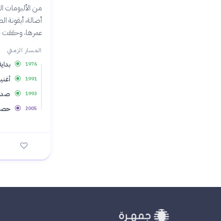
أصالة، أيقونة ال
عمرها، وحققت خل
المسار الزمني
بداي
1976
أغني
1991
صدور
1993
حصول
2005