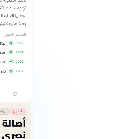
بأغنية البطولة ا
و15 جائزة لاتينية جرامي.
المسار الزمني
إطلاق ألبوم "os
1995
إصدار ألبوم "ice
2001
تعيي
2003
أداء أغنية "t Lie
2007
بروفا
فضول
أصالة
نصري