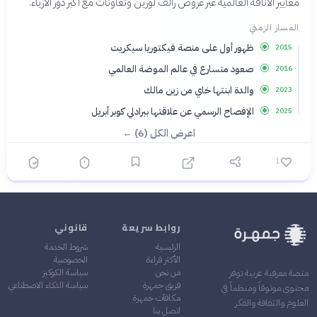
معايير الأناقة العالمية عبر عروض رالف لورين وتعاونات مع أكبر دور الأزياء.
المسار الزمني
ظهور أول على منصة فيكتوريا سيكريت
2015
صعود متسارع في عالم الموضة العالمي
2016
والدة ابنتها خاي من زين مالك
2023
الإفصاح الرسمي عن علاقتها ببرادلي كوبر أبريل
2025
اعرض الكل (6) ←
1
روابط سريعة
قانوني
الرئيسية
شروط الخدمة
الأكثر قراءة
الخصوصية
من نحن
سياسة الكوكيز
منصة معرفية عربية توفر
فريق جمهرة
سياسة الذكاء الاصطناعي
محتوى موثوقاً ومنظماً في
مكافآت جمهرة
العلوم والثقافة والفكر
اتصل بنا