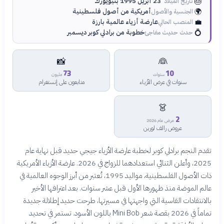
🎂
23 أبريل 1995 بنيويورك
تاريخ الميلاد
🌍
أمريكية من أصول فلسطينية
الجنسية والأصول
💼
عارضة أزياء عالمية بارزة
المنصب الحالي
💍
خطوبة من برادلي كوبر ديسمبر
حدث حديث مفاجئ
📸
👰
73
10
سنوات
مليون
سنوات في عرض الأزياء
متابعون على إنستغرام
👗
2
عرض عام 2026
عروض رالف لورين
تقدم النجم برادلي كوبر لخطبة عارضة الأزياء جيجي حديد قبل نهاية عام
2025، وأعلن الثنائي استعدادهما للزواج في 2026. عارضة الأزياء الأمريكية
ذات الأصول الفلسطينية، مواليد 1995، تُعتبر من أبرز الوجوه العالمية في
عالم الموضة منذ ظهورها الأول قبل عشر سنوات. بعد اعترافها الأخير
بالانتقادات القاسية التي واجهتها في مسيرتها، طرحت حديد إطلالة جديدة
تماماً في 2026 بقصة شعر Mini Bob باللون الأسود. تستمر في تحديد